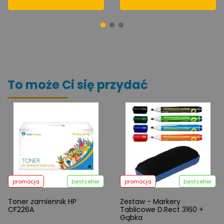
To może Ci się przydać
promocja
bestseller
promocja
bestseller
Toner zamiennik HP
Zestaw - Markery
CF226A
Tablicowe D.Rect 3160 +
Gąbka