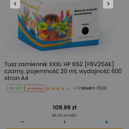
Tusz zamiennik XXXL HP 652 [F6V25AE]
czarny, pojemność 20 ml, wydajność 600
stron A4
do 24h
4.86
Kod:
H-652B
promocja
109.99 zł
89.42 zł netto
-
+