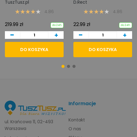
TuszTusz.pl
D.Rect
4.86
4.86
219.99 zł
22.99 zł
do 24h
do 24h
-
-
+
+
DO KOSZYKA
DO KOSZYKA
Informacje
Kontakt
ul. Krańcowa 11, 02-493
Warszawa
O nas