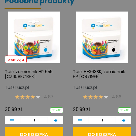
Podobne produkty
promocja
Tusz zamiennik HP 655
Tusz H-363BK, zamiennik
[CZ110AE#BHK]
HP [C8719EE]
TuszTusz.pl
TuszTusz.pl
4.87
4.86
35.99 zł
25.99 zł
do 24h
do 24h
-
-
+
+
DO KOSZYKA
DO KOSZYKA