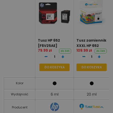
Tusz HP 652
Tusz zamiennik
[F6V25AE]
XXXL HP 652
79.99 zł
109.99 zł
[F6V25AE]
do 24h
do 24h
-
-
+
+
DO KOSZYKA
DO KOSZYKA
Kolor
6 ml
20 ml
Wydajność
Producent