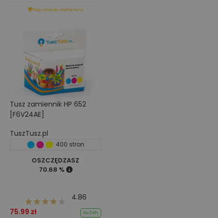
Najczęściej wybierany
Tusz zamiennik HP 652
[F6V24AE]
TuszTusz.pl
400 stron
OSZCZĘDZASZ
70.68 %
4.86
75.99 zł
do 24h