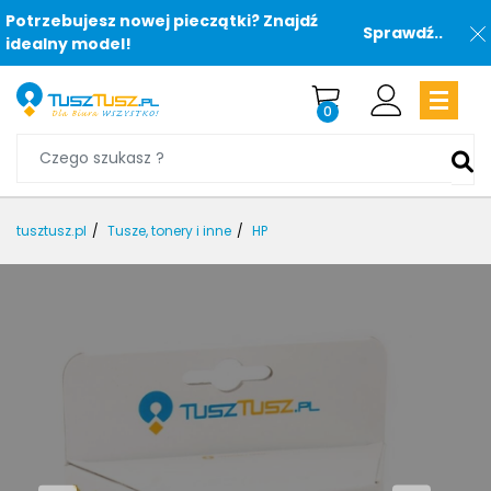
Potrzebujesz nowej pieczątki? Znajdź
Sprawdź..
idealny model!
0
tusztusz.pl
Tusze, tonery i inne
HP