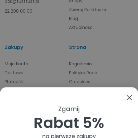
Sklepy
bok@tusztusz.pl
Zbieraj Punktusze!
22 208 00 00
Blog
Aktualności
Zakupy
Strona
Moje konto
Regulamin
Dostawa
Polityka Rodo
Płatność
O cookies
Odbiory osobiste
Indeks producentów
Zwroty i reklamacje
Zgarnij
Pomoc
Rabat 5%
na pierwsze zakupy