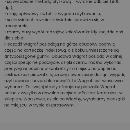
• są wyrabiane metodą błyskową = wyraźne odbicie (900
dpi),
• mają opływowy kształt = wygoda użytkowania,
• są niewielkich rozmiar = świetnie sprawdza się w
transporcie,
• mamy duży wybór rodzajów, kolorów = każdy znajdzie coś
dla siebie!
Pieczątki Wagraf posiadają na górze obudowy pochyłą
część na karteczkę indeksową, a z boku umieszczone są
antypoślizgowe gumki. Obudowa Wagraf posiada w dolnej
części specjalne podcięcie, dzięki czemu można wykonać
precyzyjnie odbicie w konkretnym miejscu na papierze.
Jeśli szukasz pieczątki łączącej nowoczesny design, wygodę
użytkowania i bezproblemowość, to Wagraf jest właściwym
wyborem. Ze swojej strony oferujemy pieczątki Wagraf
online z wysyłką w dowolne miejsce w Polsce. Natomiast w
sklepie w Warszawie, dzielnica Włochy, wyrabiamy pieczątki
na miejscu, w trybie ekspresowym.