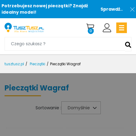
Potrzebujesz nowej pieczątki? Znajdź
Sprawdź..
idealny model!
0
tusztusz.pl
Pieczątki
Pieczątki Wagraf
Pieczątki Wagraf
Sortowanie :
Domyślnie