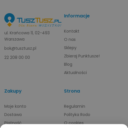
Informacje
Kontakt
ul. Krańcowa 11, 02-493
Warszawa
O nas
Sklepy
bok@tusztusz.pl
Zbieraj Punktusze!
22 208 00 00
Blog
Aktualności
Zakupy
Strona
Moje konto
Regulamin
Dostawa
Polityka Rodo
Płatność
O cookies