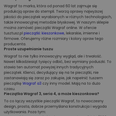
Wagraf to marka, która od ponad 60 lat zajmuje się
produkcją opraw do stempli. Tworzą oprawy najwyższej
jakości do pieczątek wyrabianych w różnych technologiach,
także innowacyjnej metodzie błyskowej. W naszym sklepie
można zamówić pieczątki Wagraf online. W ofercie
tusztusz.pl
pieczątki: kieszonkowe
, lekarskie, imienne i
firmowe. Oferujemy różne rozmiary i kolory opraw tego
producenta.
Proste uzupełnianie tuszu
Wagraf to nie tylko innowacyjny wygląd, ale i trwałość.
Nawet kilkadziesiąt tysięcy odbić, bez wymiany poduszki. To
stawia ten automat powyżej innych tradycyjnych
pieczątek. Klienci, decydujący się na te pieczątki, nie
zastanawiają się zaraz po zakupie, jak napełnić tuszem
pieczątkę
Wagraf a3
czy inny model. Mają na to dużo
czasu.
Pieczątka Wagraf 3, seria 4, a może kieszonkowa?
To co łączy wszystkie pieczątki Wagraf, to nowoczesny
design, prosta, dobrze przemyślana konstrukcja i wygoda
użytkowania. Poza tym: