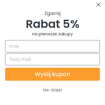
Odbiory osobiste
Indeks producentów
Zwroty i reklamacje
Zgarnij
Pomoc
Rabat 5%
na pierwsze zakupy
4.9
Na podstawie
835
opinii
z całego okresu
© 2026 TuszTusz.pl - Warszawa
Bezpieczeństwo danych dzięki
Wyślij kupon
Płatności obsługiwane przez
Nie dzięki