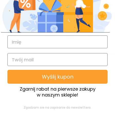
oddechowego przed nietru
czytaj więcej
Eco
kod
cechy
4.87
2 sztuki, białe
A.35914
Spr
e...
Wyślij kupon
Zgarnij rabat na pierwsze zakupy
w naszym sklepie!
Zgadzam sie na zapisanie do newslettera.