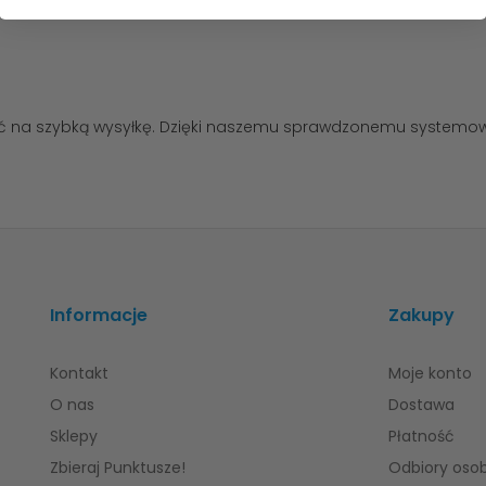
ć na szybką wysyłkę. Dzięki naszemu sprawdzonemu systemowi
Informacje
Zakupy
Kontakt
Moje konto
O nas
Dostawa
Sklepy
Płatność
Zbieraj Punktusze!
Odbiory osob