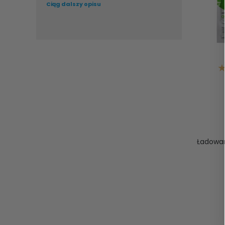
Ciąg dalszy opisu
Ładowani