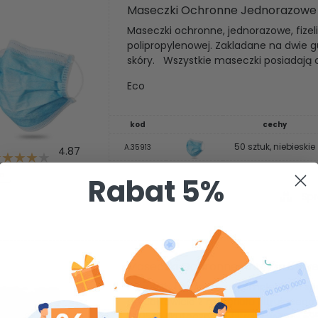
Maseczki Ochronne Jednorazow
Maseczki ochronne, jednorazowe, fize
polipropylenowej. Zakladane na dwie
skóry. Wszystkie maseczki posiadają c
Eco
kod
cechy
50 sztuk, niebieskie
A.35913
4.87
ja
Rabat 5%
Spr
Maseczki Ochronne Antywirusowe
Półmaski filtrujące są kompletnym 
się całkowicie z materiału filtrująceg
KN95, a skuteczność filtracji wynosi 