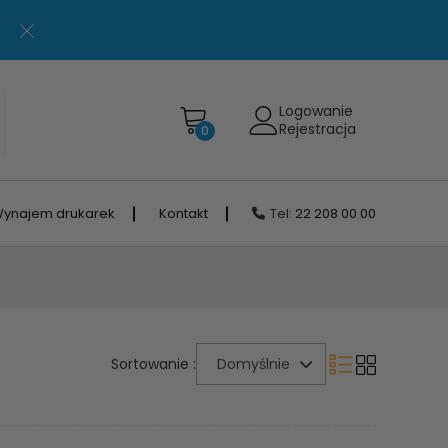
Logowanie
Rejestracja
0
ynajem drukarek
Kontakt
Tel:
22 208 00 00
Sortowanie :
Domyślnie