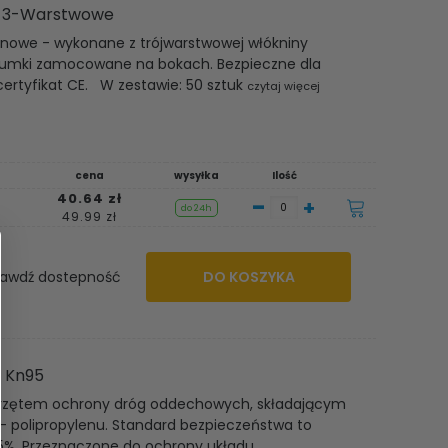
e 3-Warstwowe
linowe - wykonane z trójwarstwowej włókniny
 gumki zamocowane na bokach. Bezpieczne dla
ertyfikat CE. W zestawie: 50 sztuk
czytaj więcej
cena
wysyłka
Ilość
40.64 zł
-
+
do 24h
49.99 zł
awdź dostepność
DO KOSZYKA
 Kn95
sprzętem ochrony dróg oddechowych, składającym
o - polipropylenu. Standard bezpieczeństwa to
≥95%. Przeznaczone do ochrony układu