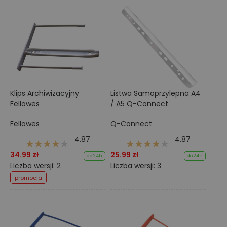
Klips Archiwizacyjny
Listwa Samoprzylepna A4
Fellowes
/ A5 Q-Connect
Fellowes
Q-Connect
4.87
4.87
34.99 zł
25.99 zł
do 24h
do 24h
Liczba wersji: 2
Liczba wersji: 3
promocja