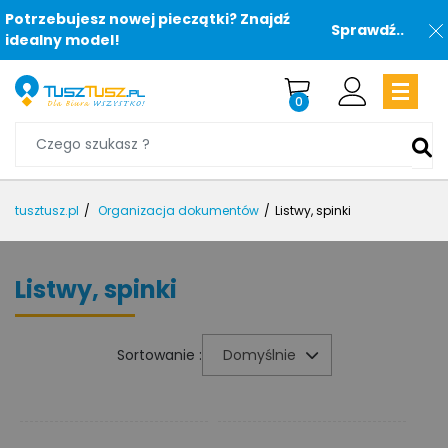
Potrzebujesz nowej pieczątki? Znajdź
Sprawdź..
idealny model!
0
tusztusz.pl
Organizacja dokumentów
Listwy, spinki
Listwy, spinki
Sortowanie :
Domyślnie