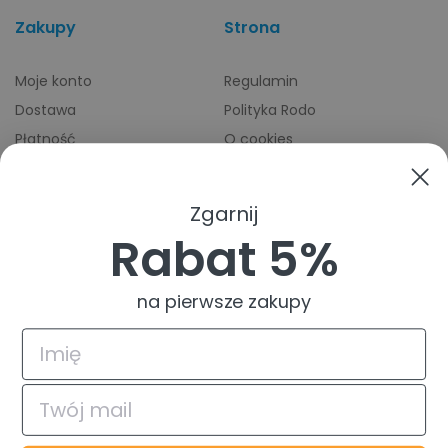
Zakupy
Strona
Moje konto
Regulamin
Dostawa
Polityka Rodo
Płatność
O cookies
Odbiory osobiste
Indeks producentów
Zwroty i reklamacje
Zgarnij
Pomoc
Rabat 5%
na pierwsze zakupy
4.9
Na podstawie
835
opinii
z całego okresu
© 2026 TuszTusz.pl - Warszawa