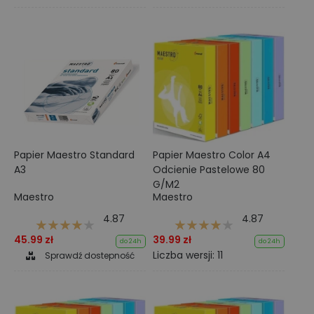
Papier Maestro Standard
Papier Maestro Color A4
A3
Odcienie Pastelowe 80
G/M2
Maestro
Maestro
4.87
4.87
45.99 zł
39.99 zł
do 24h
do 24h
Liczba wersji: 11
Sprawdź dostepność