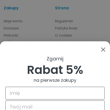
Zakupy
Strona
Moje konto
Regulamin
Dostawa
Polityka Rodo
Płatność
O cookies
Odbiory osobiste
Indeks producentów
Zwroty i reklamacje
Pomoc
Zgarnij
Rabat 5%
na pierwsze zakupy
4.9
Na podstawie
835
opinii
z całego okresu
© 2026 TuszTusz.pl - Warszawa