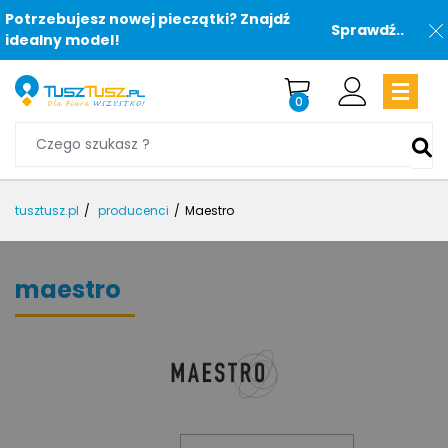
Potrzebujesz nowej pieczątki? Znajdź
Sprawdź..
idealny model!
0
tusztusz.pl
producenci
Maestro
maestro