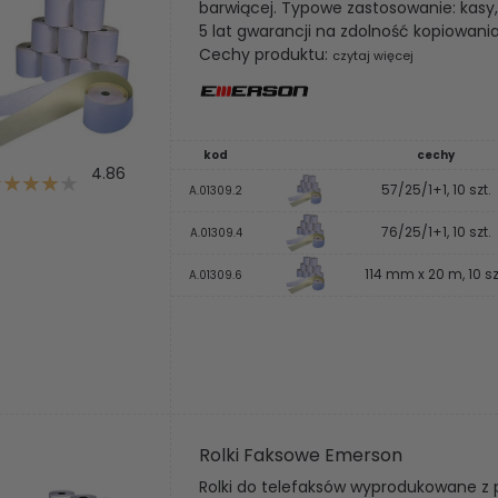
barwiącej. Typowe zastosowanie: kasy,
5 lat gwarancji na zdolność kopiowania 
Cechy produktu:
czytaj więcej
kod
cechy
4.86
57/25/1+1, 10 szt.
A.01309.2
76/25/1+1, 10 szt.
A.01309.4
114 mm x 20 m, 10 sz
A.01309.6
Rolki Faksowe Emerson
Rolki do telefaksów wyprodukowane z 