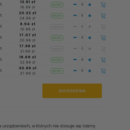
13.81 zł
-
+
t.
do 24h
16.99 zł
20.32 zł
-
+
t.
do 24h
24.99 zł
8.94 zł
-
+
t.
zapytaj
10.99 zł
17.07 zł
-
+
t.
do 24h
20.99 zł
17.88 zł
-
+
t.
zapytaj
21.99 zł
18.69 zł
-
+
t.
do 24h
22.99 zł
30.89 zł
-
+
t.
do 24h
37.99 zł
DO KOSZYKA
 urządzeniach, w których nie stosuje się taśmy