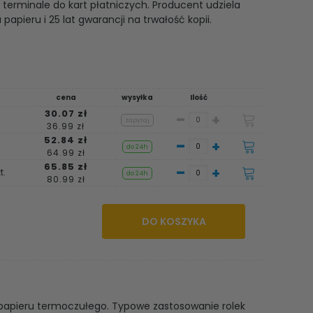
 terminale do kart płatniczych. Producent udziela
papieru i 25 lat gwarancji na trwałość kopii.
cena
wysyłka
Ilość
30.07 zł
-
+
zapytaj
36.99 zł
52.84 zł
-
+
do 24h
64.99 zł
65.85 zł
-
+
t.
do 24h
80.99 zł
DO KOSZYKA
papieru termoczułego. Typowe zastosowanie rolek