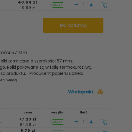
40.64 zł
-
+
do 24h
49.99 zł
DO KOSZYKA
kości 57 Mm
Rolki termiczne o szerokości 57 mm,
. Rolki pakowane są w folię termokurczliwą,
ość produktu. Producent papieru udziela
ytaj więcej
Wielopaki:
cena
wysyłka
Ilość
77.23 zł
-
+
.
do 24h
94.99 zł
9.75 zł