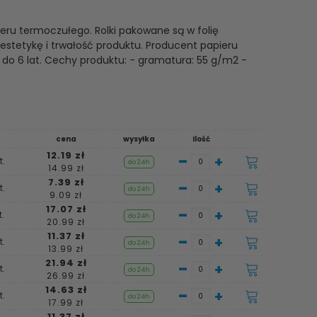
eru termoczułego. Rolki pakowane są w folię
estetykę i trwałość produktu. Producent papieru
 do 6 lat. Cechy produktu: - gramatura: 55 g/m2 -
cena
wysyłka
Ilość
12.19 zł
-
+
t.
do 24h
14.99 zł
7.39 zł
-
+
t.
do 24h
9.09 zł
17.07 zł
-
+
.
do 24h
20.99 zł
11.37 zł
-
+
t.
do 24h
13.99 zł
21.94 zł
-
+
t.
do 24h
26.99 zł
14.63 zł
-
+
t.
do 24h
17.99 zł
11.37 zł