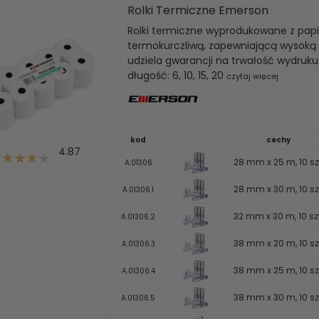
Rolki Termiczne Emerson
Rolki termiczne wyprodukowane z papi
termokurczliwą, zapewniającą wysoką 
udziela gwarancji na trwałość wydruku
długość: 6, 10, 15, 20
czytaj więcej
kod
cechy
4.87
28 mm x 25 m, 10 sz
A.01306
28 mm x 30 m, 10 sz
A.01306.1
32 mm x 30 m, 10 szt
A.01306.2
38 mm x 20 m, 10 sz
A.01306.3
38 mm x 25 m, 10 sz
A.01306.4
38 mm x 30 m, 10 sz
A.01306.5