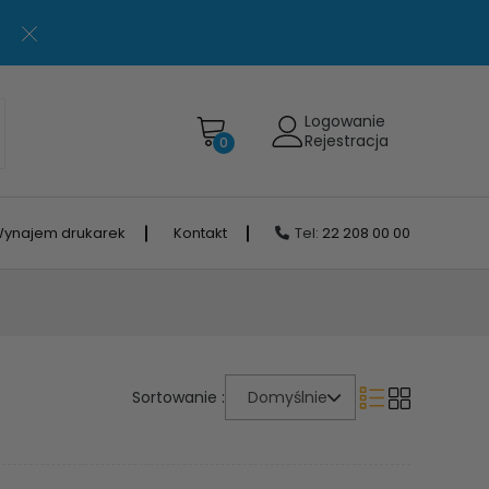
Logowanie
Rejestracja
0
ynajem drukarek
Kontakt
Tel:
22 208 00 00
Sortowanie :
Domyślnie