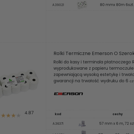
80 mmx 80m 6szt.
A.39021
Rolki Termiczne Emerson O Szero
Rolki do kasy i terminala płatnoczego 
wyprodukowane z papieru termoczułego
zapewniającą wysoką estetykę i trwał
gwarancji na trwałość wydruku do 6
cz
4.87
kod
cechy
57 mm x 6 m, 72 szt
A.36371