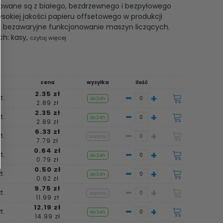
kowane są z białego, bezdrzewnego i bezpyłowego
okiej jakości papieru offsetowego w produkcji
i bezawaryjne funkcjonowanie maszyn liczących.
ch: kasy,
czytaj więcej
cena
wysyłka
Ilość
2.35 zł
-
+
t.
do 24h
2.89 zł
2.35 zł
-
+
t.
do 24h
2.89 zł
6.33 zł
-
+
t.
zapytaj
7.79 zł
0.64 zł
-
+
t.
do 24h
0.79 zł
0.50 zł
-
+
t
do 24h
0.62 zł
9.75 zł
-
+
t.
zapytaj
11.99 zł
12.19 zł
-
+
t.
do 24h
14.99 zł