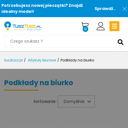
Potrzebujesz nowej pieczątki? Znajdź
Sprawdź..
idealny model!
0
tusztusz.pl
Artykuły biurowe
Podkłady na biurko
Podkłady na biurko
Sortowanie :
Domyślnie