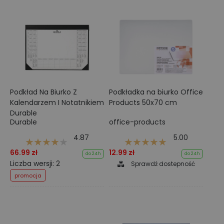
Podkład Na Biurko Z
Podkładka na biurko Office
Kalendarzem I Notatnikiem
Products 50x70 cm
Durable
Durable
office-products
4.87
5.00
66.99 zł
12.99 zł
do 24h
do 24h
Liczba wersji: 2
Sprawdź dostepność
promocja