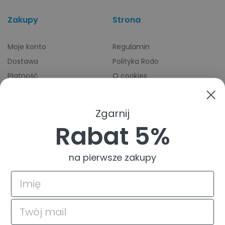
Zakupy
Strona
Moje konto
Regulamin
Dostawa
Polityka Rodo
Płatność
O cookies
Odbiory osobiste
Indeks producentów
Zwroty i reklamacje
Zgarnij
Pomoc
Rabat 5%
na pierwsze zakupy
4.9
Na podstawie
835
opinii
z całego okresu
© 2026 TuszTusz.pl - Warszawa