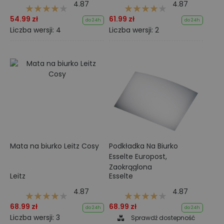
4.87
4.87
54.99 zł
61.99 zł
do 24h
do 24h
Liczba wersji: 4
Liczba wersji: 2
Mata na biurko Leitz Cosy
Podkładka Na Biurko
Esselte Europost,
Zaokrąglona
Leitz
Esselte
4.87
4.87
68.99 zł
68.99 zł
do 24h
do 24h
Liczba wersji: 3
Sprawdź dostepność