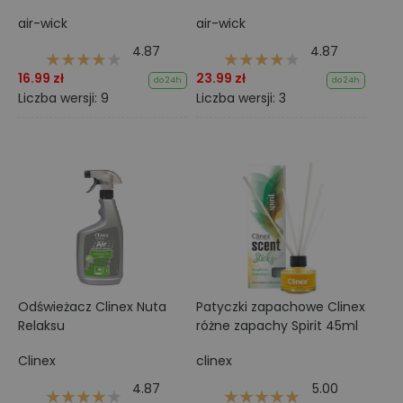
air-wick
air-wick
4.87
4.87
16.99 zł
23.99 zł
do 24h
do 24h
Liczba wersji: 9
Liczba wersji: 3
Odświeżacz Clinex Nuta
Patyczki zapachowe Clinex
Relaksu
różne zapachy Spirit 45ml
Clinex
clinex
4.87
5.00