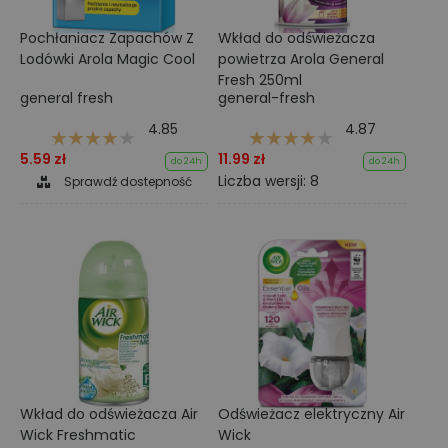
Pochłaniacz Zapachów Z
Wkład do odświeżacza
Lodówki Arola Magic Cool
powietrza Arola General
Fresh 250ml
general fresh
general-fresh
4.85
4.87
5.59 zł
11.99 zł
do 24h
do 24h
Liczba wersji: 8
Sprawdź dostepność
Wkład do odświeżacza Air
Odświeżacz elektryczny Air
Wick Freshmatic
Wick