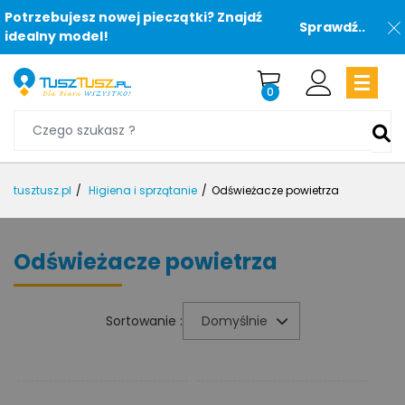
Potrzebujesz nowej pieczątki? Znajdź
Sprawdź..
idealny model!
0
tusztusz.pl
Higiena i sprzątanie
Odświeżacze powietrza
Odświeżacze powietrza
Sortowanie :
Domyślnie