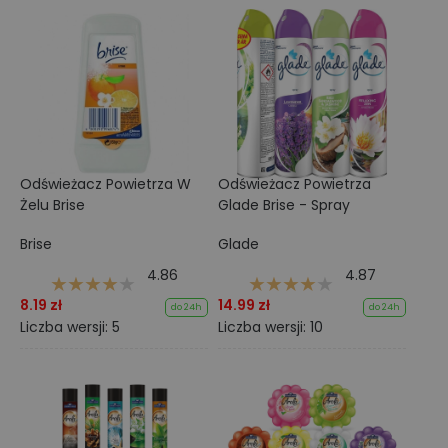
Odświeżacz Powietrza W
Odświeżacz Powietrza
Żelu Brise
Glade Brise - Spray
Brise
Glade
4.86
4.87
8.19 zł
14.99 zł
do 24h
do 24h
Liczba wersji: 5
Liczba wersji: 10