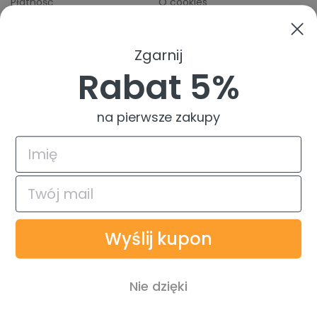
Płatność
O cookies
Odbiory osobiste
Indeks producentów
Zwroty i reklamacje
Zgarnij
Pomoc
Rabat 5%
na pierwsze zakupy
4.9
Na podstawie
835
opinii
z całego okresu
© 2026 TuszTusz.pl - Warszawa
Bezpieczeństwo danych dzięki
Wyślij kupon
Płatności obsługiwane przez
Nie dzięki