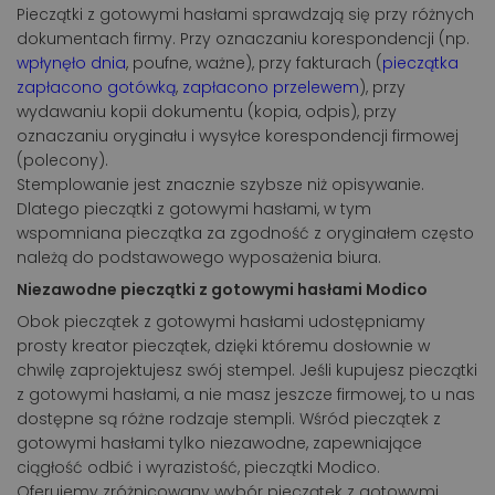
Pieczątki z gotowymi hasłami sprawdzają się przy różnych
dokumentach firmy. Przy oznaczaniu korespondencji (np.
wpłynęło dnia
, poufne, ważne), przy fakturach (
pieczątka
zapłacono gotówką
,
zapłacono przelewem
), przy
wydawaniu kopii dokumentu (kopia, odpis), przy
oznaczaniu oryginału i wysyłce korespondencji firmowej
(polecony).
Stemplowanie jest znacznie szybsze niż opisywanie.
Dlatego pieczątki z gotowymi hasłami, w tym
wspomniana pieczątka za zgodność z oryginałem często
należą do podstawowego wyposażenia biura.
Niezawodne pieczątki z gotowymi hasłami Modico
Obok pieczątek z gotowymi hasłami udostępniamy
prosty kreator pieczątek, dzięki któremu dosłownie w
chwilę zaprojektujesz swój stempel. Jeśli kupujesz pieczątki
z gotowymi hasłami, a nie masz jeszcze firmowej, to u nas
dostępne są różne rodzaje stempli. Wśród pieczątek z
gotowymi hasłami tylko niezawodne, zapewniające
ciągłość odbić i wyrazistość, pieczątki Modico.
Oferujemy zróżnicowany wybór pieczątek z gotowymi