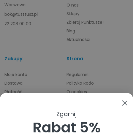
Warszawa
O nas
Sklepy
bok@tusztusz.pl
Zbieraj Punktusze!
22 208 00 00
Blog
Aktualności
Zakupy
Strona
Moje konto
Regulamin
Dostawa
Polityka Rodo
Płatność
O cookies
Odbiory osobiste
Indeks producentów
Zwroty i reklamacje
Zgarnij
Pomoc
Rabat 5%