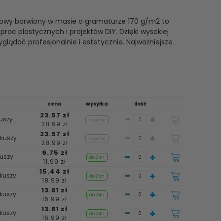
lorowy barwiony w masie o gramaturze 170 g/m2 to
rac plastycznych i projektów DIY. Dzięki wysokiej
glądać profesjonalnie i estetycznie. Najważniejsze
cena
wysyłka
Ilość
23.57 zł
-
+
kuszy
zapytaj
28.99 zł
23.57 zł
-
+
rkuszy
zapytaj
28.99 zł
9.75 zł
-
+
kuszy
do 24h
11.99 zł
15.44 zł
-
+
rkuszy
do 24h
18.99 zł
13.81 zł
-
+
rkuszy
do 24h
16.99 zł
13.81 zł
-
+
rkuszy
do 24h
16.99 zł