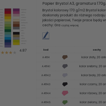
Papier Brystol A3, gramatura 170g.
Brystol kolorowy 170 g/m2 Brystol ko
doskonały produkt do różnego rodzaju p
jakości papierowi, Twoje prace będą wy
cechy: Gra
czytaj więcej
4.87
kod
cechy
kolor złoty, 20 ar
A.41114
kolor srebrny, 20 a
A.41114.1
kolor biały, 20 ar
A.41114.2
kolor czarny, 20 a
A.41114.3
kolor różowy, 20 a
A.41114.4
kolor zielony, 20 a
A.41114.5