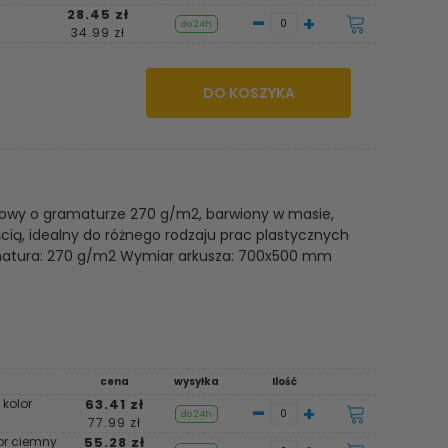
28.45 zł
-
+
do 24h
34.99 zł
DO KOSZYKA
orowy o gramaturze 270 g/m2, barwiony w masie,
ścią, idealny do różnego rodzaju prac plastycznych
ramatura: 270 g/m2 Wymiar arkusza: 700x500 mm
cena
wysyłka
Ilość
 kolor
63.41 zł
-
+
do 24h
77.99 zł
lor ciemny
55.28 zł