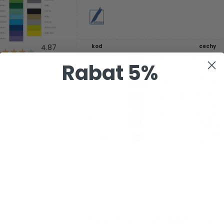
4.87
kod
cechy
gramatura 170g. se
A.41113
Rabat 5%
20 arkuszy
gramatura 250g, 20
A.41113.1
gramatura 170g. mix
A.41113.2
20 arkuszy
gramatura 170g. kr
A.41113.3
arkuszy
gramatura 170g. sr
A.41113.4
arkuszy
Brystol Kolorowy Kreska Format A