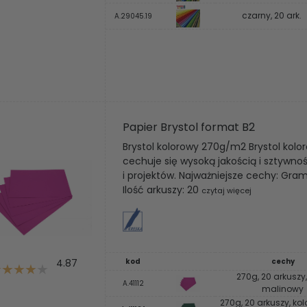
czarny, 20 ark.
A.29045.19
Papier Brystol format B2
Brystol kolorowy 270g/m2 Brystol kol
cechuje się wysoką jakością i sztywno
i projektów. Najważniejsze cechy: G
Ilość arkuszy: 20
czytaj więcej
4.87
kod
cechy
270g, 20 arkuszy,
A.41112
malinowy
270g, 20 arkuszy, ko