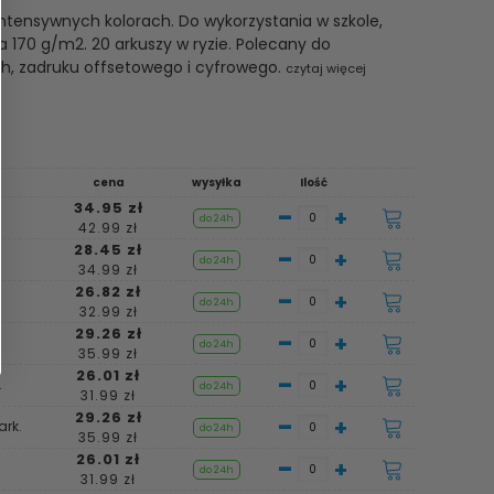
intensywnych kolorach. Do wykorzystania w szkole,
a 170 g/m2. 20 arkuszy w ryzie. Polecany do
h, zadruku offsetowego i cyfrowego.
czytaj więcej
cena
wysyłka
Ilość
34.95 zł
-
+
do 24h
42.99 zł
28.45 zł
-
+
.
do 24h
34.99 zł
26.82 zł
-
+
.
do 24h
32.99 zł
29.26 zł
-
+
do 24h
35.99 zł
26.01 zł
-
+
.
do 24h
31.99 zł
29.26 zł
-
+
rk.
do 24h
35.99 zł
26.01 zł
-
+
do 24h
31.99 zł