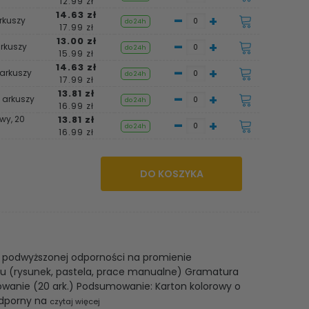
12.99 zł
14.63 zł
-
+
arkuszy
do 24h
17.99 zł
13.00 zł
-
+
arkuszy
do 24h
15.99 zł
14.63 zł
-
+
 arkuszy
do 24h
17.99 zł
13.81 zł
-
+
0 arkuszy
do 24h
16.99 zł
wy, 20
13.81 zł
-
+
do 24h
16.99 zł
DO KOSZYKA
 podwyższonej odporności na promienie
iu (rysunek, pastela, prace manualne) Gramatura
owanie (20 ark.) Podsumowanie: Karton kolorowy o
odporny na
czytaj więcej