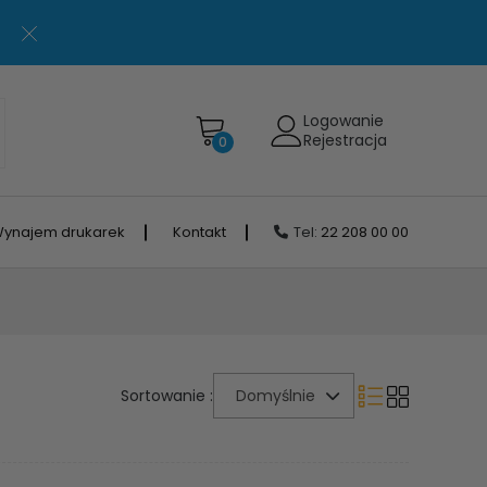
Logowanie
Rejestracja
0
ynajem drukarek
Kontakt
Tel:
22 208 00 00
Sortowanie :
Domyślnie