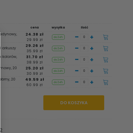
cena
wysyłka
Ilość
ledynowy,
24.38 zł
-
+
do 24h
29.99 zł
29.26 zł
-
+
 arkuszy
do 24h
35.99 zł
 kolorów,
31.70 zł
-
+
do 24h
38.99 zł
emowy, 20
25.20 zł
-
+
do 24h
30.99 zł
ebrny, 20
49.59 zł
-
+
do 24h
60.99 zł
DO KOSZYKA
2