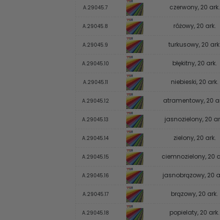
czerwony, 20 ark.
A.29045.7
różowy, 20 ark.
A.29045.8
turkusowy, 20 ark
A.29045.9
błękitny, 20 ark.
A.29045.10
niebieski, 20 ark.
A.29045.11
atramentowy, 20 ar
A.29045.12
jasnozielony, 20 ar
A.29045.13
zielony, 20 ark.
A.29045.14
ciemnozielony, 20 a
A.29045.15
jasnobrązowy, 20 a
A.29045.16
brązowy, 20 ark.
A.29045.17
popielaty, 20 ark.
A.29045.18