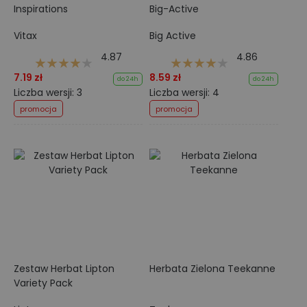
Inspirations
Big-Active
Vitax
Big Active
4.87
4.86
7.19 zł
8.59 zł
do 24h
do 24h
Liczba wersji: 3
Liczba wersji: 4
promocja
promocja
Zestaw Herbat Lipton
Herbata Zielona Teekanne
Variety Pack