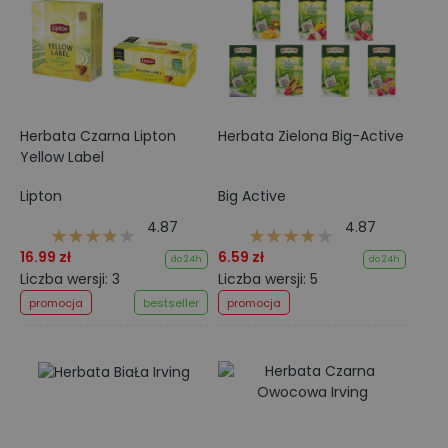
Herbata Czarna Lipton
Herbata Zielona Big-Active
Yellow Label
Lipton
Big Active
4.87
4.87
16.99 zł
6.59 zł
do 24h
do 24h
Liczba wersji: 3
Liczba wersji: 5
promocja
bestseller
promocja