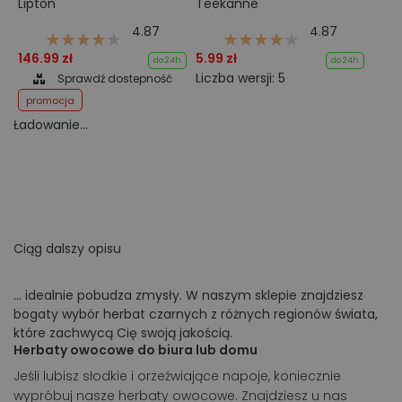
Lipton
Teekanne
4.87
4.87
146.99 zł
5.99 zł
do 24h
do 24h
Liczba wersji: 5
Sprawdź dostepność
promocja
Ładowanie...
Ciąg dalszy opisu
... idealnie pobudza zmysły. W naszym sklepie znajdziesz
bogaty wybór herbat czarnych z różnych regionów świata,
które zachwycą Cię swoją jakością.
Herbaty owocowe do biura lub domu
Jeśli lubisz słodkie i orzeźwiające napoje, koniecznie
wypróbuj nasze herbaty owocowe. Znajdziesz u nas