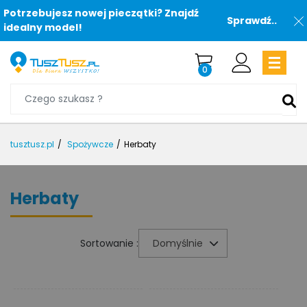
Potrzebujesz nowej pieczątki? Znajdź
Sprawdź..
idealny model!
0
tusztusz.pl
Spożywcze
Herbaty
Herbaty
Sortowanie :
Domyślnie