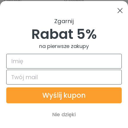
Odbiory osobiste
Indeks producentów
Zwroty i reklamacje
Zgarnij
Pomoc
Rabat 5%
na pierwsze zakupy
4.9
Na podstawie
835
opinii
z całego okresu
© 2026 TuszTusz.pl - Warszawa
Bezpieczeństwo danych dzięki
Wyślij kupon
Płatności obsługiwane przez
Nie dzięki