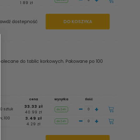
do 24h
1.89 zł
awdź dostepność
DO KOSZYKA
 polecane do tablic korkowych. Pakowane po 100
cena
wysyłka
Ilość
33.33 zł
-
+
0 sztuk
do 24h
40.99 zł
w, 100
3.49 zł
-
+
do 24h
4.29 zł