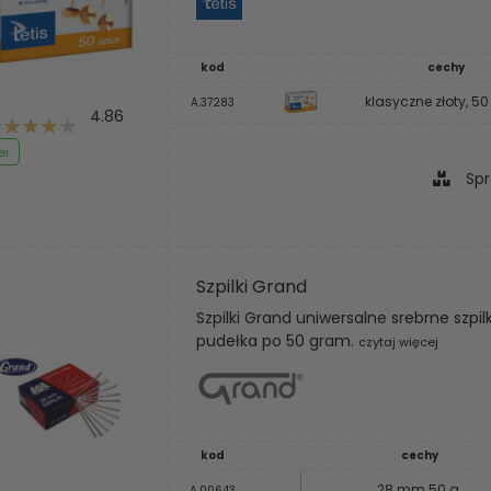
kod
cechy
klasyczne złoty, 50
A.37283
4.86
er
Spr
Szpilki Grand
Szpilki Grand uniwersalne srebrne szp
pudełka po 50 gram.
czytaj więcej
kod
cechy
28 mm 50 g.
A.00643