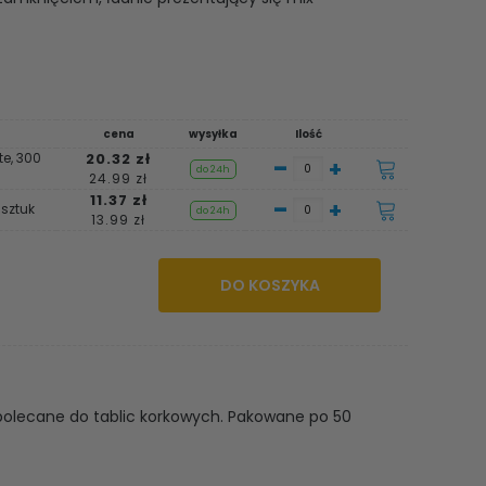
cena
wysyłka
Ilość
te, 300
20.32 zł
-
+
do 24h
24.99 zł
11.37 zł
-
+
 sztuk
do 24h
13.99 zł
DO KOSZYKA
 polecane do tablic korkowych. Pakowane po 50