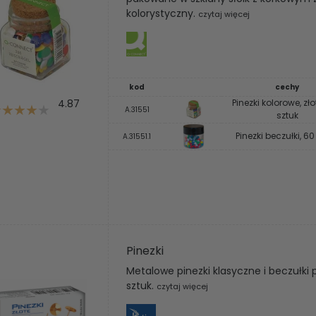
kolorystyczny.
czytaj więcej
kod
cechy
4.87
Pinezki kolorowe, zło
A.31551
sztuk
Pinezki beczułki, 60
A.31551.1
Pinezki
Metalowe pinezki klasyczne i beczułki
sztuk.
czytaj więcej