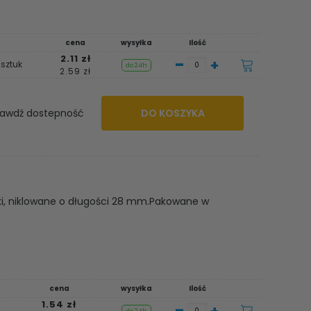
cena
wysyłka
Ilość
2.11 zł
-
+
 sztuk
do 24h
2.59 zł
awdź dostepność
DO KOSZYKA
ilki, niklowane o długości 28 mm.Pakowane w
cena
wysyłka
Ilość
1.54 zł
-
+