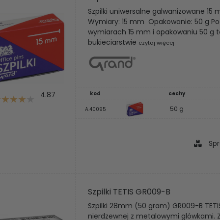
Szpilki uniwersalne galwanizowane 1
Wymiary: 15 mm Opakowanie: 50 g Pod
wymiarach 15 mm i opakowaniu 50 g t
bukieciarstwie
czytaj więcej
4.87
kod
cechy
50 g
A.40095
Spr
Szpilki TETIS GR009-B
Szpilki 28mm (50 gram) GR009-B TETIS
nierdzewnej z metalowymi glówkami. Z