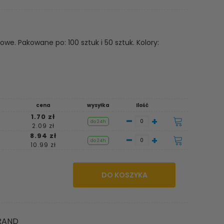
we. Pakowane po: 100 sztuk i 50 sztuk. Kolory:
cena
wysyłka
Ilość
1.70 zł
-
+
do 24h
2.09 zł
8.94 zł
-
+
do 24h
10.99 zł
DO KOSZYKA
GRAND