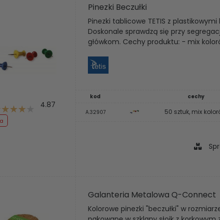
Pinezki Beczułki
Pinezki tablicowe TETIS z plastikowymi
Doskonale sprawdzą się przy segregacj
główkom. Cechy produktu: - mix kolo
kod
cechy
4.87
50 sztuk, mix kolo
A.32907
ja
Spr
Galanteria Metalowa Q-Connect
Kolorowe pinezki "beczułki" w rozmiar
pakowane w szklany słoik z korkowym 