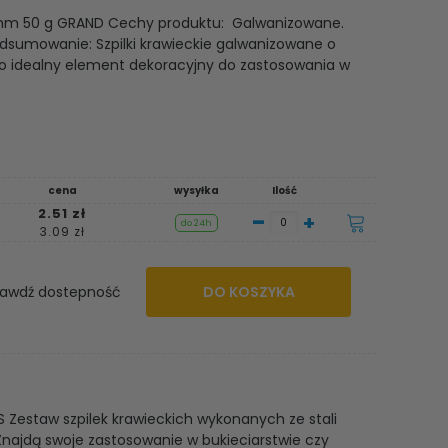
5 mm 50 g GRAND Cechy produktu: Galwanizowane.
sumowanie: Szpilki krawieckie galwanizowane o
o idealny element dekoracyjny do zastosowania w
cena
wysyłka
Ilość
2.51 zł
-
+
do 24h
3.09 zł
awdź dostepność
DO KOSZYKA
 Zestaw szpilek krawieckich wykonanych ze stali
najdą swoje zastosowanie w bukieciarstwie czy