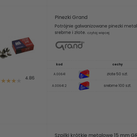
Pinezki Grand
Potrójnie galwanizowane pinezki metalo
srebrne i złote.
czytaj więcej
kod
cechy
złote 50 szt.
A.00641
4.86
srebrne 100 szt.
A.00641.2
Szpilki krótkie metalowe 15 mm 