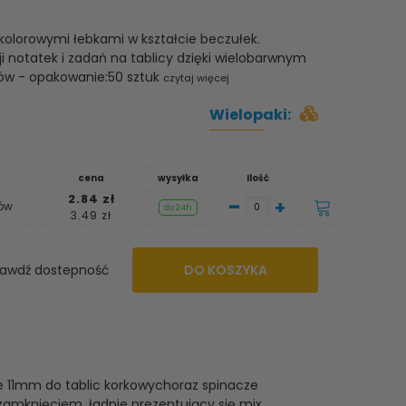
 kolorowymi łebkami w kształcie beczułek.
i notatek i zadań na tablicy dzięki wielobarwnym
rów - opakowanie:50 sztuk
czytaj więcej
Wielopaki:
cena
wysyłka
Ilość
2.84 zł
-
+
rów
do 24h
3.49 zł
awdź dostepność
DO KOSZYKA
ze 11mm do tablic korkowychoraz spinacze
zamknięciem, ładnie prezentujący się mix