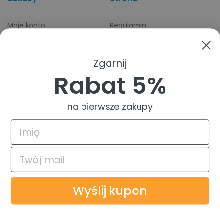
Moje konto
Regulamin
Dostawa
Polityka Rodo
Płatność
O cookies
Zgarnij
Odbiory osobiste
Indeks producentów
Rabat 5%
Zwroty i reklamacje
Pomoc
na pierwsze zakupy
© 2026 TuszTusz.pl - Warszawa
Bezpieczeństwo danych dzięki
Wyślij kupon