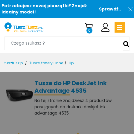
Potrzebujesz nowej pieczątki? Znajdź
Sprawdź..
idealny model!
0
tusztusz.pl
Tusze, tonery i inne
Hp
Tusze do HP DeskJet Ink
Advantage 4535
Na tej stronie znajdziesz 4 produktów
pasujących do drukarki deskjet ink
advantage 4535