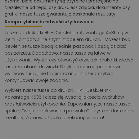
czarno-białe dokumenty są czytelne i profesjonalne.
Niezależnie od tego, czy drukujesz zdjęcia, dokumenty czy
grafiki, nasze tusze gwarantują doskonałe rezultaty.
Kompatybilność i łatwość użytkowania
Tusze do drukarki HP - DeskJet Ink Advantage 4535 są w
pełni kompatybilne z tym modelem drukarki. Możesz być
pewien, że tusze będą idealnie pasować i będą działać
bez zarzutu. Dodatkowo, nasze tusze są łatwe w
użytkowaniu. Wystarczy otworzyć drzwiczki drukarki, włożyć
tusz i zamknąć drzwiczki. Dzięki prostemu procesowi
wymiany tuszu, nie tracisz czasu i możesz szybko
kontynuować swoje zadania.
Wybierz nasze tusze do drukarki HP - DeskJet Ink
Advantage 4535 i ciesz się wysoką jakością wydruków
oraz łatwością użytkowania. Zapewniamy, że nasze tusze
spełnią Twoje oczekiwania i pozwolą Ci uzyskać doskonałe
rezultaty. Zamów już dziś i przekonaj się sam!