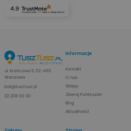
4.9
Na podstawie
835
opinii
z całego okresu
Informacje
Kontakt
ul. Krańcowa 11, 02-493
Warszawa
O nas
Sklepy
bok@tusztusz.pl
Zbieraj Punktusze!
22 208 00 00
Blog
Aktualności
Zakupy
Strona