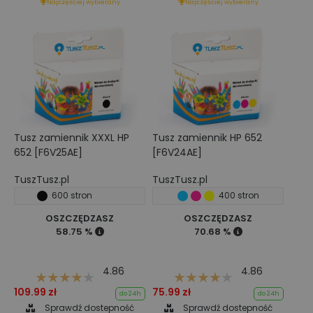
Najczęściej wybierany
Najczęściej wybierany
Tusz zamiennik XXXL HP
Tusz zamiennik HP 652
652 [F6V25AE]
[F6V24AE]
TuszTusz.pl
TuszTusz.pl
600 stron
400 stron
OSZCZĘDZASZ
OSZCZĘDZASZ
58.75 %
70.68 %
4.86
4.86
109.99 zł
75.99 zł
do 24h
do 24h
Sprawdź dostepność
Sprawdź dostepność