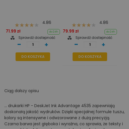
4.86
4.86
71.99 zł
79.99 zł
do 24h
do 24h
Sprawdź dostepność
Sprawdź dostepność
-
-
+
+
DO KOSZYKA
DO KOSZYKA
Ciąg dalszy opisu
... drukarki HP - DeskJet Ink Advantage 4535 zapewniają
doskonałą jakość wydruków. Dzięki specjalnej formule tuszu,
kolory są intensywne i odwzorowane z dużą precyzją.
Czarna barwa jest głęboka i wyraźna, co sprawia, że teksty i