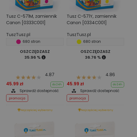
Tusz C-571M, zamiennik
Tusz C-571Y, zamiennik
Canon [0333C001]
Canon [0334C001]
TuszTusz.pl
TuszTusz.pl
680 stron
680 stron
OSZCZĘDZASZ
OSZCZĘDZASZ
35.96 %
36.76 %
4.87
4.86
45.99 zł
45.99 zł
do 24h
do 24h
Sprawdź dostepność
Sprawdź dostepność
promocja
promocja
Najczęściej wybierany
Najczęściej wybierany