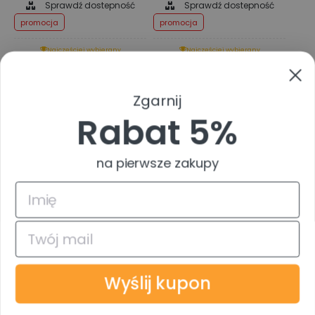
Sprawdź dostepność
Sprawdź dostepność
promocja
promocja
Najczęściej wybierany
Najczęściej wybierany
Zgarnij
Rabat 5%
na pierwsze zakupy
Tusz zamiennik Brother
Tusz zamiennik Brother
LC985C
LC985M
TuszTusz.pl
TuszTusz.pl
585 stron
585 stron
OSZCZĘDZASZ
OSZCZĘDZASZ
Wyślij kupon
87.86 %
87.86 %