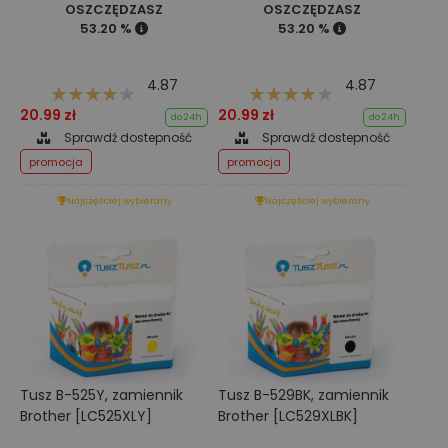
OSZCZĘDZASZ
OSZCZĘDZASZ
53.20 %
53.20 %
4.87
4.87
20.99 zł
20.99 zł
do 24h
do 24h
Sprawdź dostepność
Sprawdź dostepność
promocja
promocja
Najczęściej wybierany
Najczęściej wybierany
Tusz B-525Y, zamiennik
Tusz B-529BK, zamiennik
Brother [LC525XLY]
Brother [LC529XLBK]