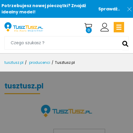
Potrzebujesz nowej pieczątki? Znajdź
Sprawdź..
idealny model!
0
tusztusz.pl
producenci
Tusztusz.pl
tusztusz.pl