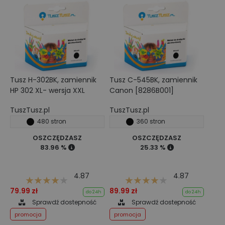
Tusz H-302BK, zamiennik
Tusz C-545BK, zamiennik
HP 302 XL- wersja XXL
Canon [8286B001]
TuszTusz.pl
TuszTusz.pl
480 stron
360 stron
OSZCZĘDZASZ
OSZCZĘDZASZ
83.96 %
25.33 %
4.87
4.87
79.99 zł
89.99 zł
do 24h
do 24h
Sprawdź dostepność
Sprawdź dostepność
promocja
promocja