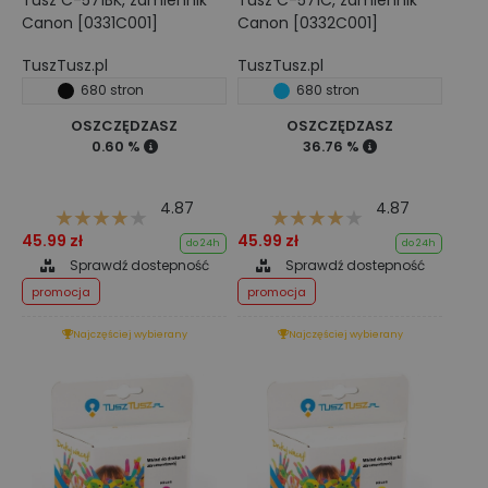
Tusz C-571BK, zamiennik
Tusz C-571C, zamiennik
Canon [0331C001]
Canon [0332C001]
TuszTusz.pl
TuszTusz.pl
680 stron
680 stron
OSZCZĘDZASZ
OSZCZĘDZASZ
0.60 %
36.76 %
4.87
4.87
45.99 zł
45.99 zł
do 24h
do 24h
Sprawdź dostepność
Sprawdź dostepność
promocja
promocja
Najczęściej wybierany
Najczęściej wybierany