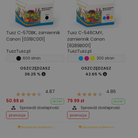
Tusz C-570BK, zamiennik
Tusz C-546CMY,
Canon [0318C001]
zamiennik Canon
[8289B001]
TuszTusz.pl
TuszTusz.pl
600 stron
300 stron
OSZCZĘDZASZ
OSZCZĘDZASZ
36.25 %
42.65 %
4.87
4.86
50.99 zł
79.99 zł
do 24h
do 24h
Sprawdź dostepność
Sprawdź dostepność
promocja
promocja
Najczęściej wybierany
Najczęściej wybierany