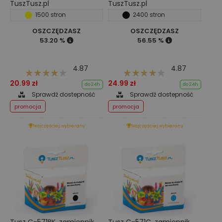
TuszTusz.pl
TuszTusz.pl
1500 stron
2400 stron
OSZCZĘDZASZ
OSZCZĘDZASZ
53.20 %
56.55 %
4.87
4.87
20.99 zł
24.99 zł
do 24h
do 24h
Sprawdź dostepność
Sprawdź dostepność
promocja
promocja
Najczęściej wybierany
Najczęściej wybierany