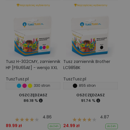
Najczęściej wybierany
Najczęściej wybierany
Tusz H-302CMY, zamiennik
Tusz zamiennik Brother
HP [F6U65AE] - wersja XXL
LC985BK
TuszTusz.pl
TuszTusz.pl
330 stron
855 stron
OSZCZĘDZASZ
OSZCZĘDZASZ
86.18 %
91.74 %
4.86
4.87
89.99 zł
24.99 zł
do 24h
do 24h