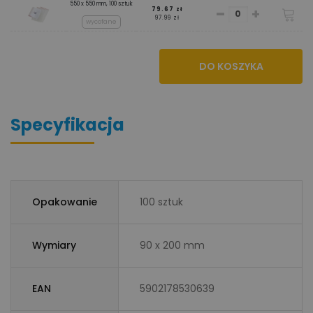
550 x 550 mm, 100 sztuk
-
+
79.67 zł
97.99 zł
wycofane
DO KOSZYKA
Specyfikacja
Opakowanie
100 sztuk
Wymiary
90 x 200 mm
EAN
5902178530639