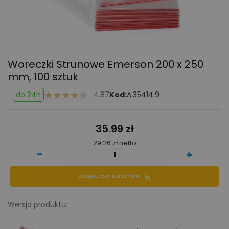
Woreczki Strunowe Emerson 200 x 250
mm, 100 sztuk
do 24h
4.87
Kod:
A.35414.9
35.99 zł
29.26 zł netto
-
+
DODAJ DO KOSZYKA
Wersja produktu: