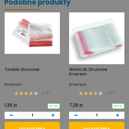
Podobne produkty
Torebki Strunowe
Woreczki Strunowe
Emerson
Emerson
Emerson
4.87
4.87
1.39 zł
7.29 zł
do 24h
do 24h
-
-
+
+
DO KOSZYKA
DO KOSZYKA