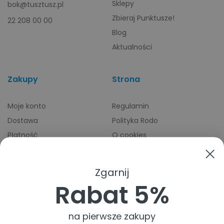
Sklepy
bok@tusztusz.pl
Zbieraj Punktusze!
22 208 00 00
Blog
Aktualności
Zakupy
Strona
Moje konto
Regulamin
Dostawa
Polityka Rodo
Płatność
O cookies
Odbiory osobiste
Indeks producentów
Zwroty i reklamacje
Zgarnij
Pomoc
Rabat 5%
na pierwsze zakupy