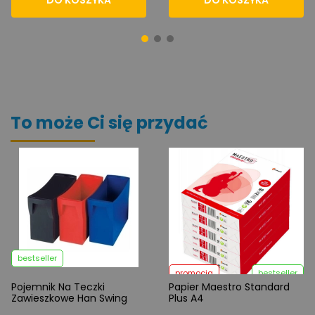
To może Ci się przydać
bestseller
promocja
bestseller
Pojemnik Na Teczki
Papier Maestro Standard
Zawieszkowe Han Swing
Plus A4