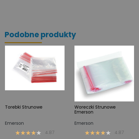
Podobne produkty
Torebki Strunowe
Woreczki Strunowe
Emerson
Emerson
Emerson
4.87
4.87