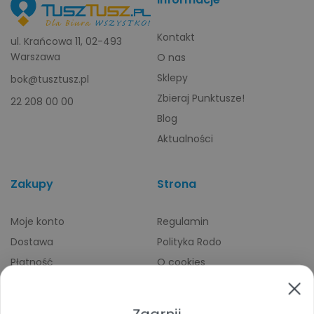
Kontakt
ul. Krańcowa 11, 02-493
Warszawa
O nas
Sklepy
bok@tusztusz.pl
Zbieraj Punktusze!
22 208 00 00
Blog
Aktualności
Zakupy
Strona
Moje konto
Regulamin
Dostawa
Polityka Rodo
Płatność
O cookies
Odbiory osobiste
Indeks producentów
Zwroty i reklamacje