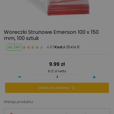
Woreczki Strunowe Emerson 100 x 150
mm, 100 sztuk
do 24h
4.87
Kod:
A.35414.8
9.99 zł
8.12 zł netto
-
+
DODAJ DO KOSZYKA
Wersja produktu: