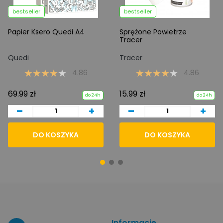
bestseller
bestseller
Papier Ksero Quedi A4
Sprężone Powietrze
Tracer
Quedi
Tracer
4.86
4.86
69.99 zł
15.99 zł
do 24h
do 24h
-
-
+
+
DO KOSZYKA
DO KOSZYKA
Informacje