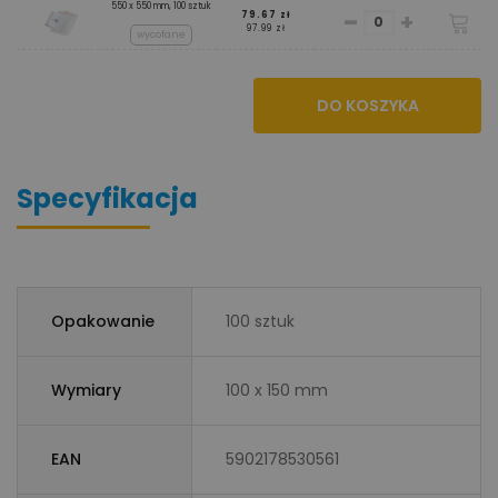
550 x 550 mm, 100 sztuk
-
+
79.67 zł
97.99 zł
wycofane
DO KOSZYKA
Specyfikacja
Opakowanie
100 sztuk
Wymiary
100 x 150 mm
EAN
5902178530561