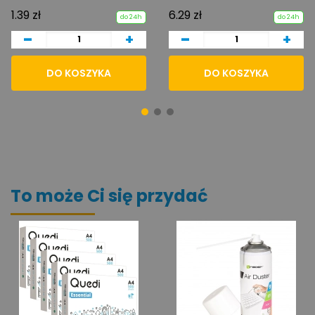
1.39 zł
6.29 zł
do 24h
do 24h
-
-
+
+
DO KOSZYKA
DO KOSZYKA
To może Ci się przydać