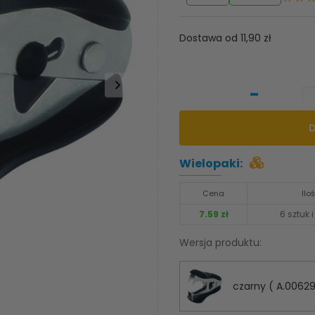
Dostawa od 11,90 zł
-
Wielopaki:
Cena
Ilo
7.59 zł
6 sztuk i
Wersja produktu:
czarny ( A.00629