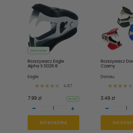
bestseller
Rozszywacz Eagle
Rozszywacz Do
Alpha S 5026 B
Czarny
Eagle
Donau
4.87
7.99 zł
3.49 zł
do 24h
-
-
+
DO KOSZYKA
DO KOSZ