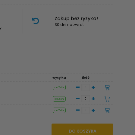
Zakup bez ryzyka!
30 dni na zwrot
y
wysyłka
Ilość
-
+
do 24h
-
+
do 24h
-
+
do 24h
DO KOSZYKA