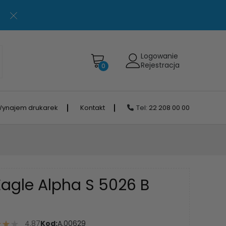
Logowanie
Rejestracja
0
ynajem drukarek
Kontakt
Tel:
22 208 00 00
agle Alpha S 5026 B
4.87
Kod:
A.00629