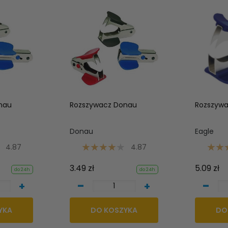
nau
Rozszywacz Donau
Rozszywa
Donau
Eagle
4.87
4.87
3.49 zł
5.09 zł
do 24h
do 24h
-
-
+
+
YKA
DO KOSZYKA
DO