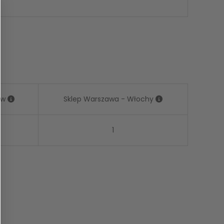
ów
Sklep Warszawa - Włochy
1