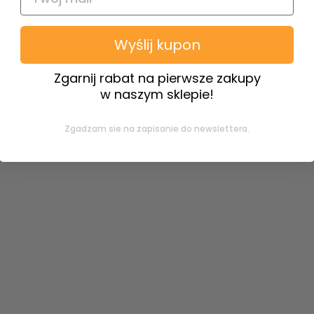
Wyślij kupon
cji
Zgarnij rabat na pierwsze zakupy
w naszym sklepie!
Zgadzam sie na zapisanie do newslettera.