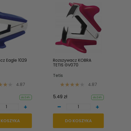
cz Eagle 1029
Rozszywacz KOBRA
TETIS GV070
Tetis
4.87
4.87
5.49 zł
do 24h
do 24h
-
+
+
 KOSZYKA
DO KOSZYKA