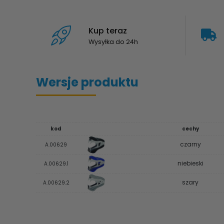
Kup teraz
Wysyłka do 24h
Wersje produktu
kod
cechy
czarny
A.00629
niebieski
A.00629.1
szary
A.00629.2