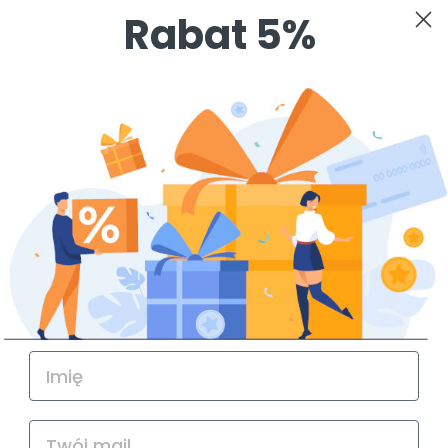
Rabat 5%
Magazyn centralny
Sklep Warszawa - Ursyn
98
Na zamówienie
budową z trwałego tworzywa.