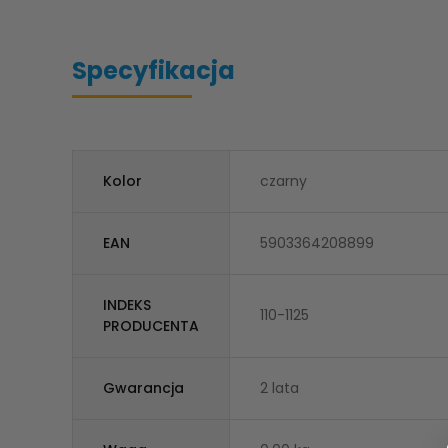
Specyfikacja
Kolor
czarny
EAN
5903364208899
INDEKS
110-1125
PRODUCENTA
Gwarancja
2 lata