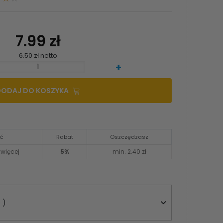
7.99 zł
6.50 zł netto
+
DODAJ DO KOSZYKA
ść
Rabat
Oszczędzasz
 więcej
5%
min. 2.40 zł
 )