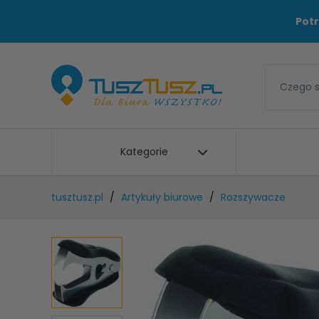
Potr
Kategorie
tusztusz.pl
Artykuły biurowe
Rozszywacze