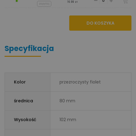
-
+
16.99 zł
zapytaj
DO KOSZYKA
Specyfikacja
Kolor
przezroczysty fiolet
średnica
80 mm
Wysokość
102 mm