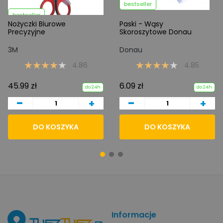
bestseller
bestseller
Nożyczki Biurowe
Paski - Wąsy
Precyzyjne
Skoroszytowe Donau
3M
Donau
4.86
4.85
45.99 zł
6.09 zł
do 24h
do 24h
-
-
+
+
DO KOSZYKA
DO KOSZYKA
Informacje