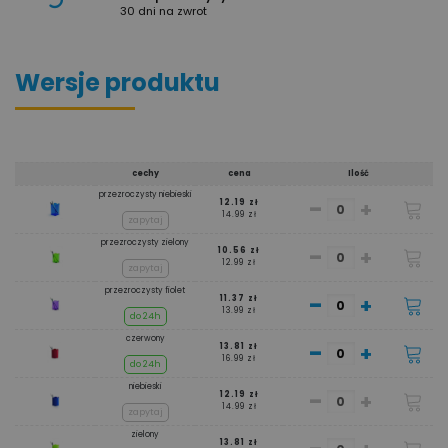
30 dni na zwrot
Wersje produktu
cechy
cena
Ilość
przezroczysty niebieski
-
+
12.19 zł
14.99 zł
zapytaj
przezroczysty zielony
-
+
10.56 zł
12.99 zł
zapytaj
przezroczysty fiolet
-
+
11.37 zł
13.99 zł
do 24h
czerwony
-
+
13.81 zł
16.99 zł
do 24h
niebieski
-
+
12.19 zł
14.99 zł
zapytaj
zielony
13.81 zł