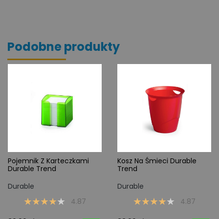
Podobne produkty
Pojemnik Z Karteczkami
Kosz Na Śmieci Durable
Durable Trend
Trend
Durable
Durable
4.87
4.87