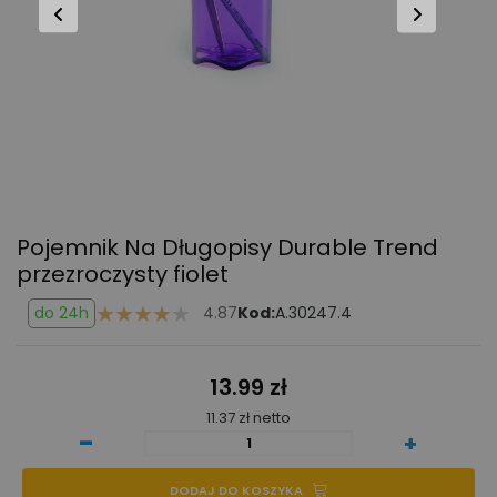
Pojemnik Na Długopisy Durable Trend
przezroczysty fiolet
do 24h
4.87
Kod:
A.30247.4
13.99 zł
11.37 zł netto
-
+
DODAJ DO KOSZYKA