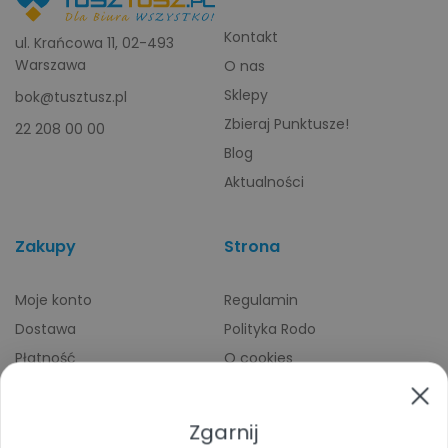
Kontakt
ul. Krańcowa 11, 02-493
Warszawa
O nas
Sklepy
bok@tusztusz.pl
Zbieraj Punktusze!
22 208 00 00
Blog
Aktualności
Zakupy
Strona
Moje konto
Regulamin
Dostawa
Polityka Rodo
Płatność
O cookies
Odbiory osobiste
Indeks producentów
Zwroty i reklamacje
Zgarnij
Pomoc