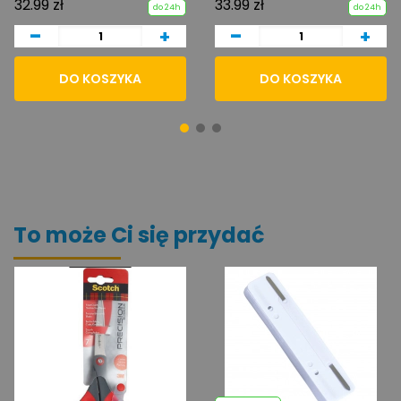
32.99 zł
33.99 zł
do 24h
do 24h
-
-
+
+
DO KOSZYKA
DO KOSZYKA
To może Ci się przydać