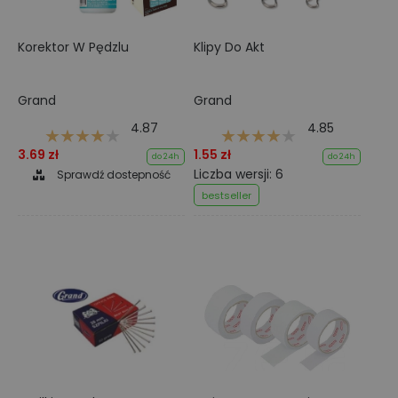
Korektor W Pędzlu
Klipy Do Akt
Grand
Grand
4.87
4.85
3.69 zł
1.55 zł
do 24h
do 24h
Liczba wersji: 6
Sprawdź dostepność
bestseller