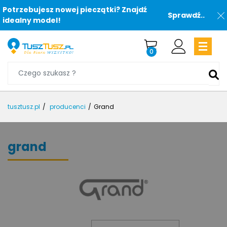
Potrzebujesz nowej pieczątki? Znajdź
Sprawdź..
idealny model!
0
tusztusz.pl
producenci
Grand
grand