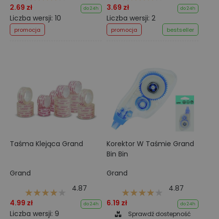
2.69 zł
3.69 zł
do 24h
do 24h
Liczba wersji: 10
Liczba wersji: 2
promocja
promocja
bestseller
Taśma Klejąca Grand
Korektor W Taśmie Grand
Bin Bin
Grand
Grand
4.87
4.87
4.99 zł
6.19 zł
do 24h
do 24h
Liczba wersji: 9
Sprawdź dostepność