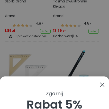
Szpilki Grand
Taśma Dwustronnie
Klejąca
Grand
Grand
4.87
4.87
1.89 zł
13.99 zł
do 24h
do 24h
Liczba wersji: 4
Sprawdź dostepność
Zgarnij
Ekierka szkolna GRAND 45
Długopis Grand Gr-5760
stopni
Wkład Niebieski
Rabat 5%
Grand
Grand