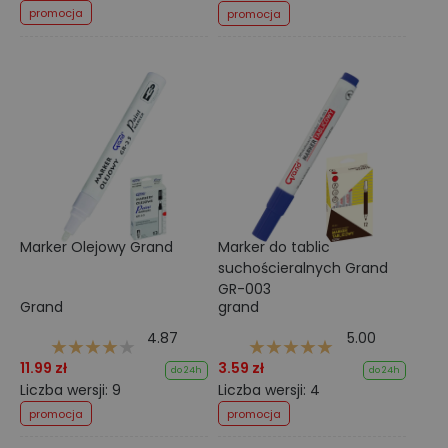
promocja
promocja
Marker Olejowy Grand
Marker do tablic
suchościeralnych Grand
GR-003
Grand
grand
4.87
5.00
11.99 zł
3.59 zł
do 24h
do 24h
Liczba wersji: 9
Liczba wersji: 4
promocja
promocja