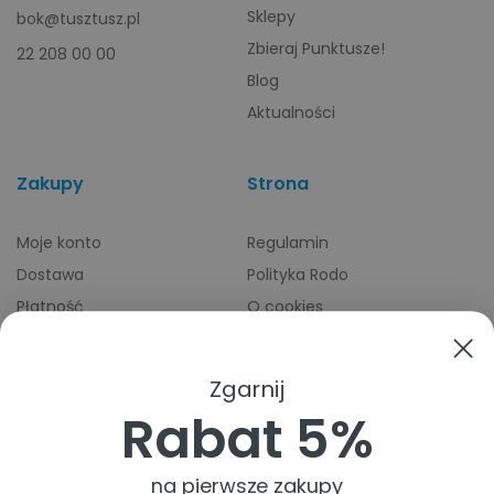
Sklepy
bok@tusztusz.pl
Zbieraj Punktusze!
22 208 00 00
Blog
Aktualności
Zakupy
Strona
Moje konto
Regulamin
Dostawa
Polityka Rodo
Płatność
O cookies
Odbiory osobiste
Indeks producentów
Zwroty i reklamacje
Zgarnij
Pomoc
Rabat 5%
na pierwsze zakupy