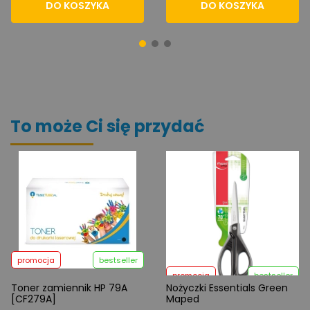
DO KOSZYKA
DO KOSZYKA
To może Ci się przydać
promocja
bestseller
promocja
bestseller
Toner zamiennik HP 79A
Nożyczki Essentials Green
[CF279A]
Maped