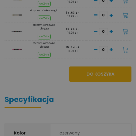
-
+
19.99 zł
do 24h
złoty, koncówka okrągła
-
+
14.63 zł
17.99 zł
do 24h
srebrny, koncówka
-
okrągła
+
16.25 zł
19.99 zł
do 24h
różowy, koncówka
-
okrągła
+
15.44 zł
18.99 zł
do 24h
DO KOSZYKA
Specyfikacja
Kolor
czerwony