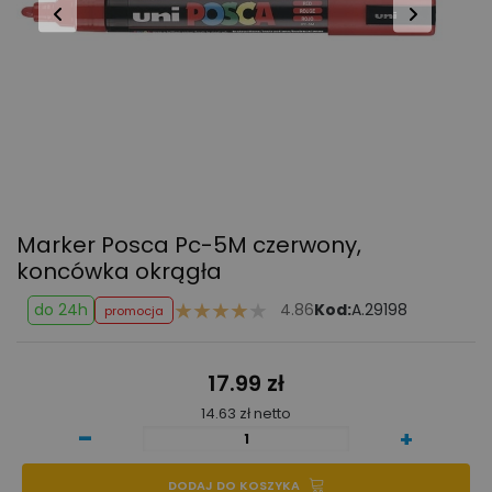
Marker Posca Pc-5M
czerwony,
koncówka okrągła
do 24h
4.86
Kod:
A.29198
promocja
17.99 zł
14.63 zł netto
-
+
DODAJ DO KOSZYKA