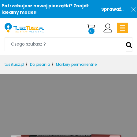
Potrzebujesz nowej pieczątki? Znajdź
Sprawdź..
idealny model!
0
tusztusz.pl
Do pisania
Markery permanentne