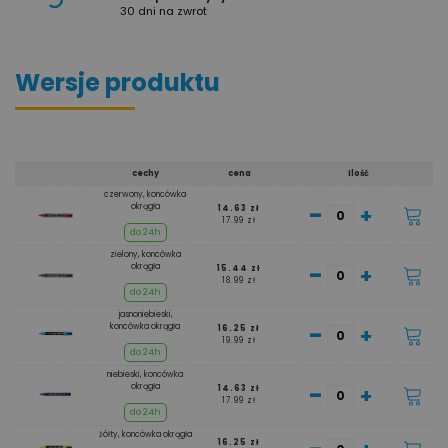
30 dni na zwrot
Wersje produktu
cechy
cena
Ilość
czerwony, koncówka
-
okrągła
+
14.63 zł
17.99 zł
do 24h
zielony, koncówka
-
okrągła
+
15.44 zł
18.99 zł
do 24h
jasnoniebieski,
-
koncówka okrągła
+
16.25 zł
19.99 zł
do 24h
niebieski, koncówka
-
okrągła
+
14.63 zł
17.99 zł
do 24h
żółty, koncówka okrągła
16.25 zł