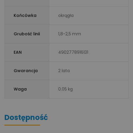
Końcówka
okrągła
Grubość linii
1,8-2,5 mm
EAN
4902778916131
Gwarancja
2 lata
Waga
0.05 kg
Dostępność