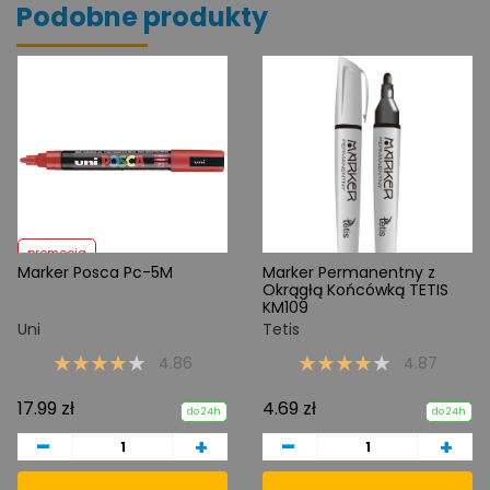
Podobne produkty
promocja
Marker Posca Pc-5M
Marker Permanentny z
Okrągłą Końcówką TETIS
KM109
Uni
Tetis
4.86
4.87
17.99 zł
4.69 zł
do 24h
do 24h
-
-
+
+