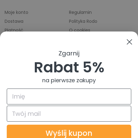
Moje konto
Regulamin
Dostawa
Polityka Rodo
Płatność
O cookies
Odbiory osobiste
Indeks producentów
Zwroty i reklamacje
Zgarnij
Pomoc
Rabat 5%
na pierwsze zakupy
4.9
Na podstawie
835
opinii
z całego okresu
© 2026 TuszTusz.pl - Warszawa
Bezpieczeństwo danych dzięki
Wyślij kupon