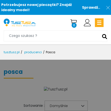
Potrzebujesz nowej pieczątki? Znajdź
Sprawdź..
idealny model!
0
tusztusz.pl
producenci
Posca
posca
Sortowanie :
Domyślnie