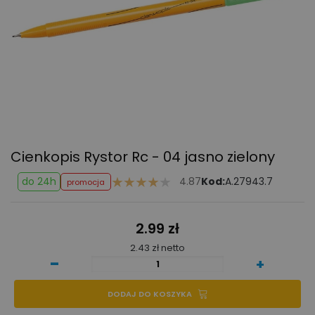
Cienkopis Rystor Rc - 04 jasno zielony
do 24h
4.87
Kod:
A.27943.7
promocja
2.99 zł
2.43 zł netto
-
+
DODAJ DO KOSZYKA