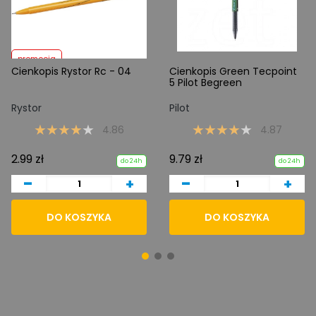
promocja
Cienkopis Rystor Rc - 04
Cienkopis Green Tecpoint
5 Pilot Begreen
Rystor
Pilot
4.86
4.87
2.99 zł
9.79 zł
do 24h
do 24h
-
-
+
+
DO KOSZYKA
DO KOSZYKA