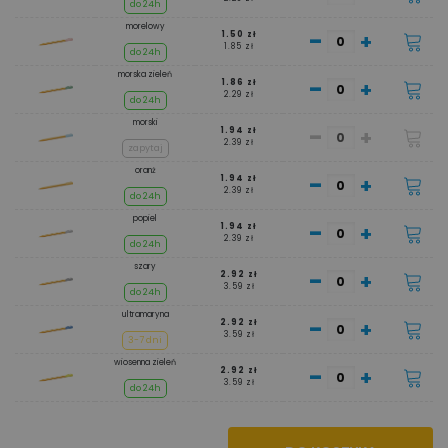
do 24h
morelowy
-
+
1.50 zł
1.85 zł
do 24h
morska zieleń
-
+
1.86 zł
2.29 zł
do 24h
morski
-
+
1.94 zł
2.39 zł
zapytaj
oranż
-
+
1.94 zł
2.39 zł
do 24h
popiel
-
+
1.94 zł
2.39 zł
do 24h
szary
-
+
2.92 zł
3.59 zł
do 24h
ultramaryna
-
+
2.92 zł
3.59 zł
3-7 dni
wiosenna zieleń
-
+
2.92 zł
3.59 zł
do 24h