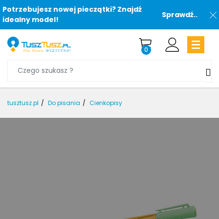
Potrzebujesz nowej pieczątki? Znajdź
Sprawdź..
idealny model!
0
tusztusz.pl
Do pisania
Cienkopisy