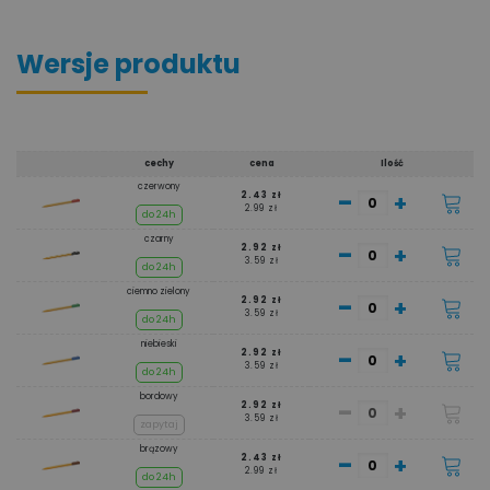
Wersje produktu
cechy
cena
Ilość
czerwony
-
+
2.43 zł
2.99 zł
do 24h
czarny
-
+
2.92 zł
3.59 zł
do 24h
ciemno zielony
-
+
2.92 zł
3.59 zł
do 24h
niebieski
-
+
2.92 zł
3.59 zł
do 24h
bordowy
-
+
2.92 zł
3.59 zł
zapytaj
brązowy
-
+
2.43 zł
2.99 zł
do 24h