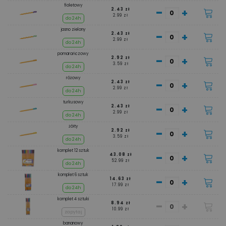
fioletowy
-
+
2.43 zł
2.99 zł
do 24h
jasno zielony
-
+
2.43 zł
2.99 zł
do 24h
pomarańczowy
-
+
2.92 zł
3.59 zł
do 24h
różowy
-
+
2.43 zł
2.99 zł
do 24h
turkusowy
-
+
2.43 zł
2.99 zł
do 24h
żółty
-
+
2.92 zł
3.59 zł
do 24h
komplet 12 sztuk
-
+
43.08 zł
52.99 zł
do 24h
komplet 6 sztuk
-
+
14.63 zł
17.99 zł
do 24h
komplet 4 sztuki
-
+
8.94 zł
10.99 zł
zapytaj
bananowy