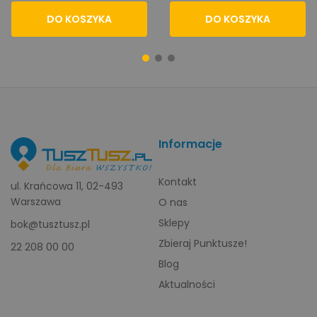
DO KOSZYKA
DO KOSZYKA
Informacje
Kontakt
ul. Krańcowa 11, 02-493
Warszawa
O nas
Sklepy
bok@tusztusz.pl
Zbieraj Punktusze!
22 208 00 00
Blog
Aktualności