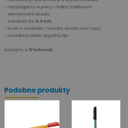
- niezastąpiony w pracy z linijką i szablonem
- wentylowana skuwka
- szerokość linii
0,4 mm
- korek w obudowie i nasadka określa kolor tuszu
- nasadka posiada wygodny klip
Dostępny w
12 kolorach
.
Podobne produkty