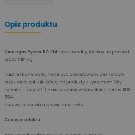
Opis produktu
Cienkopis Rystor RC-04
- niezawodny, idealny do pisania i
pracy z linijką.
Tusz na bazie wody, może być pozostawiony bez zatyczki
przez wiele dni (nie krócej niż produkty z systemem "dry
safe ink" i "cap off") - nie zaschnie w warunkach normy
ISO
554
.
Fibrowa końcówka oprawiona w metal.
Cechy produktu:
- niezawodny, ekonomiczny w użyciu cienkopis