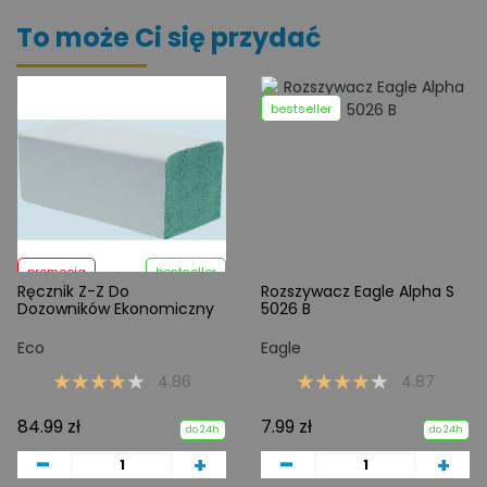
To może Ci się przydać
bestseller
promocja
bestseller
Ręcznik Z-Z Do
Rozszywacz Eagle Alpha S
Dozowników Ekonomiczny
5026 B
Eco
Eagle
4.86
4.87
84.99 zł
7.99 zł
do 24h
do 24h
-
-
+
+