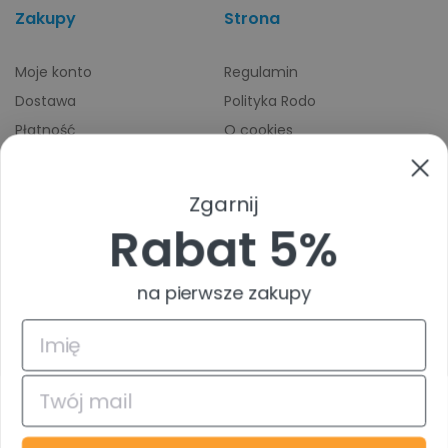
Zakupy
Strona
Moje konto
Regulamin
Dostawa
Polityka Rodo
Płatność
O cookies
Odbiory osobiste
Indeks producentów
Zwroty i reklamacje
Zgarnij
Pomoc
Rabat 5%
na pierwsze zakupy
4.9
Na podstawie
835
opinii
z całego okresu
© 2026 TuszTusz.pl - Warszawa
Bezpieczeństwo danych dzięki