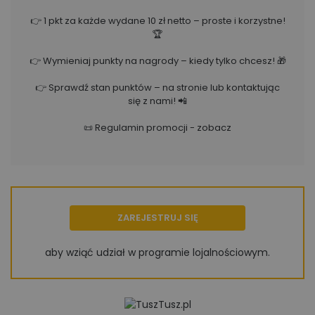
👉 1 pkt za każde wydane 10 zł netto – proste i korzystne!
🏆
👉 Wymieniaj punkty na nagrody – kiedy tylko chcesz! 🎁
👉 Sprawdź stan punktów – na stronie lub kontaktując
się z nami! 📲
📜
Regulamin promocji - zobacz
ZAREJESTRUJ SIĘ
aby wziąć udział w programie lojalnościowym.