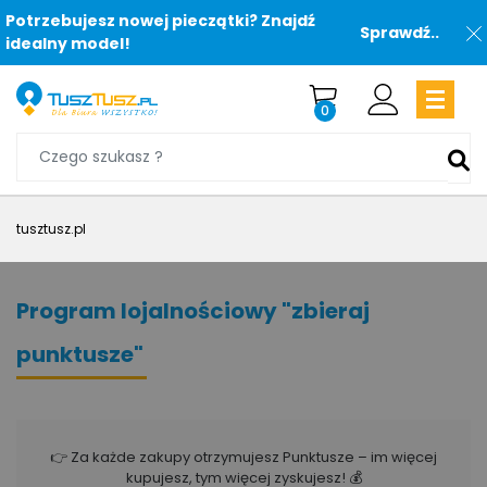
Potrzebujesz nowej pieczątki? Znajdź
Sprawdź..
idealny model!
0
tusztusz.pl
Program lojalnościowy "zbieraj
punktusze"
👉 Za każde zakupy otrzymujesz Punktusze – im więcej
kupujesz, tym więcej zyskujesz! 💰