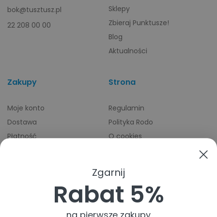
Sklepy
bok@tusztusz.pl
Zbieraj Punktusze!
22 208 00 00
Blog
Aktualności
Zakupy
Strona
Moje konto
Regulamin
Dostawa
Polityka Rodo
Płatność
O cookies
Odbiory osobiste
Indeks producentów
Zwroty i reklamacje
Zgarnij
Pomoc
Rabat 5%
na pierwsze zakupy