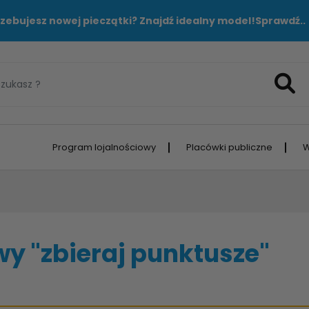
zebujesz nowej pieczątki? Znajdź idealny model!
Sprawdź..
Program lojalnościowy
Placówki publiczne
W
y "zbieraj punktusze"