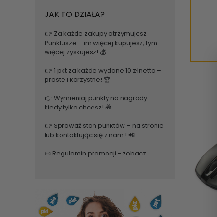
JAK TO DZIAŁA?
👉 Za każde zakupy otrzymujesz
Punktusze – im więcej kupujesz, tym
więcej zyskujesz! 💰
👉 1 pkt za każde wydane 10 zł netto –
proste i korzystne! 🏆
👉 Wymieniaj punkty na nagrody –
kiedy tylko chcesz! 🎁
👉 Sprawdź stan punktów – na stronie
lub kontaktując się z nami! 📲
📜
Regulamin promocji - zobacz