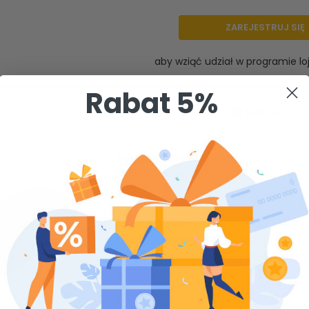
ZAREJESTRUJ SIĘ
aby wziąć udział w programie l
Rabat 5%
Mysz bezprzewodowa A4TECH
Kod produktu: premium.46
Punkty: 900
A4-TECH G6-70D
to bezprzewod
USB odbiornik i wbudowany w my
dzięki czemu posługiwanie się mys
urządzenia.
Zaloguj się
aby dodac pr