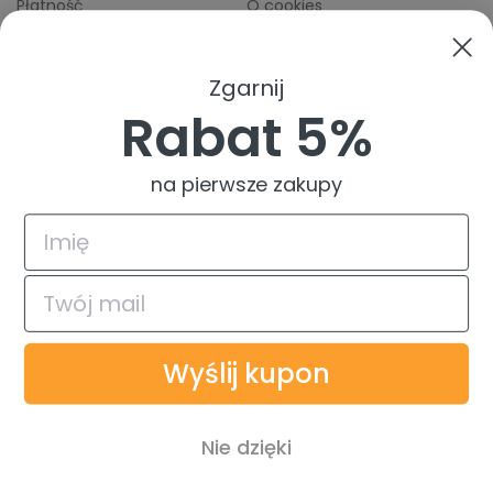
Płatność
O cookies
Odbiory osobiste
Indeks producentów
Zwroty i reklamacje
Zgarnij
Pomoc
Rabat 5%
na pierwsze zakupy
4.9
Na podstawie
835
opinii
z całego okresu
© 2026 TuszTusz.pl - Warszawa
Bezpieczeństwo danych dzięki
Wyślij kupon
Płatności obsługiwane przez
Nie dzięki