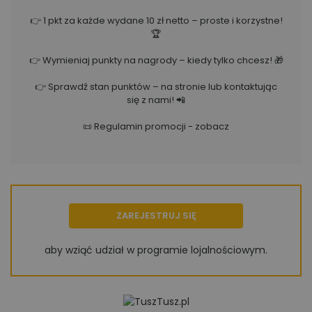
👉 1 pkt za każde wydane 10 zł netto – proste i korzystne!
🏆
👉 Wymieniaj punkty na nagrody – kiedy tylko chcesz! 🎁
👉 Sprawdź stan punktów – na stronie lub kontaktując
się z nami! 📲
📜
Regulamin promocji - zobacz
ZAREJESTRUJ SIĘ
aby wziąć udział w programie lojalnościowym.