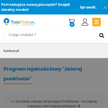
Potrzebujesz nowej pieczątki? Znajdź
Sprawdź..
idealny model!
0
tusztusz.pl
Program lojalnościowy "zbieraj
punktusze"
👉 Za każde zakupy otrzymujesz Punktusze – im więcej
kupujesz, tym więcej zyskujesz! 💰