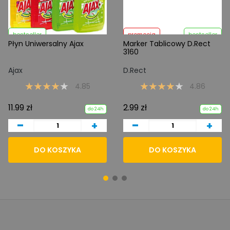
bestseller
promocja
bestseller
Płyn Uniwersalny Ajax
Marker Tablicowy D.Rect
3160
Ajax
D.Rect
4.85
4.86
11.99 zł
2.99 zł
do 24h
do 24h
-
-
+
+
DO KOSZYKA
DO KOSZYKA