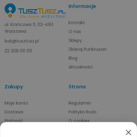
Informacje
Kontakt
ul. Krańcowa 11, 02-493
Warszawa
O nas
Sklepy
bok@tusztusz.pl
Zbieraj Punktusze!
22 208 00 00
Blog
Aktualności
Zakupy
Strona
Moje konto
Regulamin
Dostawa
Polityka Rodo
Płatność
O cookies
Odbiory osobiste
Indeks producentów