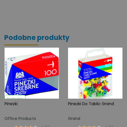
Podobne produkty
bestseller
Pinezki
Pinezki Do Tablic Grand
Office Products
Grand