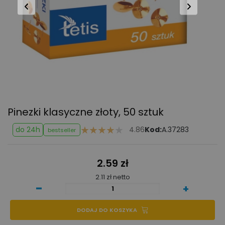
Pinezki
klasyczne złoty, 50 sztuk
do 24h
4.86
Kod:
A.37283
bestseller
2.59 zł
2.11 zł netto
-
+
DODAJ DO KOSZYKA