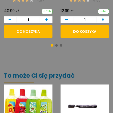
4.87
4.87
40.99 zł
12.99 zł
do 24h
do 24h
-
-
+
+
DO KOSZYKA
DO KOSZYKA
To może Ci się przydać