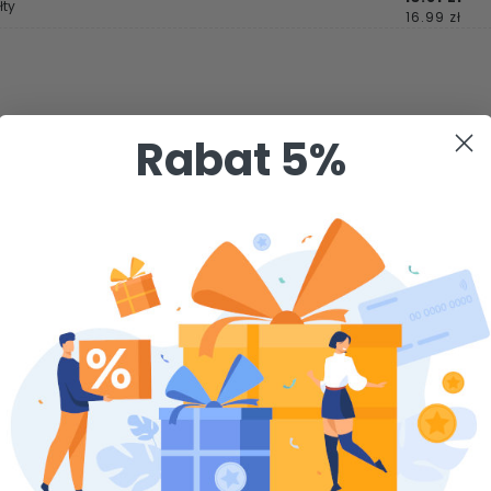
łty
16.99 zł
Rabat 5%