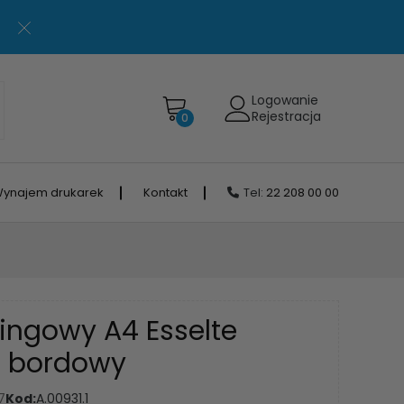
Logowanie
Rejestracja
0
ynajem drukarek
Kontakt
Tel:
22 208 00 00
ingowy A4 Esselte
gi bordowy
7
Kod:
A.00931.1