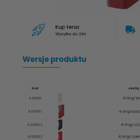
Kup teraz
Wysyłka do 24h
Wersje produktu
kod
cechy
4 ringi bi
A.00931
4 ringi bo
A.00931.1
4 ringi cz
A.00931.2
4 ringi cze
A.00931.3