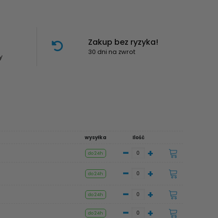
Zakup bez ryzyka!
30 dni na zwrot
y
wysyłka
Ilość
-
+
do 24h
-
+
do 24h
-
+
do 24h
-
+
do 24h