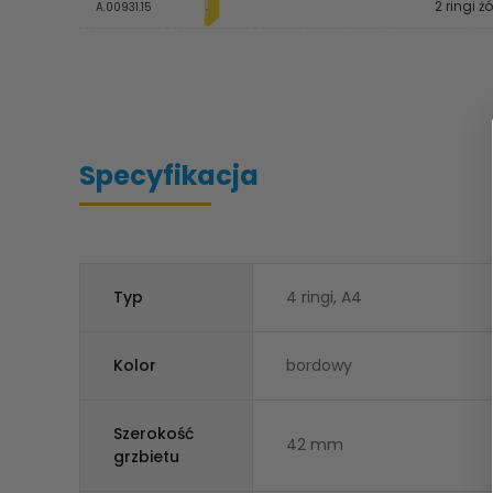
2 ringi żó
A.00931.15
Specyfikacja
Typ
4 ringi, A4
Kolor
bordowy
Szerokość
42 mm
grzbietu