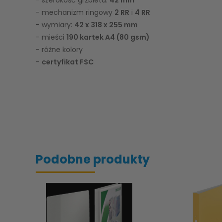
- szerokość grzbietu:
42 mm
- mechanizm ringowy
2 RR
i
4 RR
- wymiary:
42 x 318 x 255 mm
- mieści
190 kartek A4 (80 gsm)
- różne kolory
-
certyfikat FSC
Podobne produkty