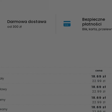
Bezpieczne
Darmowa dostawa
płatności
od 300 zł
Blik, karta, przelew
cena
18.69 zł
ały
22.99 zł
18.69 zł
rdowy
22.99 zł
18.69 zł
arny
22.99 zł
18.69 zł
rwony
22.99 zł