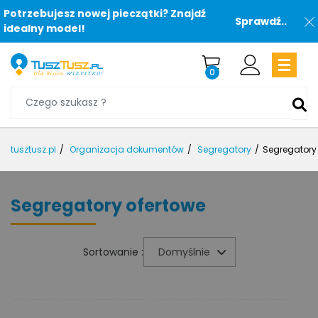
Potrzebujesz nowej pieczątki? Znajdź
Sprawdź..
idealny model!
0
tusztusz.pl
Organizacja dokumentów
Segregatory
Segregatory
Segregatory ofertowe
Sortowanie :
Domyślnie