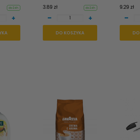
3.89 zł
9.29 zł
do 24h
do 24h
-
-
+
+
YKA
DO KOSZYKA
DO