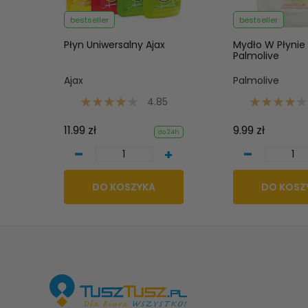
bestseller
bestseller
Płyn Uniwersalny Ajax
Mydło W Płynie
Palmolive
Ajax
Palmolive
4.85
11.99 zł
9.99 zł
do 24h
-
-
+
DO KOSZYKA
DO KOSZ