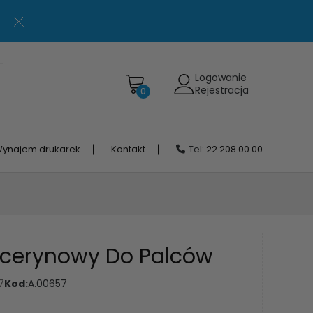
Logowanie
Rejestracja
0
ynajem drukarek
Kontakt
Tel:
22 208 00 00
icerynowy Do Palców
7
Kod:
A.00657