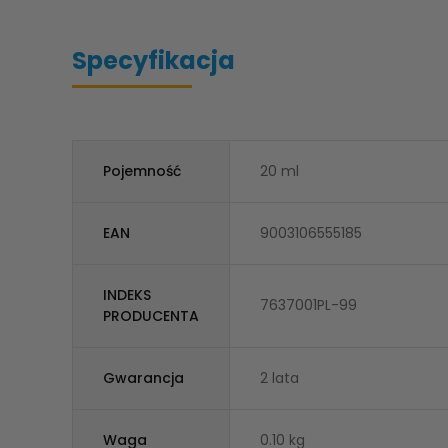
Specyfikacja
Pojemność
20 ml
EAN
9003106555185
INDEKS
7637001PL-99
PRODUCENTA
Gwarancja
2 lata
Waga
0.10 kg