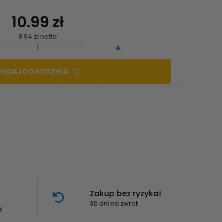
10.99 zł
8.94 zł netto
+
DODAJ DO KOSZYKA
Zakup bez ryzyka!
30 dni na zwrot
y