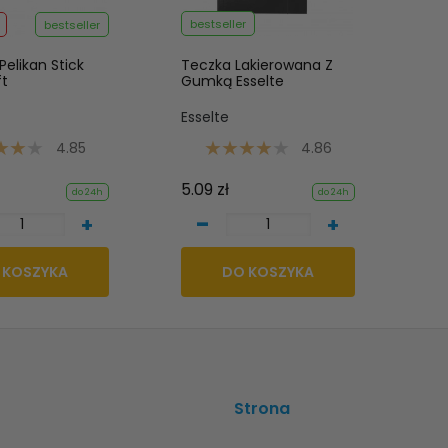
bestseller
bestseller
Pelikan Stick
Teczka Lakierowana Z
ft
Gumką Esselte
Esselte
4.85
4.86
5.09 zł
do 24h
do 24h
-
+
+
 KOSZYKA
DO KOSZYKA
Strona