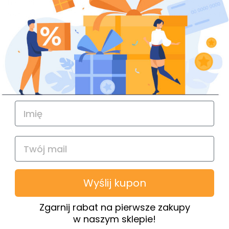
ych kartek. Nie pozostawia tłustych plam na papierze. Charakter
Dyrektywą 2001/58/EC.
Żel nie stanowi zagrożenia
zgodnie z Dy
Wyślij kupon
Zgarnij rabat na pierwsze zakupy
w naszym sklepie!