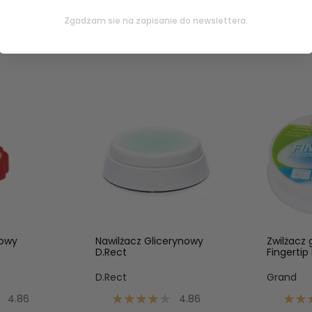
Zgadzam sie na zapisanie do newslettera.
kowy
Nawilżacz Glicerynowy
Zwilżacz 
D.Rect
Fingertip
D.Rect
Grand
4.86
4.86