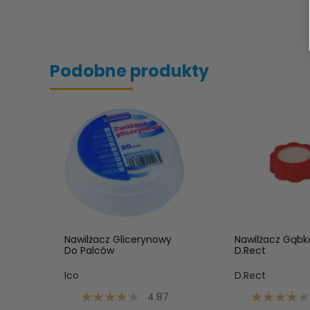
Podobne produkty
Nawilżacz Glicerynowy
Nawilżacz Gąb
Do Palców
D.Rect
Ico
D.Rect
4.87