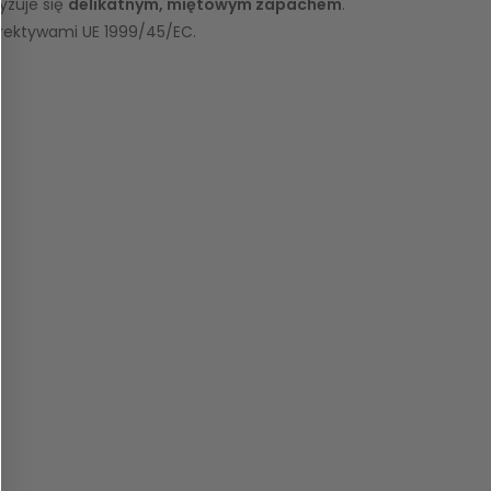
yzuje się
delikatnym, miętowym zapachem
.
rektywami UE 1999/45/EC.