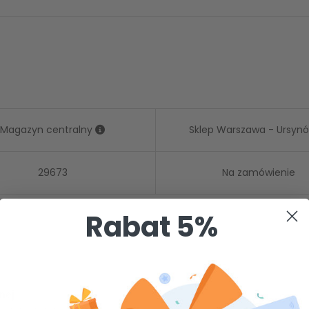
Magazyn centralny
Sklep Warszawa - Ursyn
29673
Na zamówienie
Rabat 5%
nej.