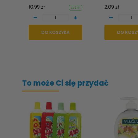
10.99 zł
2.09 zł
do 24h
-
-
+
DO KOSZYKA
DO KOSZ
To może Ci się przydać