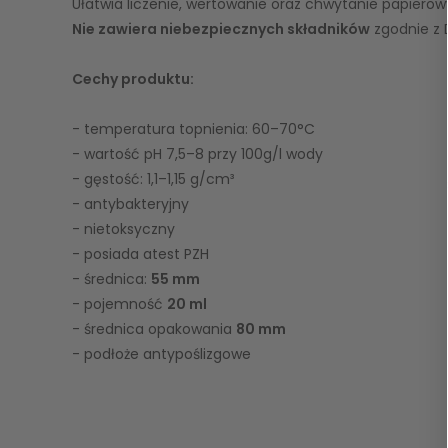
Ułatwia liczenie, wertowanie oraz chwytanie papierow
Nie zawiera niebezpiecznych składników
zgodnie z 
Cechy produktu:
- temperatura topnienia: 60–70°C
- wartość pH 7,5–8 przy 100g/l wody
- gęstość: 1,1–1,15 g/cm³
- antybakteryjny
- nietoksyczny
- posiada atest PZH
- średnica:
55 mm
- pojemność
20 ml
- średnica opakowania
80 mm
- podłoże antypoślizgowe