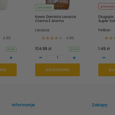
promocja
bestseller
Kawa Ziarnista Lavazza
Długopis 
Crema E Aroma
Super So
Lavazza
Pelikan
4.86
4.86
104.99 zł
1.49 zł
do 24h
do 24h
-
-
+
+
YKA
DO KOSZYKA
DO
Informacje
Zakupy