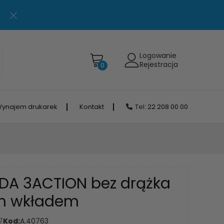
Logowanie
Rejestracja
0
ynajem drukarek
Kontakt
Tel:
22 208 00 00
EDA 3ACTION bez drążka
m wkładem
7
Kod:
A.40763