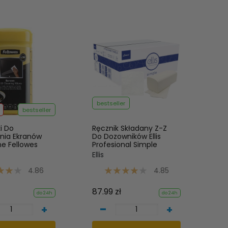
bestseller
bestseller
i Do
Ręcznik Składany Z-Z
nia Ekranów
Do Dozowników Ellis
e Fellowes
Profesional Simple
Ellis
4.86
4.85
87.99 zł
do 24h
do 24h
-
+
+