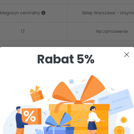
Magazyn centralny
Sklep Warszawa - Ursyn
17
Na zamówienie
Rabat 5%
yjątkowe połączenie trzech rodzajów włókien, które z
nie trzech rodzajów włosia
sów i sierści, szare do zamiatania kurzu, wyprofi
ch np. kątów