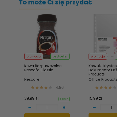
To może Ci się przydać
promocja
bestseller
promocja
Kawa Rozpuszczalna
Koszulki Krystal
Nescafe Classic
Dokumenty Off
Products
Nescafe
Office Product
4.86
39.99 zł
15.99 zł
do 24h
-
-
+