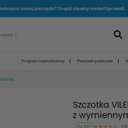
zebujesz nowej pieczątki? Znajdź idealny model!
Sprawdź..
Program lojalnościowy
Placówki publiczne
W
iatania
Szczotka VIL
z wymienny
do 24h
4.8