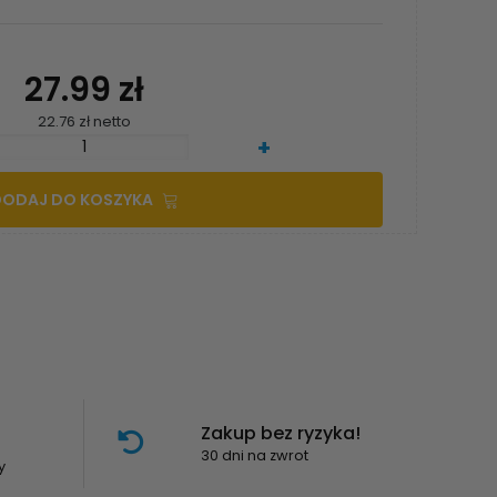
27.99 zł
22.76 zł netto
+
DODAJ DO KOSZYKA
Zakup bez ryzyka!
30 dni na zwrot
y