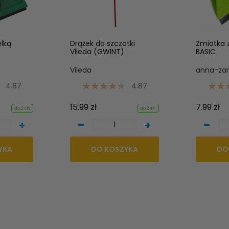
elką
Drążek do szczotki
Zmiotka z
Vileda (GWINT)
BASIC
Vileda
anna-za
4.87
4.87
15.99 zł
7.99 zł
do 24h
do 24h
-
-
+
+
YKA
DO KOSZYKA
DO