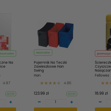
bestseller
bestseller
promocja
iczne Na
Pojemnik Na Teczki
Ściereczk
ice
Zawieszkowe Han
Czyszcze
Swing
Nasączan
s
Han
Fellowes
4.87
4.86
123.99 zł
18.99 zł
do 24h
do 24h
-
-
+
+