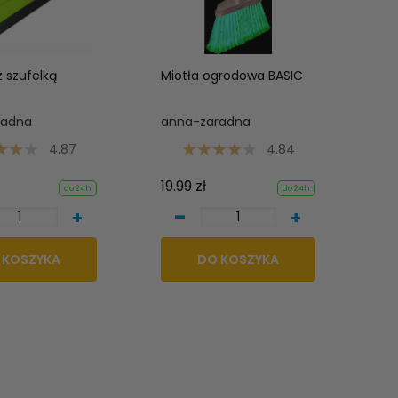
 szufelką
Miotła ogrodowa BASIC
radna
anna-zaradna
4.87
4.84
19.99 zł
do 24h
do 24h
-
+
+
 KOSZYKA
DO KOSZYKA