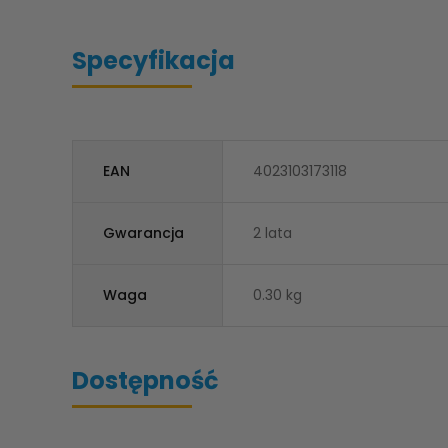
Specyfikacja
EAN
4023103173118
Gwarancja
2 lata
Waga
0.30 kg
Dostępność