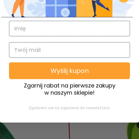
zed uszkodzeniami w czasie sprzątania
pewnia dotarcie do każdego kąta i narożników
posiada drążka; kij do szczotki można dokupić oso
ction Vileda to doskonałe narzędzie do skutecznego
cjalnemu kształtowi, który umożliwia dotarcie do trud
Wyślij kupon
Zgarnij rabat na pierwsze zakupy
w naszym sklepie!
Zgadzam sie na zapisanie do newslettera.