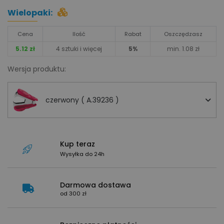
Wielopaki:
Cena
Ilość
Rabat
Oszczędzasz
5.12 zł
4 sztuki i więcej
5%
min. 1.08 zł
Wersja produktu:
czerwony ( A.39236 )
Kup teraz
Wysyłka do 24h
Darmowa dostawa
od 300 zł