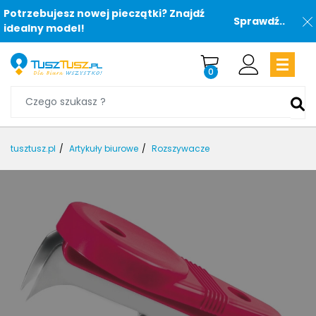
Potrzebujesz nowej pieczątki? Znajdź
Sprawdź..
idealny model!
0
tusztusz.pl
Artykuły biurowe
Rozszywacze