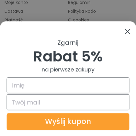
Moje konto
Regulamin
Dostawa
Polityka Rodo
Płatność
O cookies
Odbiory osobiste
Indeks producentów
Zwroty i reklamacje
Zgarnij
Pomoc
Rabat 5%
na pierwsze zakupy
4.9
Na podstawie
835
opinii
z całego okresu
© 2026 TuszTusz.pl - Warszawa
Bezpieczeństwo danych dzięki
Wyślij kupon