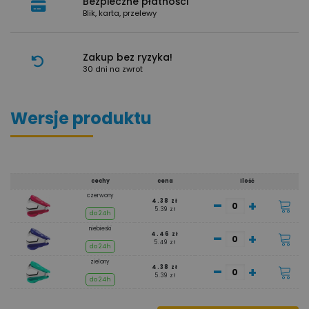
Bezpieczne płatności
Blik, karta, przelewy
Zakup bez ryzyka!
30 dni na zwrot
Wersje produktu
cechy
cena
Ilość
czerwony
-
+
4.38 zł
5.39 zł
do 24h
niebieski
-
+
4.46 zł
5.49 zł
do 24h
zielony
-
+
4.38 zł
5.39 zł
do 24h