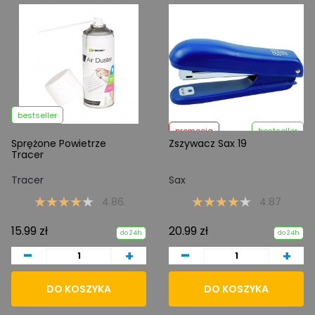
bestseller
promocja
bestseller
Sprężone Powietrze
Zszywacz Sax 19
Tracer
Tracer
Sax
4.86
4.87
15.99 zł
20.99 zł
do 24h
do 24h
-
-
+
+
DO KOSZYKA
DO KOSZYKA