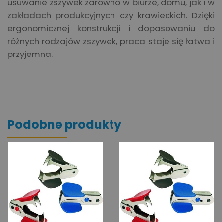
usuwanie zszywek zarówno w biurze, domu, jak i w
zakładach produkcyjnych czy krawieckich. Dzięki
ergonomicznej konstrukcji i dopasowaniu do
różnych rodzajów zszywek, praca staje się łatwa i
przyjemna.
Podobne produkty