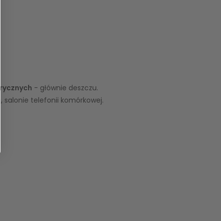
rycznych
- głównie deszczu.
, salonie telefonii komórkowej.