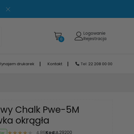
Logowanie
Rejestracja
0
ynajem drukarek
Kontakt
Tel:
22 208 00 00
owy Chalk Pwe-5M
wka okrągła
4.86
Kod:
A.29200
ler