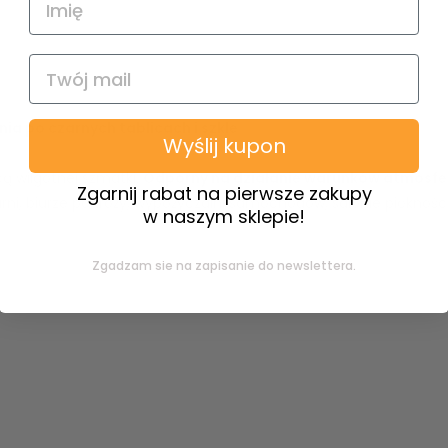
ia po czarnych tablicach i szkle.
Wyślij kupon
ą wilgotnej szmatki.
Odporny na działanie warunków atmosfe
Zgarnij rabat na pierwsze zakupy
arni, biurze podróży, wypożyczalni samochodów, salonie piękności
w naszym sklepie!
Zgadzam sie na zapisanie do newslettera.