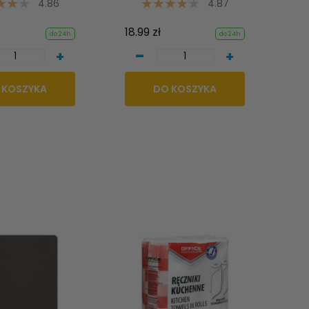
4.86
4.87
18.99 zł
do 24h
do 24h
-
+
+
 KOSZYKA
DO KOSZYKA