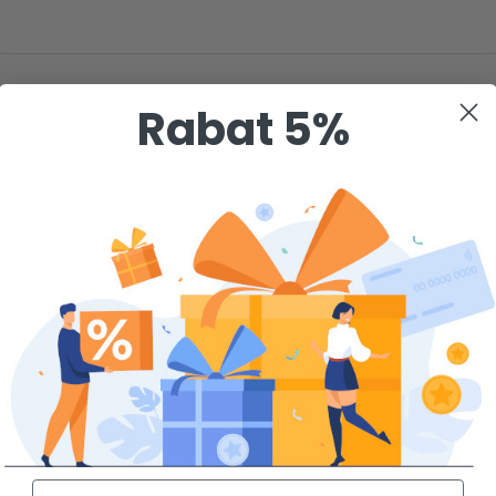
Rabat 5%
Magazyn centralny
Sklep Warszawa - Ursyn
65
Na zamówienie