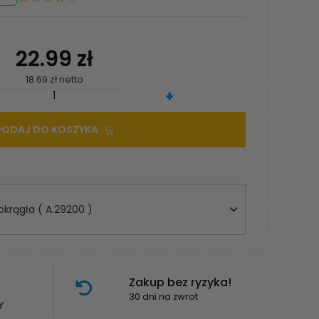
22.99 zł
18.69 zł netto
+
DODAJ DO KOSZYKA
okrągła ( A.29200 )
Zakup bez ryzyka!
30 dni na zwrot
y