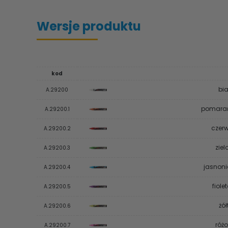
Wersje produktu
kod
bia
A.29200
pomarań
A.29200.1
czer
A.29200.2
zie
A.29200.3
jasnoni
A.29200.4
fiol
A.29200.5
żó
A.29200.6
róż
A.29200.7