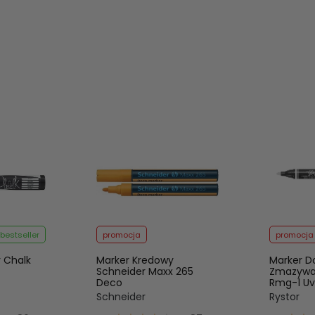
bestseller
promocja
promocja
 Chalk
Marker Kredowy
Marker D
Schneider Maxx 265
Zmazywal
Deco
Rmg-1 Uv
Schneider
Rystor