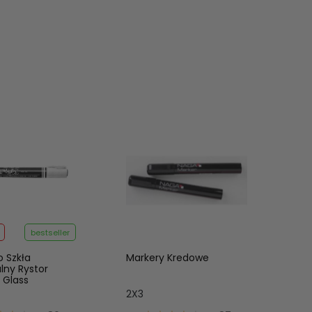
bestseller
o Szkła
Markery Kredowe
ny Rystor
 Glass
2X3