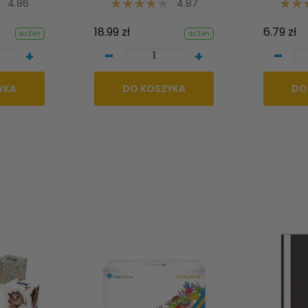
4.86
4.87
18.99 zł
6.79 zł
do 24h
do 24h
-
-
+
+
YKA
DO KOSZYKA
DO