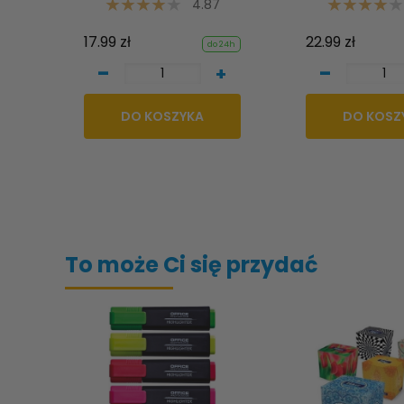
4.87
17.99 zł
22.99 zł
do 24h
-
-
+
DO KOSZYKA
DO KOSZ
To może Ci się przydać