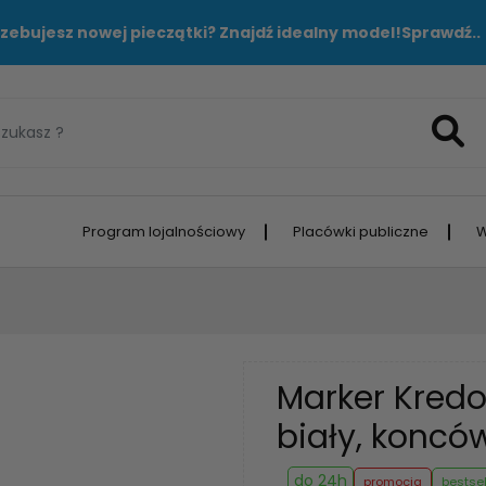
zebujesz nowej pieczątki? Znajdź idealny model!
Sprawdź..
Program lojalnościowy
Placówki publiczne
W
Marker Kred
biały, koncó
do 24h
promocja
bestsel