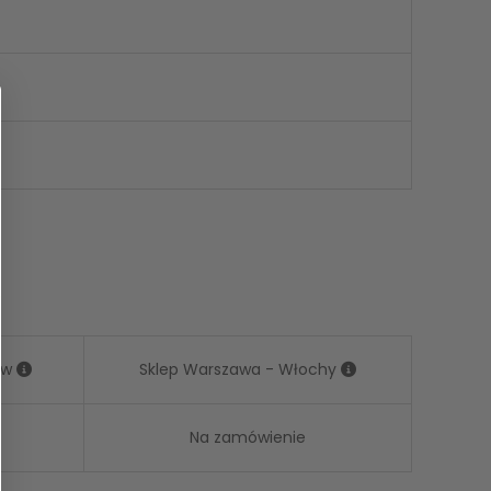
ów
Sklep Warszawa - Włochy
Na zamówienie