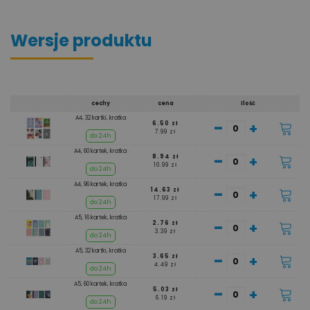
Wersje produktu
cechy
cena
Ilość
A4, 32 kartki, kratka
-
+
6.50 zł
7.99 zł
do 24h
A4, 60 kartek, kratka
-
+
8.94 zł
10.99 zł
do 24h
A4, 96 kartek, kratka
-
+
14.63 zł
17.99 zł
do 24h
A5, 16 kartek, kratka
-
+
2.76 zł
3.39 zł
do 24h
A5, 32 kartki, kratka
-
+
3.65 zł
4.49 zł
do 24h
A5, 60 kartek, kratka
-
+
5.03 zł
6.19 zł
do 24h