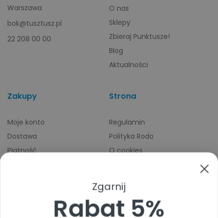
Warszawa
O nas
Sklepy
bok@tusztusz.pl
Zbieraj Punktusze!
22 208 00 00
Blog
Aktualności
Zakupy
Strona
Moje konto
Regulamin
Dostawa
Polityka Rodo
Płatność
O cookies
Odbiory osobiste
Indeks producentów
Zwroty i reklamacje
Zgarnij
Pomoc
Rabat 5%