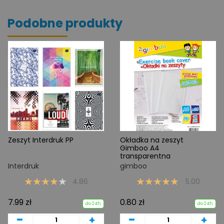
Podobne produkty
Zeszyt Interdruk PP
Okładka na zeszyt
Gimboo A4
transparentna
Interdruk
gimboo
4.86
5.00
7.99 zł
0.80 zł
do 24h
do 24h
-
-
+
+