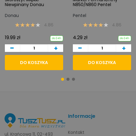
Niewpinany Donau
N850/N860 Pentel
Donau
Pentel
4.86
4.86
19.99 zł
4.29 zł
do 24h
do 24h
-
-
+
+
DO KOSZYKA
DO KOSZYKA
Informacje
Kontakt
ul. Krańcowa 11, 02-493