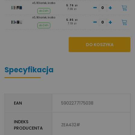
A5, 80 kartek, kratka
-
+
5.76 zł
7.09 zł
do 24h
A5, 96 kartek, kratka
-
+
5.85 zł
7.19 zł
do 24h
DO KOSZYKA
Specyfikacja
EAN
5902277175038
INDEKS
ZEA432#
PRODUCENTA