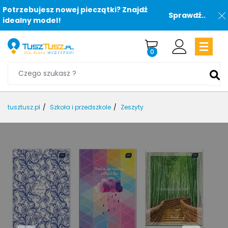
Potrzebujesz nowej pieczątki? Znajdź
Sprawdź..
idealny model!
0
tusztusz.pl
Szkoła i przedszkole
Zeszyty