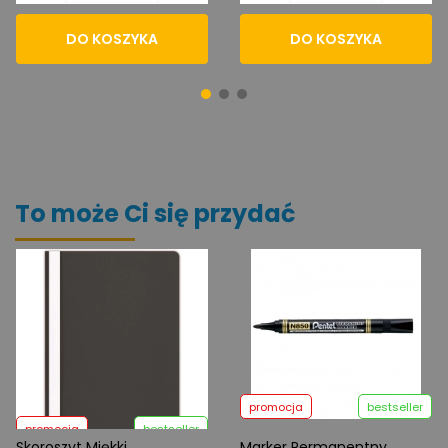
DO KOSZYKA
DO KOSZYKA
To może Ci się przydać
promocja
bestseller
promocja
bestseller
Skoroszyt Miękki
Marker Permanentny