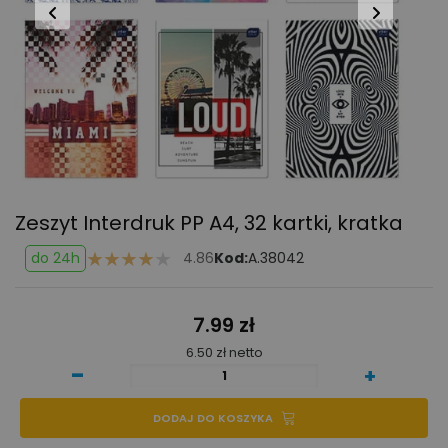
Zeszyt Interdruk PP
A4, 32 kartki, kratka
do 24h
4.86
Kod:
A.38042
7.99 zł
6.50 zł netto
-
+
DODAJ DO KOSZYKA