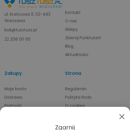
Kontakt
ul. Krańcowa 11, 02-493
Warszawa
O nas
Sklepy
bok@tusztusz.pl
Zbieraj Punktusze!
22 208 00 00
Blog
Aktualności
Zakupy
Strona
Moje konto
Regulamin
Dostawa
Polityka Rodo
Płatność
O cookies
Odbiory osobiste
Indeks producentów
Zwroty i reklamacje
Zgarnij