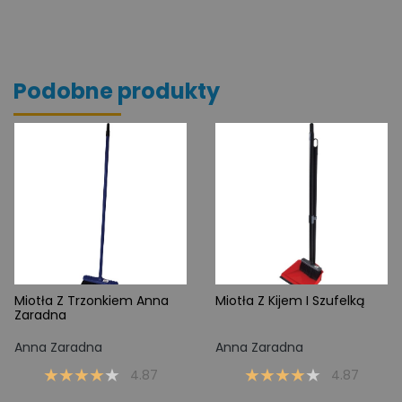
Podobne produkty
Miotła Z Trzonkiem Anna
Miotła Z Kijem I Szufelką
Zaradna
Anna Zaradna
Anna Zaradna
4.87
4.87