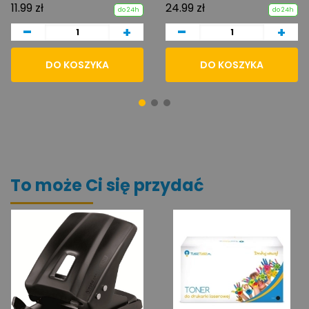
11.99 zł
24.99 zł
do 24h
do 24h
-
-
+
+
DO KOSZYKA
DO KOSZYKA
To może Ci się przydać