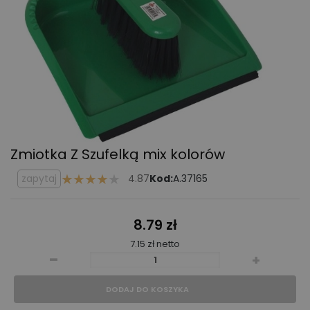
Zmiotka Z Szufelką mix kolorów
zapytaj
4.87
Kod:
A.37165
8.79 zł
7.15 zł netto
-
+
DODAJ DO KOSZYKA