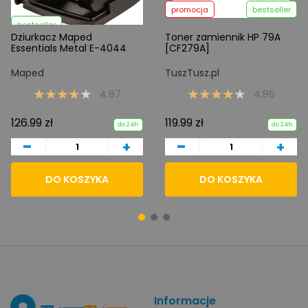
promocja
bestseller
bestseller
Dziurkacz Maped
Toner zamiennik HP 79A
Essentials Metal E-4044
[CF279A]
Maped
TuszTusz.pl
4.87
4.86
126.99 zł
119.99 zł
do 24h
do 24h
-
-
+
+
DO KOSZYKA
DO KOSZYKA
Informacje