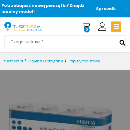
Potrzebujesz nowej pieczątki? Znajdź
Sprawdź..
idealny model!
0
tusztusz.pl
Higiena i sprzątanie
Papiery toaletowe