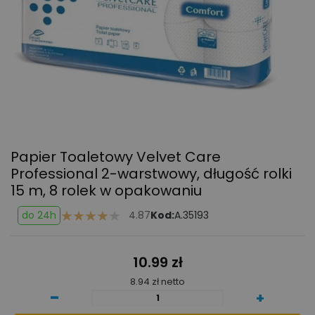
Papier Toaletowy Velvet Care
Professional
2-warstwowy, długość rolki
15 m, 8 rolek w opakowaniu
do 24h
4.87
Kod:
A.35193
10.99 zł
8.94 zł netto
-
+