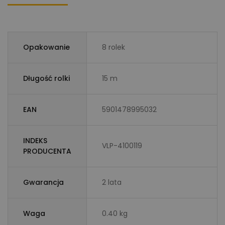
Opakowanie
8 rolek
Długość rolki
15 m
EAN
5901478995032
INDEKS
VLP-4100119
PRODUCENTA
Gwarancja
2 lata
Waga
0.40 kg