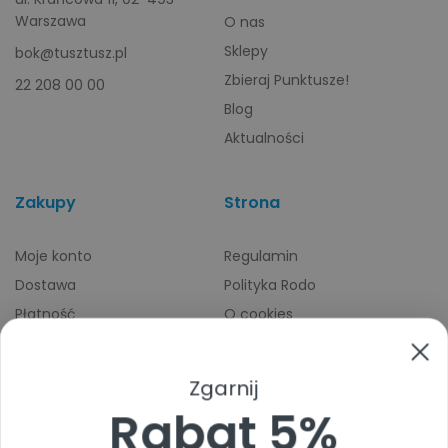
Warszawa
O nas
Sklepy
bok@tusztusz.pl
Zbieraj Punktusze!
22 208 00 00
Blog
Aktualności
Zakupy
Strona
Moje konto
Regulamin
Dostawa
Polityka Rodo
Płatność
O cookies
Odbiory osobiste
Indeks producentów
Zwroty i reklamacje
Zgarnij
Pomoc
Rabat 5%