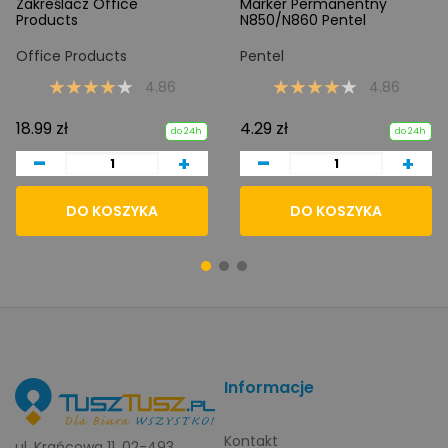
Zakreślacz Office
Marker Permanentny
Products
N850/N860 Pentel
Office Products
Pentel
4.86
4.86
18.99 zł
4.29 zł
do 24h
do 24h
-
-
+
+
DO KOSZYKA
DO KOSZYKA
Informacje
Kontakt
ul. Krańcowa 11, 02-493