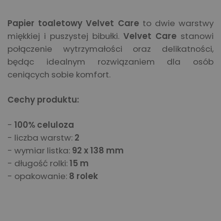
Papier toaletowy Velvet Care
to dwie warstwy
miękkiej i puszystej bibułki.
Velvet Care
stanowi
połączenie wytrzymałości oraz delikatności,
będąc idealnym rozwiązaniem dla osób
ceniących sobie komfort.
Cechy produktu:
-
100% celuloza
- liczba warstw:
2
- wymiar listka:
92 x 138 mm
- długość rolki:
15 m
- opakowanie:
8 rolek