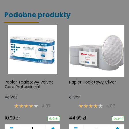
Podobne produkty
Papier Toaletowy Velvet
Papier Toaletowy Cliver
Care Professional
Velvet
cliver
4.87
4.87
10.99 zł
44.99 zł
do 24h
do 24h
-
-
+
+