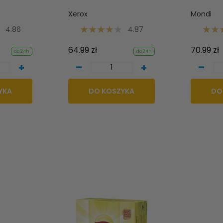
Xerox
Mondi
4.86
4.87
64.99 zł
70.99 zł
do 24h
do 24h
-
-
+
+
YKA
DO KOSZYKA
DO