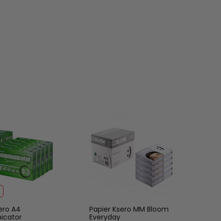
ero A4
Papier Ksero MM Bloom
cator
Everyday