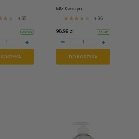
MM Kwidzyn
4.85
4.86
98.99 zł
do 24h
do 24h
-
+
+
 KOSZYKA
DO KOSZYKA