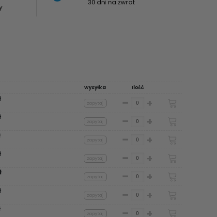
30 dni na zwrot
y
wysyłka
Ilość
ł
-
+
zapytaj
ł
-
+
zapytaj
ł
-
+
zapytaj
ł
-
+
zapytaj
ł
ł
-
+
zapytaj
ł
ł
-
+
zapytaj
ł
-
+
zapytaj