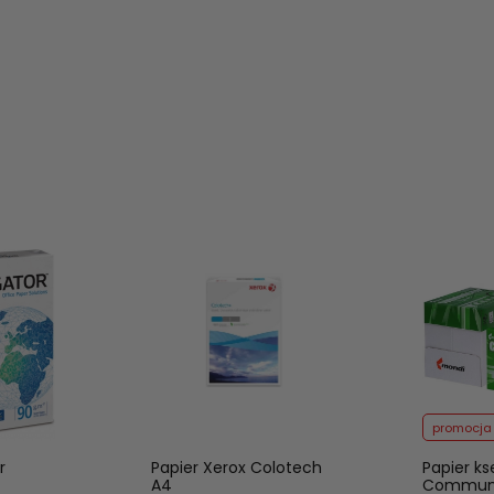
promocja
r
Papier Xerox Colotech
Papier ks
A4
Communi