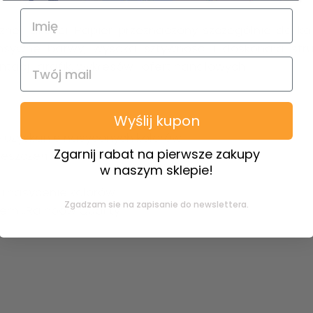
cznej jakości. Papier przeznaczony szczególnie do k
nsywne barwy, wysoka sztywność i doskonała stru
acji, grafik, wykresów i ofert handlowych.
Wyślij kupon
 uzyskanie nasyconych kolorów.
Zgarnij rabat na pierwsze zakupy
leszczeń papieru w drukarce
w naszym sklepie!
 i nasycenie kolorów
Zgadzam sie na zapisanie do newslettera.
em „Rainbow Quality”.