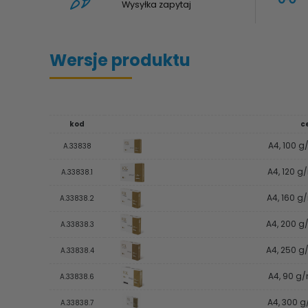
Wysyłka zapytaj
Wersje produktu
kod
c
A4, 100 g
A.33838
A4, 120 g
A.33838.1
A4, 160 g/
A.33838.2
A4, 200 g/
A.33838.3
A4, 250 g/
A.33838.4
A4, 90 g/
A.33838.6
A4, 300 g
A.33838.7