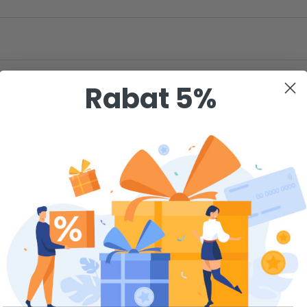
Rabat 5%
Magazyn centralny
Sklep Warszawa - Ursyn
Na zamówienie
Na zamówienie