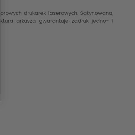
olorowych drukarek laserowych. Satynowana,
ktura arkusza gwarantuje zadruk jedno- i