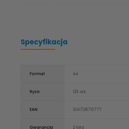
Specyfikacja
Format
A4
Ryza
125 ark.
EAN
3141728713777
Gwarancja
2 lata