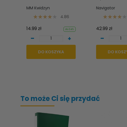
MM Kwidzyn
Navigator
4.86
14.99 zł
42.99 zł
do 24h
-
-
+
DO KOSZYKA
DO KOSZ
To może Ci się przydać