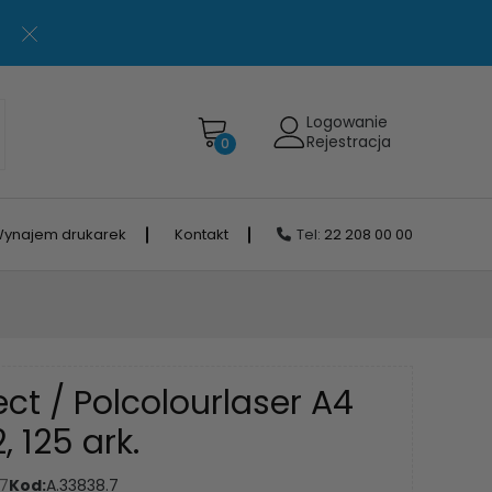
Logowanie
Rejestracja
0
ynajem drukarek
Kontakt
Tel:
22 208 00 00
ect / Polcolourlaser A4
 125 ark.
87
Kod:
A.33838.7