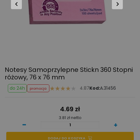
Notesy Samoprzylepne Stickn 360 Stopni
różowy, 76 x 76 mm
do 24h
4.87
Kod:
A.31456
promocja
4.69 zł
3.81 zł netto
-
+
DODAJ DO KOSZYKA