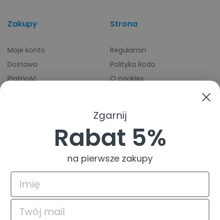
Zakupy
Strona
Moje konto
Regulamin
Dostawa
Polityka Rodo
Płatność
O cookies
Odbiory osobiste
Indeks producentów
Zwroty i reklamacje
Zgarnij
Pomoc
Rabat 5%
na pierwsze zakupy
4.9
Na podstawie
835
opinii
z całego okresu
© 2026 TuszTusz.pl - Warszawa