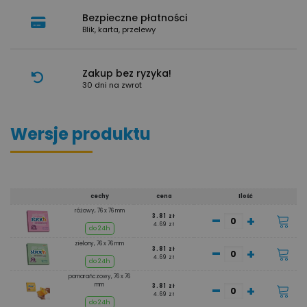
Bezpieczne płatności
Blik, karta, przelewy
Zakup bez ryzyka!
30 dni na zwrot
Wersje produktu
cechy
cena
Ilość
różowy, 76 x 76 mm
-
+
3.81 zł
4.69 zł
do 24h
zielony, 76 x 76 mm
-
+
3.81 zł
4.69 zł
do 24h
pomarańczowy, 76 x 76
-
mm
+
3.81 zł
4.69 zł
do 24h