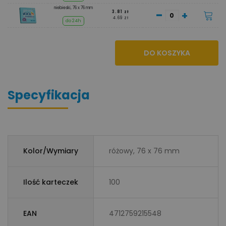
niebieski, 76 x 76 mm
-
+
3.81 zł
4.69 zł
do 24h
DO KOSZYKA
Specyfikacja
Kolor/Wymiary
różowy, 76 x 76 mm
Ilość karteczek
100
EAN
4712759215548