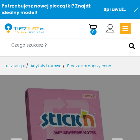
Potrzebujesz nowej pieczątki? Znajdź
Sprawdź..
idealny model!
0
tusztusz.pl
Artykuły biurowe
Bloczki samoprzylepne