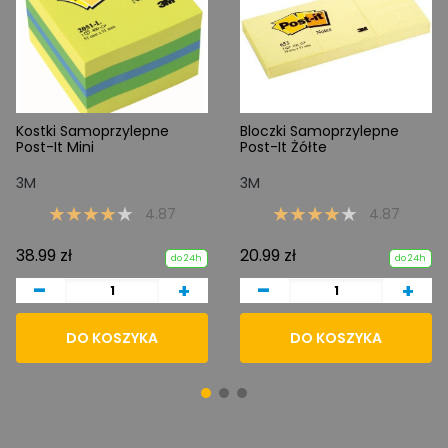
Kostki Samoprzylepne
Bloczki Samoprzylepne
Post-It Mini
Post-It Żółte
3M
3M
4.87
4.87
38.99 zł
20.99 zł
do 24h
do 24h
-
-
+
+
DO KOSZYKA
DO KOSZYKA