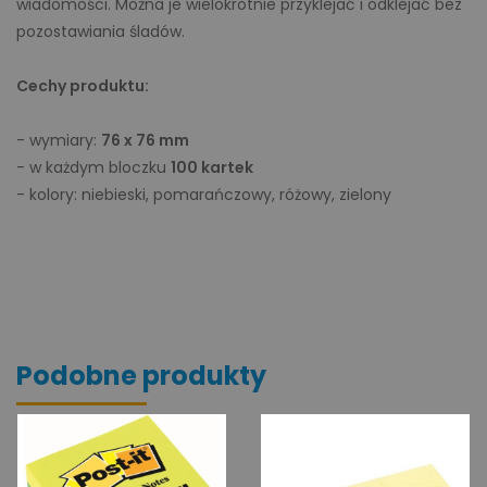
wiadomości. Można je wielokrotnie przyklejać i odklejać bez
pozostawiania śladów.
Cechy produktu:
- wymiary:
76 x 76 mm
- w każdym bloczku
100 kartek
- kolory: niebieski, pomarańczowy, różowy, zielony
Podobne produkty