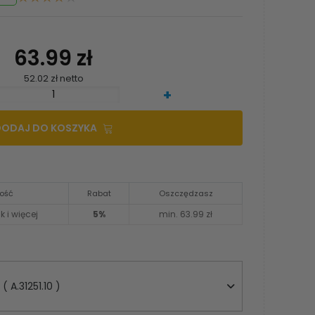
63.99 zł
52.02 zł netto
+
DODAJ DO KOSZYKA
lość
Rabat
Oszczędzasz
k i więcej
5%
min. 63.99 zł
 A.31251.10 )