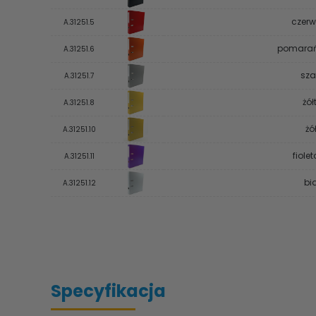
czerw
A.31251.5
pomarań
A.31251.6
sza
A.31251.7
żół
A.31251.8
żó
A.31251.10
fiole
A.31251.11
bi
A.31251.12
Specyfikacja