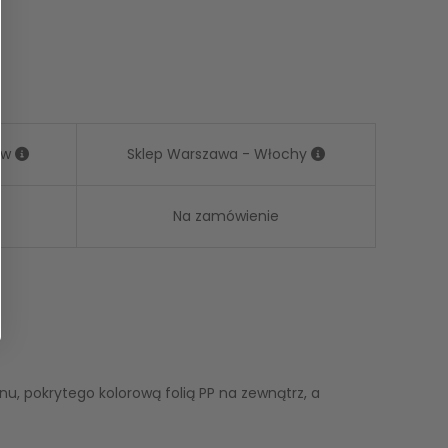
ów
Sklep Warszawa - Włochy
Na zamówienie
, pokrytego kolorową folią PP na zewnątrz, a