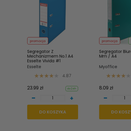
promocja
promocja
Segregator Z
Segregator Biu
Mechanizmem No.1 A4
Mm / A4
Esselte Vivida #1
Esselte
Myoffice
4.87
23.99 zł
8.09 zł
do 24h
-
-
+
DO KOSZYKA
DO KOSZ