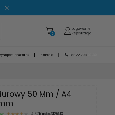
Logowanie
Rejestracja
0
ynajem drukarek
Kontakt
Tel:
22 208 00 00
Biurowy 50 Mm / A4
0 mm
4.87
Kod:
A.31251.10
ler