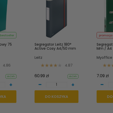
bestseller
promocja
rowy 75
Segregator Leitz 180°
Segregat
Active Cosy A4/50 mm
Mm / A4
Leitz
Myoffice
4.86
4.87
60.99 zł
7.09 zł
do 24h
do 24h
-
-
+
+
YKA
DO KOSZYKA
DO