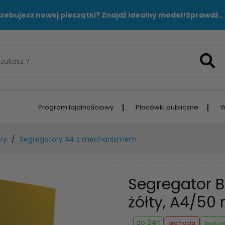
zebujesz nowej pieczątki? Znajdź idealny model!
Sprawdź..
Program lojalnościowy
Placówki publiczne
W
ry
Segregatory A4 z mechanizmem
Segregator 
żółty, A4/5
do 24h
promocja
bestsel