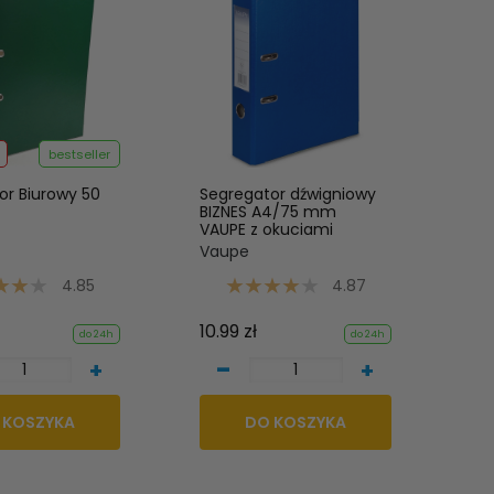
bestseller
or Biurowy 50
Segregator dźwigniowy
BIZNES A4/75 mm
VAUPE z okuciami
Vaupe
4.85
4.87
10.99 zł
do 24h
do 24h
-
+
+
 KOSZYKA
DO KOSZYKA