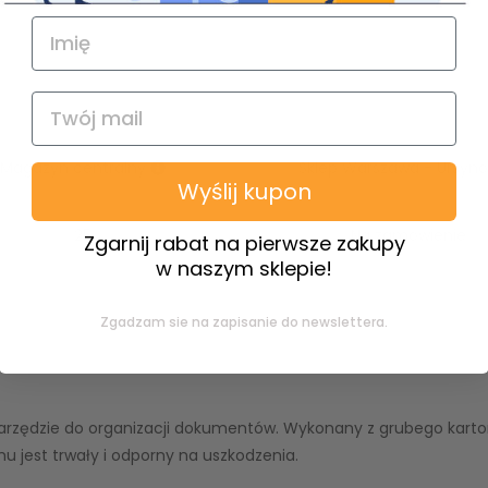
Magazyn centralny
Sklep Warszawa - Ursyn
Wyślij kupon
25
Na zamówienie
Zgarnij rabat na pierwsze zakupy
w naszym sklepie!
Zgadzam sie na zapisanie do newslettera.
arzędzie do organizacji dokumentów. Wykonany z grubego kartonu
 jest trwały i odporny na uszkodzenia.