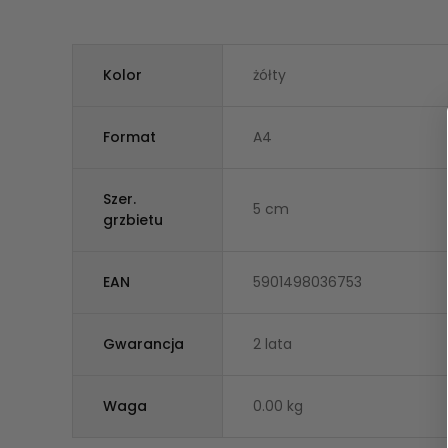
Kolor
żółty
Format
A4
Szer.
5 cm
grzbietu
EAN
5901498036753
Gwarancja
2 lata
Waga
0.00 kg