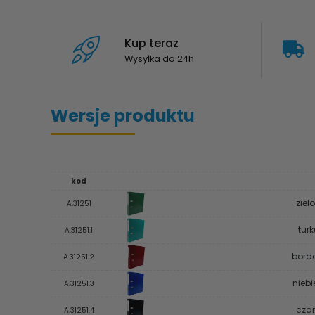
Kup teraz
Wysyłka do 24h
Wersje produktu
kod
ziel
A.31251
tur
A.31251.1
bord
A.31251.2
niebi
A.31251.3
czar
A.31251.4