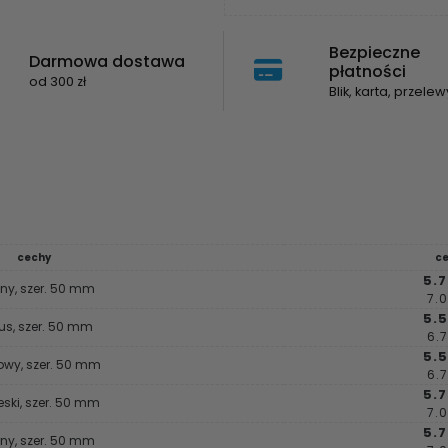
Bezpieczne
Darmowa dostawa
płatności
od 300 zł
Blik, karta, przelew
cechy
c
5.7
ony, szer. 50 mm
7.0
5.5
kus, szer. 50 mm
6.7
5.5
owy, szer. 50 mm
6.7
5.7
eski, szer. 50 mm
7.0
5.7
ny, szer. 50 mm