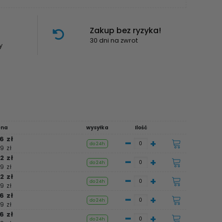
Zakup bez ryzyka!
30 dni na zwrot
y
ena
wysyłka
Ilość
6 zł
-
+
do 24h
9 zł
2 zł
-
+
do 24h
9 zł
2 zł
-
+
do 24h
9 zł
6 zł
-
+
do 24h
9 zł
6 zł
-
+
do 24h