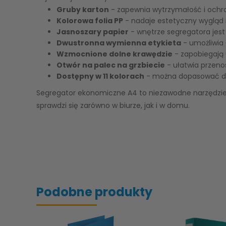
Gruby karton
- zapewnia wytrzymałość i och
Kolorowa folia PP
- nadaje estetyczny wygląd 
Jasnoszary papier
- wnętrze segregatora jest 
Dwustronna wymienna etykieta
- umożliwia
Wzmocnione dolne krawędzie
- zapobiegają 
Otwór na palec na grzbiecie
- ułatwia przeno
Dostępny w 11 kolorach
- można dopasować do 
Segregator ekonomiczne A4 to niezawodne narzędzie d
sprawdzi się zarówno w biurze, jak i w domu.
Podobne produkty