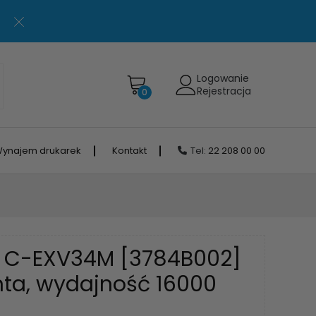
Logowanie
Rejestracja
0
ynajem drukarek
Kontakt
Tel:
22 208 00 00
 C-EXV34M [3784B002]
ta, wydajność 16000