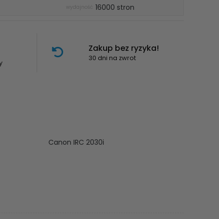
16000 stron
wydajność
Zakup bez ryzyka!
30 dni na zwrot
y
Canon IRC 2030i