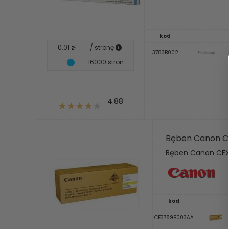
kod
0.01 zł
/ stronę
3783B002
16000 stron
4.88
Bęben Canon C
Bęben Canon CEXV
kod
CF3789B003AA