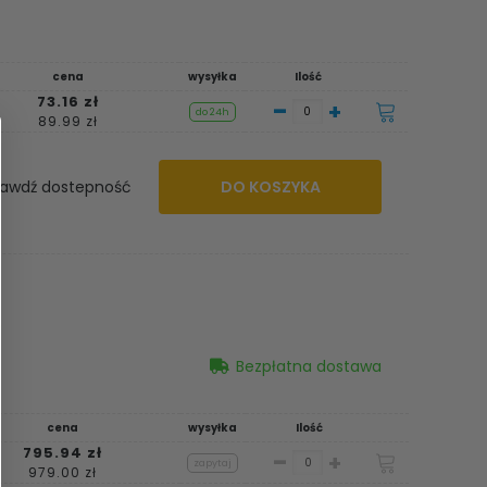
cena
wysyłka
Ilość
73.16 zł
-
+
do 24h
89.99 zł
awdź dostepność
DO KOSZYKA
Bezpłatna dostawa
cena
wysyłka
Ilość
795.94 zł
-
+
zapytaj
979.00 zł