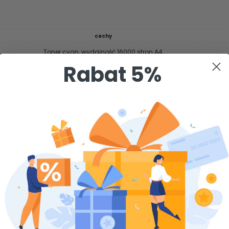
cechy
Toner cyan, wydajność 16000 stron A4
Rabat 5%
Spr
EXV34 Y [CF3789B003AA]
34 Y. Bęben yellow, wydajność 43000 stron A4
czytaj więcej
cechy
Bęben yellow, wydajność 43000 stron A4