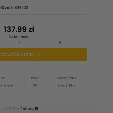
8
Kod:
3784B002
137.99 zł
112.19 zł netto
+
DODAJ DO KOSZYKA
Ilość
Rabat
Oszczędzasz
ki i więcej
3%
min. 8.28 zł
0.01 zł / stronę
koszt