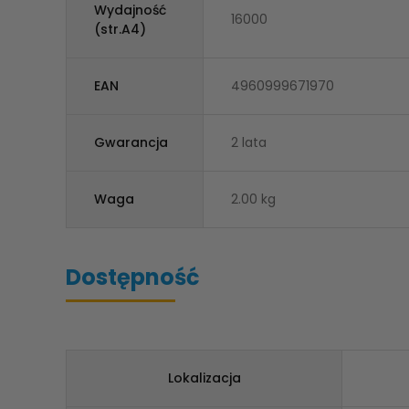
Wydajność
16000
(str.A4)
EAN
4960999671970
Gwarancja
2 lata
Waga
2.00 kg
Dostępność
Lokalizacja