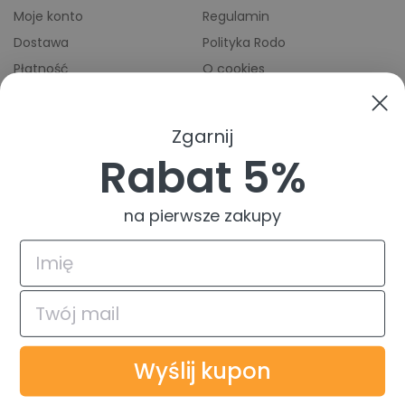
Moje konto
Regulamin
Dostawa
Polityka Rodo
Płatność
O cookies
Odbiory osobiste
Indeks producentów
Zwroty i reklamacje
Zgarnij
Pomoc
Rabat 5%
na pierwsze zakupy
4.9
Na podstawie
835
opinii
z całego okresu
© 2026 TuszTusz.pl - Warszawa
Bezpieczeństwo danych dzięki
Wyślij kupon