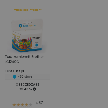
Najczęściej wybierany
Tusz zamiennik Brother
LC1240C
TuszTusz.pl
450 stron
OSZCZĘDZASZ
79.43 %
4.87