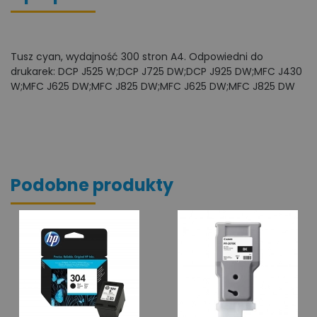
Tusz cyan, wydajność 300 stron A4. Odpowiedni do
drukarek: DCP J525 W;DCP J725 DW;DCP J925 DW;MFC J430
W;MFC J625 DW;MFC J825 DW;MFC J625 DW;MFC J825 DW
Podobne produkty