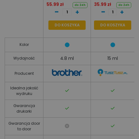
55.99 zł
35.99 zł
cyan, wydajność
LC1240C
do 24h
do 24h
-
-
+
+
300 stron A4, 4,8
ml
DO KOSZYKA
DO KOSZYKA
Kolor
4.8 ml
15 ml
Wydajność
Producent
Idealna jakość
wydruku
Gwarancja
drukarki
Gwarancja door
to door