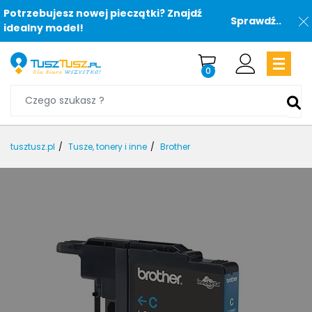
Potrzebujesz nowej pieczątki? Znajdź
Sprawdź..
idealny model!
0
tusztusz.pl
Tusze, tonery i inne
Brother