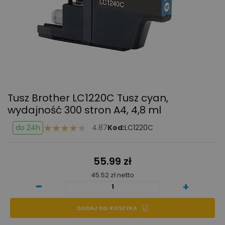
Tusz Brother LC1220C Tusz cyan,
wydajność 300 stron A4, 4,8 ml
do 24h
4.87
Kod:
LC1220C
55.99 zł
45.52 zł netto
-
+
DODAJ DO KOSZYKA