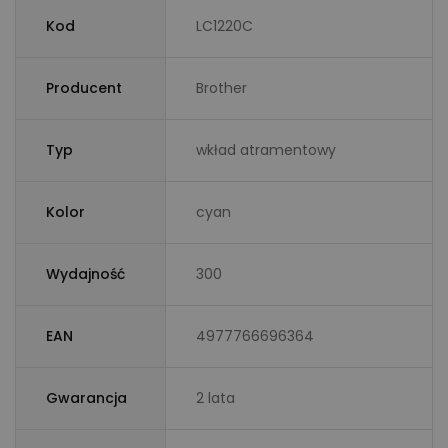
Kod
LC1220C
Producent
Brother
Typ
wkład atramentowy
Kolor
cyan
Wydajność
300
EAN
4977766696364
Gwarancja
2 lata