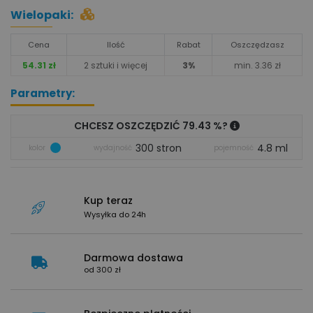
Wielopaki:
Cena
Ilość
Rabat
Oszczędzasz
54.31 zł
2 sztuki i więcej
3%
min. 3.36 zł
Parametry:
CHCESZ OSZCZĘDZIĆ 79.43 %?
300 stron
4.8 ml
kolor
wydajność
pojemność
Kup teraz
Wysyłka do 24h
Darmowa dostawa
od 300 zł