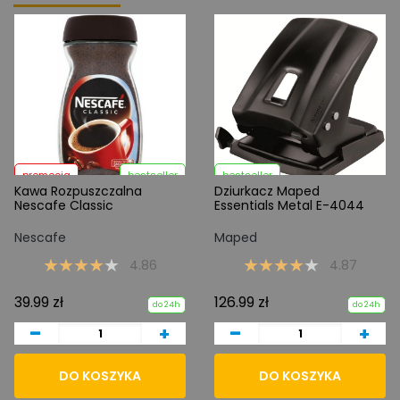
promocja
bestseller
bestseller
Kawa Rozpuszczalna
Dziurkacz Maped
Nescafe Classic
Essentials Metal E-4044
Nescafe
Maped
4.86
4.87
39.99 zł
126.99 zł
do 24h
do 24h
-
-
+
+
DO KOSZYKA
DO KOSZYKA