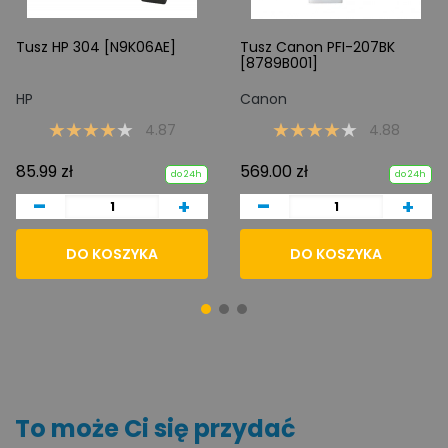
Tusz HP 304 [N9K06AE]
Tusz Canon PFI-207BK
[8789B001]
HP
Canon
4.87
4.88
85.99 zł
569.00 zł
do 24h
do 24h
-
-
+
+
DO KOSZYKA
DO KOSZYKA
To może Ci się przydać