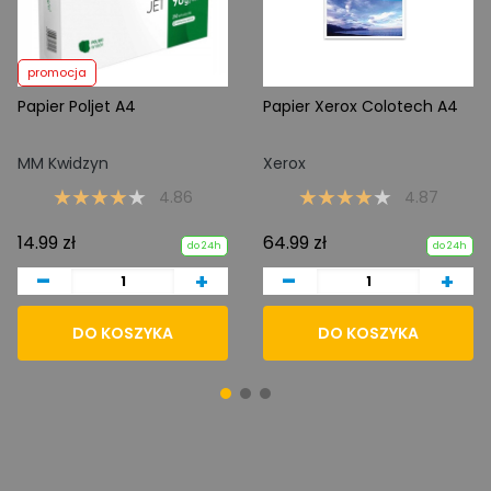
promocja
Papier Poljet A4
Papier Xerox Colotech A4
MM Kwidzyn
Xerox
4.86
4.87
14.99 zł
64.99 zł
do 24h
do 24h
-
-
+
+
DO KOSZYKA
DO KOSZYKA