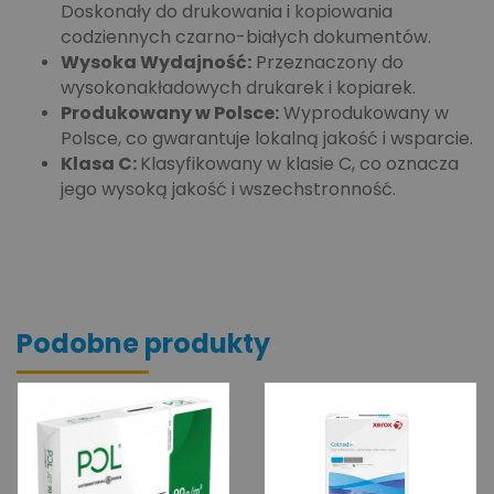
Doskonały do drukowania i kopiowania
codziennych czarno-białych dokumentów.
Wysoka Wydajność:
Przeznaczony do
wysokonakładowych drukarek i kopiarek.
Produkowany w Polsce:
Wyprodukowany w
Polsce, co gwarantuje lokalną jakość i wsparcie.
Klasa C:
Klasyfikowany w klasie C, co oznacza
jego wysoką jakość i wszechstronność.
Podobne produkty