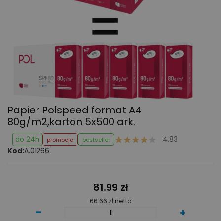
Papier Polspeed format A4
80g/m2,karton 5x500 ark.
do 24h
4.83
promocja
bestseller
Kod:
A.01266
81.99 zł
66.66 zł netto
-
+