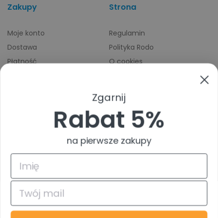
Zakupy
Strona
Moje konto
Regulamin
Dostawa
Polityka Rodo
Płatność
O cookies
Odbiory osobiste
Indeks producentów
Zwroty i reklamacje
Zgarnij
Pomoc
Rabat 5%
na pierwsze zakupy
4.9
Na podstawie
835
opinii
z całego okresu
© 2026 TuszTusz.pl - Warszawa
Bezpieczeństwo danych dzięki