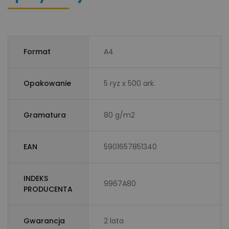
Format
A4
Opakowanie
5 ryz x 500 ark.
Gramatura
80 g/m2
EAN
5901657851340
INDEKS
9967A80
PRODUCENTA
Gwarancja
2 lata