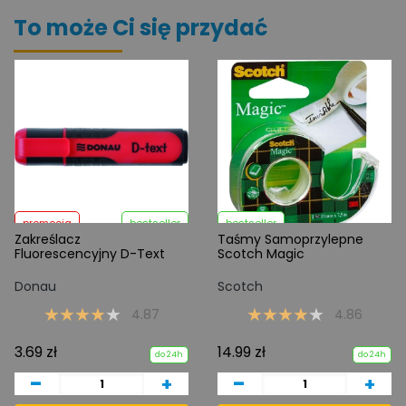
To może Ci się przydać
promocja
bestseller
bestseller
Zakreślacz
Taśmy Samoprzylepne
Fluorescencyjny D-Text
Scotch Magic
Donau
Scotch
4.87
4.86
3.69 zł
14.99 zł
do 24h
do 24h
-
-
+
+