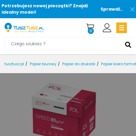
Potrzebujesz nowej pieczątki? Znajdź
Sprawdź..
idealny model!
0
tusztusz.pl
Papier biurowy
Papier do drukarki
Papier ksero forma