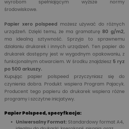
wyrobom spełniającym wyższe normy
środowiskowe.
Papier xero polspeed
możesz używać do różnych
urządzeń. Dzięki temu, że ma gramaturę
80 g/m2,
ma idealną sztywność. Sprzyja to sprawnemu
działaniu drukarek i innych urządzeń. Ten papier do
drukarek dostępny jest w wygodnym opakowaniu, z
funkcjonalnym otwarciem. W środku znajdziesz
5 ryz
po 500 arkuszy.
Kupując papier polspeed przyczyniasz się do
czynienia dobra. Produkt wspiera Program Pajacyk.
Producent tego papieru do drukarek wspiera różne
programy i szczytne inicjatywy.
Papier Polspeed, specyfkacja:
Uniwersalny Format:
Standardowy format A4,
idealny do drukarki, kserokopii, pisania, oraz