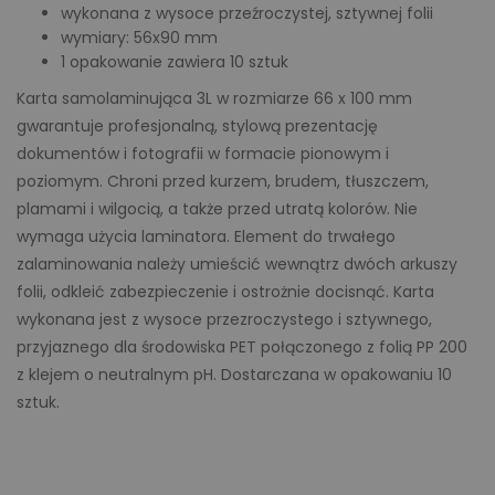
wykonana z wysoce przeźroczystej, sztywnej folii
wymiary: 56x90 mm
1 opakowanie zawiera 10 sztuk
Karta samolaminująca 3L w rozmiarze 66 x 100 mm
gwarantuje profesjonalną, stylową prezentację
dokumentów i fotografii w formacie pionowym i
poziomym. Chroni przed kurzem, brudem, tłuszczem,
plamami i wilgocią, a także przed utratą kolorów. Nie
wymaga użycia laminatora. Element do trwałego
zalaminowania należy umieścić wewnątrz dwóch arkuszy
folii, odkleić zabezpieczenie i ostrożnie docisnąć. Karta
wykonana jest z wysoce przezroczystego i sztywnego,
przyjaznego dla środowiska PET połączonego z folią PP 200
z klejem o neutralnym pH. Dostarczana w opakowaniu 10
sztuk.