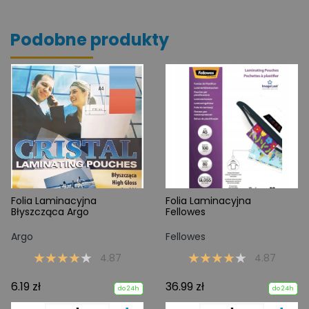
Podobne produkty
Folia Laminacyjna
Folia Laminacyjna
Błyszcząca Argo
Fellowes
Argo
Fellowes
4.87
4.87
6.19 zł
36.99 zł
do 24h
do 24h