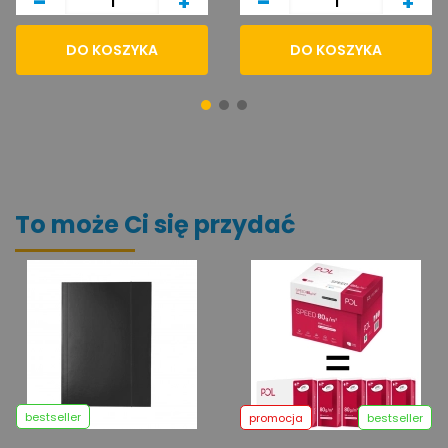
-
-
+
+
DO KOSZYKA
DO KOSZYKA
To może Ci się przydać
bestseller
promocja
bestseller