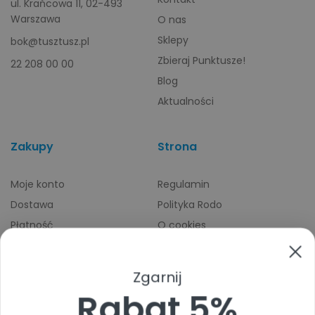
ul. Krańcowa 11, 02-493
Warszawa
O nas
Sklepy
bok@tusztusz.pl
Zbieraj Punktusze!
22 208 00 00
Blog
Aktualności
Zakupy
Strona
Moje konto
Regulamin
Dostawa
Polityka Rodo
Płatność
O cookies
Odbiory osobiste
Indeks producentów
Zwroty i reklamacje
Zgarnij
Pomoc
Rabat 5%