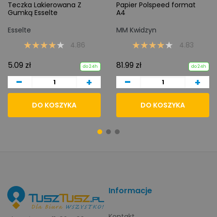
Teczka Lakierowana Z
Papier Polspeed format
Gumką Esselte
A4
Esselte
MM Kwidzyn
4.86
4.83
5.09 zł
81.99 zł
do 24h
do 24h
-
-
+
+
DO KOSZYKA
DO KOSZYKA
Informacje
Kontakt