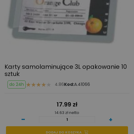
Karty samolaminujące 3L
opakowanie 10
sztuk
do 24h
4.86
Kod:
A.41066
17.99 zł
14.63 zł netto
-
+
DODAJ DO KOSZYKA