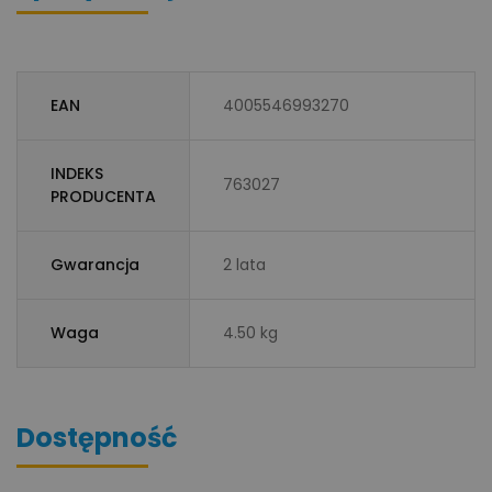
EAN
4005546993270
INDEKS
763027
PRODUCENTA
Gwarancja
2 lata
Waga
4.50 kg
Dostępność