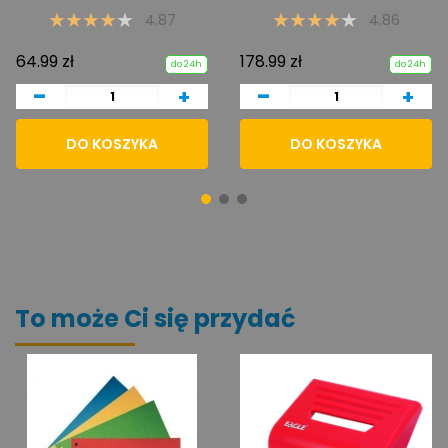
4.87
4.86
64.99 zł
178.99 zł
do 24h
do 24h
-
-
+
+
DO KOSZYKA
DO KOSZYKA
To może Ci się przydać