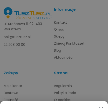
Informacje
Kontakt
ul. Krańcowa 11, 02-493
Warszawa
O nas
Sklepy
bok@tusztusz.pl
Zbieraj Punktusze!
22 208 00 00
Blog
Aktualności
Zakupy
Strona
Moje konto
Regulamin
Dostawa
Polityka Rodo
Płatność
O cookies
Odbiory osobiste
Indeks producentów