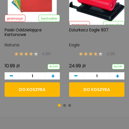
promocja
bestseller
promocja
bestseller
Paski Oddzielające
Dziurkacz Eagle 837
Kartonowe
Natuna
Eagle
4.86
4.85
10.99 zł
24.99 zł
do 24h
do 24h
-
-
+
+
DO KOSZYKA
DO KOSZYKA