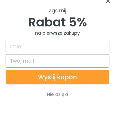
Zwroty i reklamacje
Zgarnij
Pomoc
Rabat 5%
na pierwsze zakupy
4.9
Na podstawie
835
opinii
z całego okresu
© 2026 TuszTusz.pl - Warszawa
Bezpieczeństwo danych dzięki
Wyślij kupon
Płatności obsługiwane przez
Nie dzięki