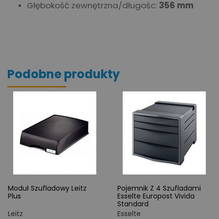
Głębokość zewnętrzna/długośc:
356 mm
Podobne produkty
Moduł Szufladowy Leitz
Pojemnik Z 4 Szufladami
Plus
Esselte Europost Vivida
Standard
Leitz
Esselte