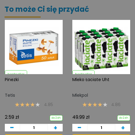
To może Ci się przydać
bestseller
bestseller
Pinezki
Mleko Łaciate Uht
Tetis
Mlekpol
4.85
4.86
2.59 zł
49.99 zł
do 24h
do 24h
-
-
+
+