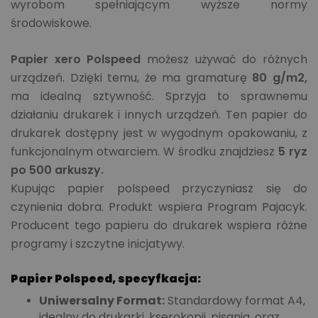
wyrobom spełniającym wyższe normy
środowiskowe.
Papier xero Polspeed
możesz używać do różnych
urządzeń. Dzięki temu, że ma gramaturę
80 g/m2,
ma idealną sztywność. Sprzyja to sprawnemu
działaniu drukarek i innych urządzeń. Ten papier do
drukarek dostępny jest w wygodnym opakowaniu, z
funkcjonalnym otwarciem. W środku znajdziesz
5 ryz
po 500 arkuszy.
Kupując papier polspeed przyczyniasz się do
czynienia dobra. Produkt wspiera Program Pajacyk.
Producent tego papieru do drukarek wspiera różne
programy i szczytne inicjatywy.
Papier Polspeed, specyfkacja:
Uniwersalny Format:
Standardowy format A4,
idealny do drukarki, kserokopii, pisania, oraz