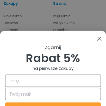
Zakupy
Strona
Moje konto
Regulamin
Dostawa
Polityka Rodo
Płatność
O cookies
Odbiory osobiste
Indeks producentów
Zwroty i reklamacje
Zgarnij
Pomoc
Rabat 5%
na pierwsze zakupy
4.9
Na podstawie
835
opinii
z całego okresu
© 2026 TuszTusz.pl - Warszawa
Bezpieczeństwo danych dzięki