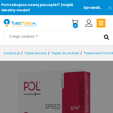
Potrzebujesz nowej pieczątki? Znajdź
Sprawdź..
idealny model!
0
tusztusz.pl
Papier biurowy
Papier do drukarki
Papier ksero forma