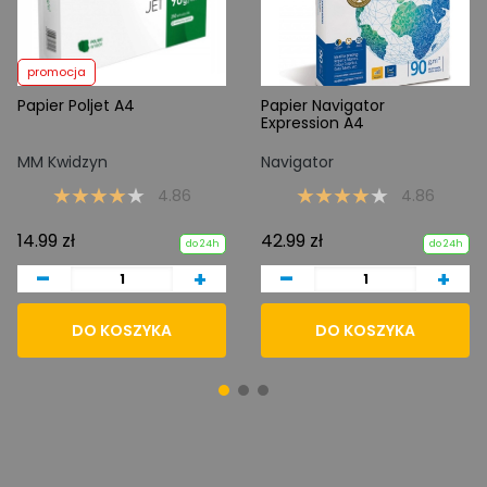
promocja
Papier Poljet A4
Papier Navigator
Expression A4
MM Kwidzyn
Navigator
4.86
4.86
14.99 zł
42.99 zł
do 24h
do 24h
-
-
+
+
DO KOSZYKA
DO KOSZYKA