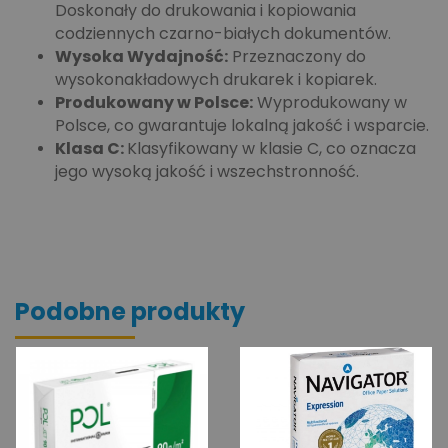
Doskonały do drukowania i kopiowania
codziennych czarno-białych dokumentów.
Wysoka Wydajność:
Przeznaczony do
wysokonakładowych drukarek i kopiarek.
Produkowany w Polsce:
Wyprodukowany w
Polsce, co gwarantuje lokalną jakość i wsparcie.
Klasa C:
Klasyfikowany w klasie C, co oznacza
jego wysoką jakość i wszechstronność.
Podobne produkty