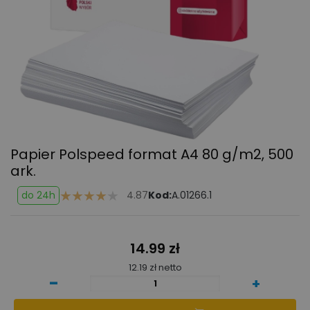
Papier Polspeed format A4 80 g/m2, 500
ark.
do 24h
4.87
Kod:
A.01266.1
14.99 zł
12.19 zł netto
-
+