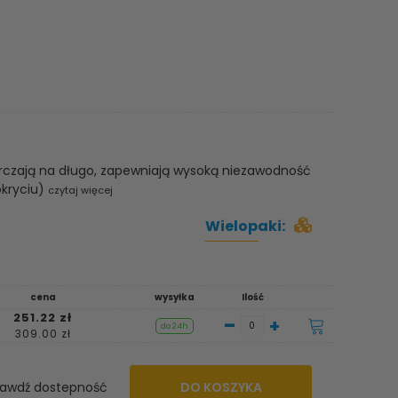
rczają na długo, zapewniają wysoką niezawodność
okryciu)
czytaj więcej
Wielopaki:
cena
wysyłka
Ilość
251.22 zł
-
+
do 24h
309.00 zł
awdź dostepność
DO KOSZYKA