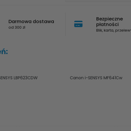
Bezpieczne
Darmowa dostawa
płatności
od 300 zł
Blik, karta, przelew
eń:
SENSYS LBP623CDW
Canon i-SENSYS MF641Cw