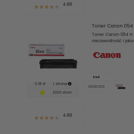
4.88
Toner Canon 054
Toner Canon 054 H 
niezawodność i jako
kod
0.18 zł
/ stronę
3025C002
2300 stron
4.88