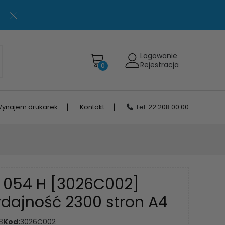
Logowanie
Rejestracja
0
ynajem drukarek
Kontakt
Tel:
22 208 00 00
 054 H [3026C002]
dajność 2300 stron A4
8
Kod:
3026C002