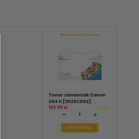
Najczęściej wybierany
Toner zamiennik Canon
054 H [3026C002]
169.99 zł
do 48h
-
+
DO KOSZYKA