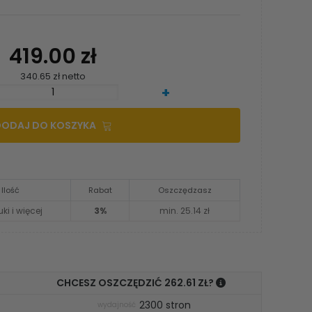
419.00 zł
340.65 zł netto
+
DODAJ DO KOSZYKA
Ilość
Rabat
Oszczędzasz
uki i więcej
3%
min. 25.14 zł
CHCESZ OSZCZĘDZIĆ 262.61 ZŁ?
2300 stron
wydajność