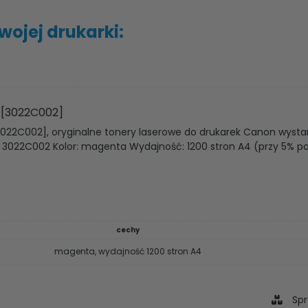
ojej drukarki:
 [3022C002]
022C002], oryginalne tonery laserowe do drukarek Canon wysta
d: 3022C002 Kolor: magenta Wydajność: 1200 stron A4 (przy 5% p
cechy
magenta, wydajność 1200 stron A4
Spr