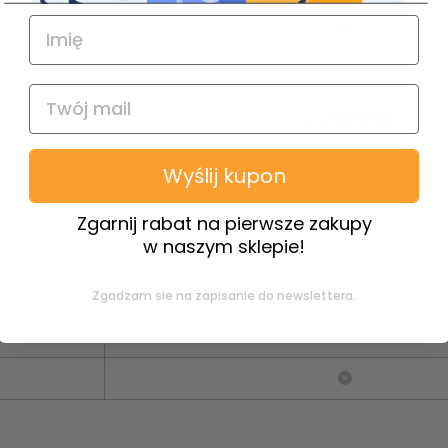
2300 stron
0.18 zł
Wyślij kupon
Zgarnij rabat na pierwsze zakupy
w naszym sklepie!
Zgadzam sie na zapisanie do newslettera.