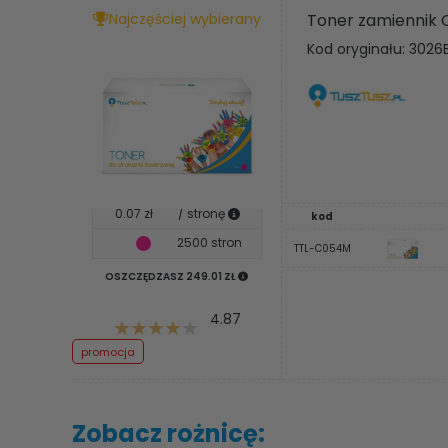
Najczęściej wybierany
Toner zamiennik 
Kod oryginału: 3026
0.07 zł
/ stronę
kod
2500 stron
TTL-C054M
OSZCZĘDZASZ 249.01 ZŁ
4.87
promocja
Zobacz rożnicę: