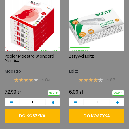
promocja
bestseller
bestseller
Papier Maestro Standard
Zszywki Leitz
Plus A4
Maestro
Leitz
4.84
4.87
72.99 zł
6.09 zł
do 24h
do 24h
-
-
+
+
DO KOSZYKA
DO KOSZYKA