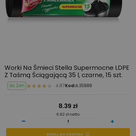
Worki Na Śmieci Stella Supermocne LDPE
Z Taśmą Ściągającą 35 l, czarne, 15 szt.
do 24h
4.87
Kod:
A.35888
8.39 zł
6.82 zł netto
-
+
DODAJ DO KOSZYKA