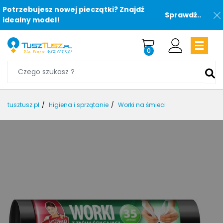
Potrzebujesz nowej pieczątki? Znajdź
Sprawdź..
idealny model!
0
tusztusz.pl
Higiena i sprzątanie
Worki na śmieci