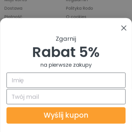
Dostawa
Polityka Rodo
Płatność
O cookies
Odbiory osobiste
Indeks producentów
Zwroty i reklamacje
Zgarnij
Pomoc
Rabat 5%
na pierwsze zakupy
4.9
Na podstawie
835
opinii
z całego okresu
© 2026 TuszTusz.pl - Warszawa
Bezpieczeństwo danych dzięki
Wyślij kupon