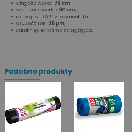
długość worka:
72 cm
,
szerokość worka:
60 cm
,
rodzaj foli: LDPE z regranulatu,
grubość folii:
25 µm
,
zamknięcie: taśma ściągająca.
Podobne produkty