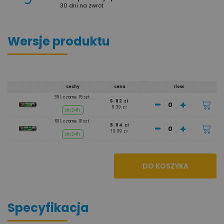
30 dni na zwrot
Wersje produktu
cechy
cena
Ilość
35 l, czarne, 15 szt.
-
+
6.82 zł
8.39 zł
do 24h
60 l, czarne, 10 szt.
-
+
8.94 zł
10.99 zł
do 24h
DO KOSZYKA
Specyfikacja