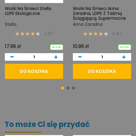
Worki Na Śmieci Stella
Worki Na Śmieci Anna
LDPE Ekologiczne
Zaradna, LDPE Z Taśmą
Ściągającą, Supermocne
Stella
Anna Zaradna
4.87
4.87
17.99 zł
10.99 zł
do 24h
do 24h
-
-
+
+
DO KOSZYKA
DO KOSZYKA
To może Ci się przydać