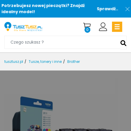
Potrzebujesz nowej pieczątki? Znajdź
Sprawdź..
idealny model!
0
tusztusz.pl
Tusze, tonery i inne
Brother