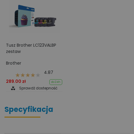
Tusz Brother LC123VALBP
zestaw
Brother
4.87
289.00 zł
do 24h
Sprawdź dostepność
Specyfikacja