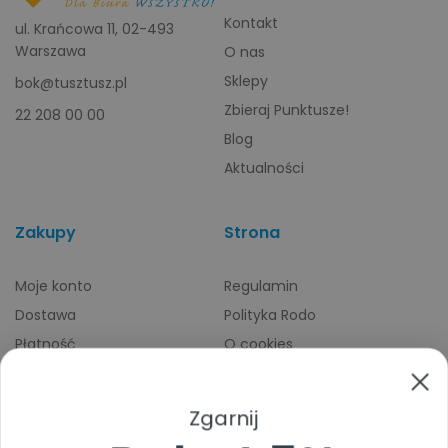
Kontakt
ul. Krańcowa 11, 02-493
Warszawa
O nas
Sklepy
bok@tusztusz.pl
Zbieraj Punktusze!
22 208 00 00
Blog
Aktualności
Zakupy
Strona
Moje konto
Regulamin
Dostawa
Polityka Rodo
Płatność
O cookies
Odbiory osobiste
Indeks producentów
Zwroty i reklamacje
Zgarnij
Pomoc