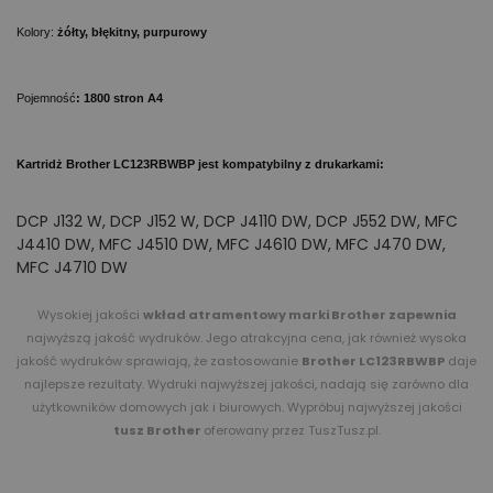
Kolory:
żółty, błękitny, purpurowy
Pojemność
:
1800 stron A4
Kartridż Brother LC123RBWBP jest kompatybilny z drukarkami:
DCP J132 W, DCP J152 W, DCP J4110 DW, DCP J552 DW, MFC
J4410 DW, MFC J4510 DW, MFC J4610 DW, MFC J470 DW,
MFC J4710 DW
Wysokiej jakości
wkład atramentowy marki Brother zapewnia
najwyższą jakość wydruków
. Jego atrakcyjna cena, jak również wysoka
jakość wydruków sprawiają, że zastosowanie
Brother LC123RBWBP
daje
najlepsze rezultaty. Wydruki najwyższej jakości, nadają się zarówno dla
użytkowników domowych jak i biurowych. Wypróbuj najwyższej jakości
tusz Brother
oferowany przez TuszTusz.pl.