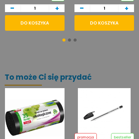
-
-
+
+
DO KOSZYKA
DO KOSZYKA
To może Ci się przydać
promocja
bestseller