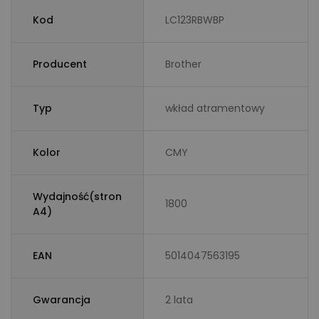
Kod
LC123RBWBP
Producent
Brother
Typ
wkład atramentowy
Kolor
CMY
Wydajność(stron
1800
A4)
EAN
5014047563195
Gwarancja
2 lata