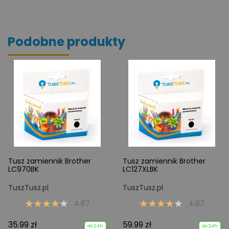
Podobne produkty
Tusz zamiennik Brother
Tusz zamiennik Brother
LC970BK
LC127XLBK
TuszTusz.pl
TuszTusz.pl
4.87
4.87
35.99 zł
59.99 zł
do 24h
do 24h