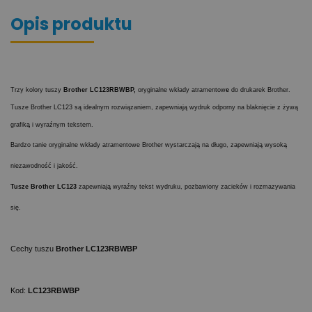
Opis produktu
Trzy kolory tuszy
Brother LC123RBWBP,
oryginalne wkłady atramentow
e
do drukarek Brother.
Tusze Brother LC123 są idealnym rozwiązaniem, zapewniają wydruk odporny na blaknięcie z żywą
grafiką i wyraźnym tekstem.
Bardzo tanie oryginalne wkłady atramentowe Brother wystarczają na długo, zapewniają wysoką
niezawodność i jakość.
Tusze Brother LC123
zapewniają wyraźny tekst wydruku, pozbawiony zacieków i rozmazywania
się.
Cechy tuszu
Brother LC123RBWBP
Kod:
LC123RBWBP