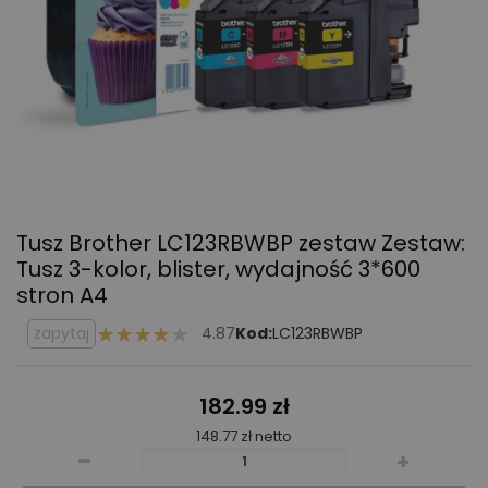
Tusz Brother LC123RBWBP zestaw
Zestaw:
Tusz 3-kolor, blister, wydajność 3*600
stron A4
zapytaj
4.87
Kod:
LC123RBWBP
182.99 zł
148.77 zł netto
-
+