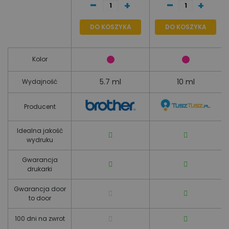
-
-
+
+
wydajność 600
stron A4
DO KOSZYKA
DO KOSZYKA
Kolor
5.7 ml
10 ml
Wydajność
Producent
Idealna jakość
wydruku
Gwarancja
drukarki
Gwarancja door
to door
100 dni na zwrot