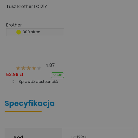
Tusz Brother LC121Y
Brother
300 stron
4.87
53.99 zł
do 24h
Sprawdź dostepność
Specyfikacja
Kod
LC123M