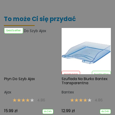
To może Ci się przydać
bestseller
promocja
bestseller
Płyn Do Szyb Ajax
Szuflada Na Biurko Bantex
Transparentna
Ajax
Bantex
4.86
4.86
15.99 zł
12.99 zł
do 24h
do 24h