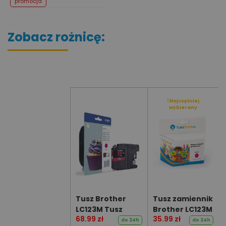
promocja
Zobacz rożnicę:
Najczęściej
wybierany
Tusz Brother
Tusz zamiennik
LC123M Tusz
Brother LC123M
68.99 zł
35.99 zł
magenta,
do 24h
do 24h