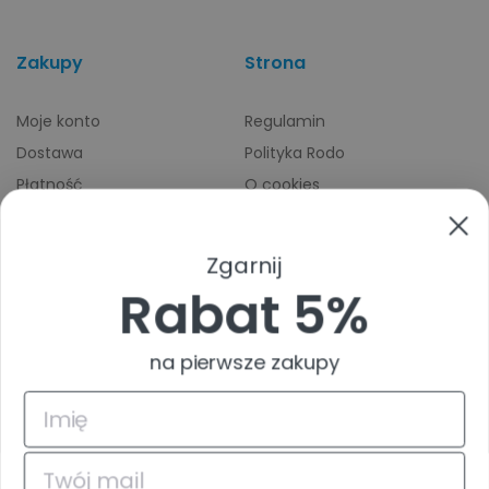
Zakupy
Strona
Moje konto
Regulamin
Dostawa
Polityka Rodo
Płatność
O cookies
Odbiory osobiste
Indeks producentów
Zwroty i reklamacje
Zgarnij
Pomoc
Rabat 5%
na pierwsze zakupy
4.9
Na podstawie
835
opinii
z całego okresu