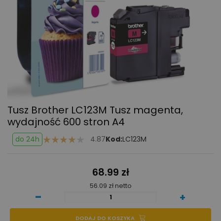
Tusz Brother LC123M Tusz magenta,
wydajność 600 stron A4
do 24h
4.87
Kod:
LC123M
68.99 zł
56.09 zł netto
-
+
DODAJ DO KOSZYKA