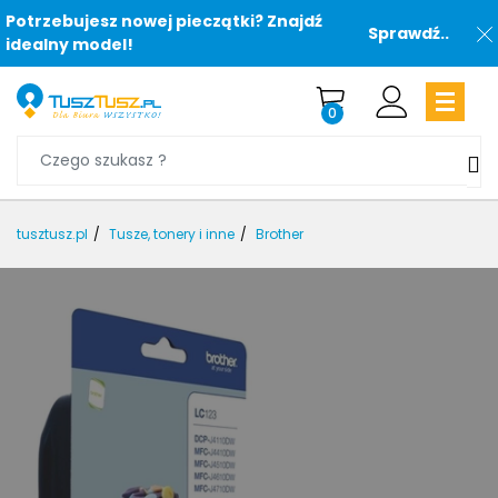
Potrzebujesz nowej pieczątki? Znajdź
Sprawdź..
idealny model!
0
tusztusz.pl
Tusze, tonery i inne
Brother