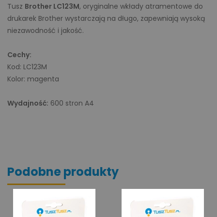
Tusz
Brother LC123M
, oryginalne wkłady atramentowe do
drukarek Brother wystarczają na długo, zapewniają wysoką
niezawodność i jakość.
Cechy:
Kod: LC123M
Kolor: magenta
Wydajność:
600 stron A4
Podobne produkty