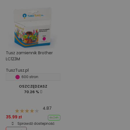
Tusz zamiennik Brother
LC123M
TuszTusz.pl
600 stron
OSZCZĘDZASZ
70.26 %
4.87
35.99 zł
do 24h
Sprawdź dostepność