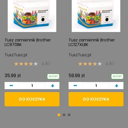
Tusz zamiennik Brother
Tusz zamiennik Brother
LC970BK
LC127XLBK
TuszTusz.pl
TuszTusz.pl
4.87
4.87
35.99 zł
59.99 zł
do 24h
do 24h
-
-
+
+
DO KOSZYKA
DO KOSZYKA