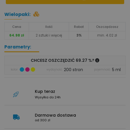
Wielopaki:
Cena
Ilość
Rabat
Oszczędzasz
64.98 zł
2 sztuki i więcej
3%
min. 4.02 zł
Parametry:
CHCESZ OSZCZĘDZIĆ 69.27 %?
200 stron
5 ml
kolor
wydajność
pojemność
Kup teraz
Wysyłka do 24h
Darmowa dostawa
od 300 zł