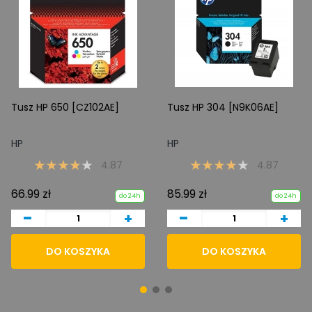
Tusz HP 650 [CZ102AE]
Tusz HP 304 [N9K06AE]
HP
HP
4.87
4.87
66.99 zł
85.99 zł
do 24h
do 24h
-
-
+
+
DO KOSZYKA
DO KOSZYKA