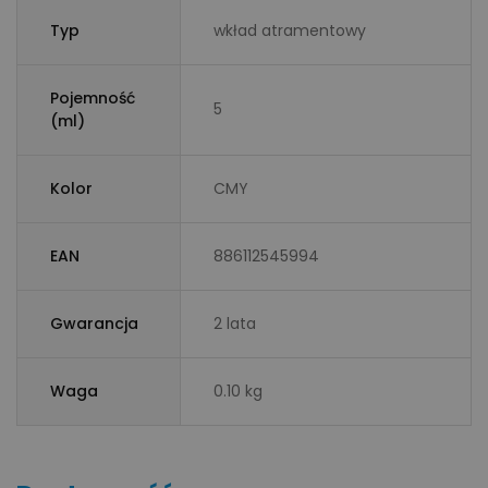
Typ
wkład atramentowy
Pojemność
5
(ml)
Kolor
CMY
EAN
886112545994
Gwarancja
2 lata
Waga
0.10 kg