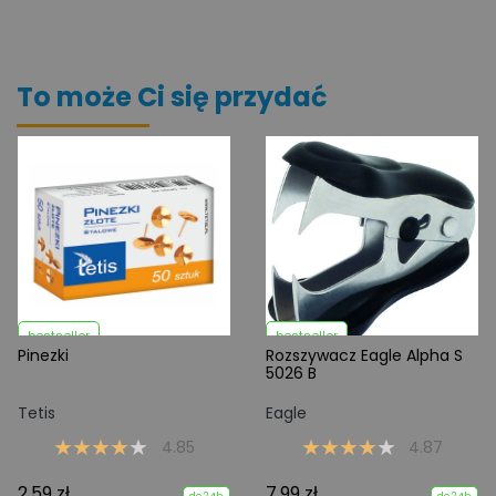
To może Ci się przydać
bestseller
bestseller
Pinezki
Rozszywacz Eagle Alpha S
5026 B
Tetis
Eagle
4.85
4.87
2.59 zł
7.99 zł