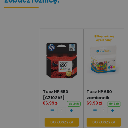
Zobacz rożnicę:
Najczęściej
wybierany
Tusz HP 650
Tusz HP 650
[CZ102AE]
zamiennik
66.99 zł
69.99 zł
[CZ102AE#BHK]
do 24h
do 24h
-
-
+
+
DO KOSZYKA
DO KOSZYKA