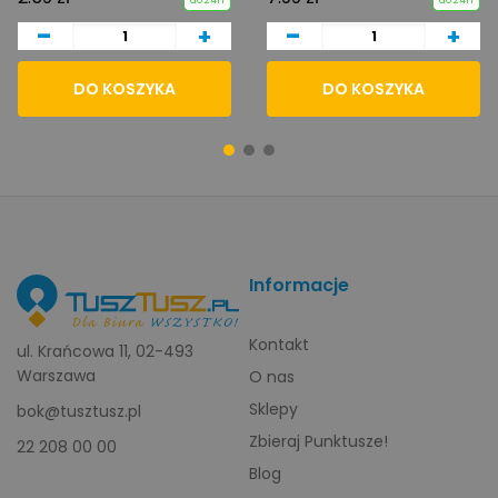
do 24h
do 24h
-
-
+
+
DO KOSZYKA
DO KOSZYKA
Informacje
Kontakt
ul. Krańcowa 11, 02-493
Warszawa
O nas
Sklepy
bok@tusztusz.pl
Zbieraj Punktusze!
22 208 00 00
Blog