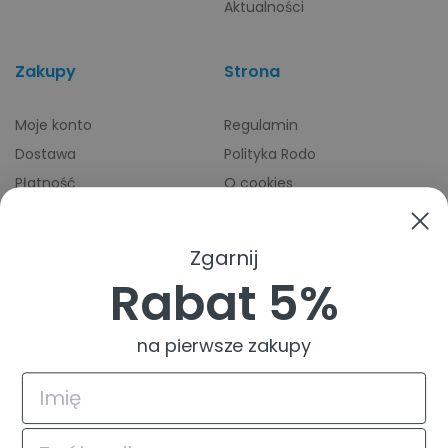
Aktualności
Zakupy
Strona
Moje konto
Regulamin
Dostawa
Polityka Rodo
Płatność
O cookies
Odbiory osobiste
Indeks producentów
Zwroty i reklamacje
Zgarnij
Pomoc
Rabat 5%
na pierwsze zakupy
4.9
Na podstawie
835
opinii
z całego okresu