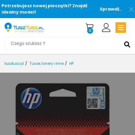
Potrzebujesz nowej pieczątki? Znajdź
Sprawdź..
idealny model!
0
tusztusz.pl
Tusze, tonery i inne
HP