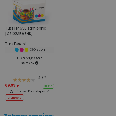
Tusz HP 650 zamiennik
[CZ102AE#BHK]
TuszTusz.pl
360 stron
OSZCZĘDZASZ
69.27 %
4.87
69.99 zł
do 24h
Sprawdź dostepność
promocja