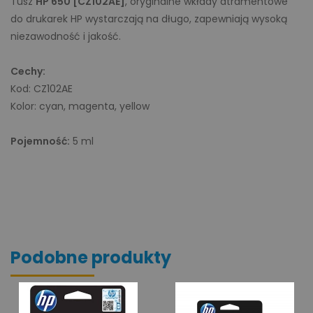
Tusz
HP 650 [CZ102AE]
, oryginalne wkłady atramentowe
do drukarek HP wystarczają na długo, zapewniają wysoką
niezawodność i jakość.
Cechy:
Kod: CZ102AE
Kolor: cyan, magenta, yellow
Pojemność:
5 ml
Podobne produkty