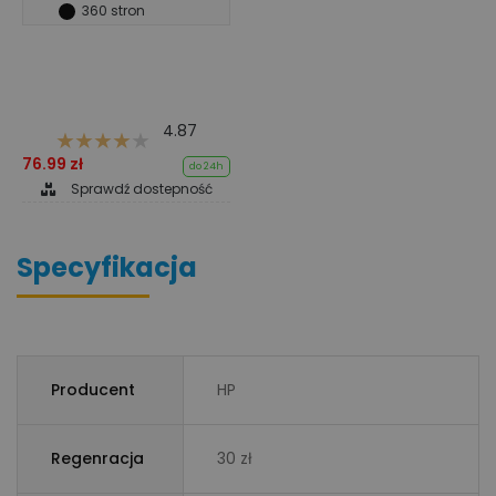
360 stron
4.87
76.99 zł
do 24h
Sprawdź dostepność
Specyfikacja
Producent
HP
Regenracja
30 zł