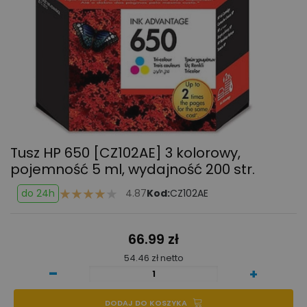
Tusz HP 650 [CZ102AE]
3 kolorowy,
pojemność 5 ml, wydajność 200 str.
do 24h
4.87
Kod:
CZ102AE
66.99 zł
54.46 zł netto
-
+
DODAJ DO KOSZYKA