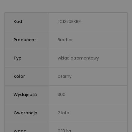
Kod
LC1220BKBP
Producent
Brother
Typ
wkład atramentowy
Kolor
czarny
Wydajność
300
Gwarancja
2 lata
Waga
0.10 kg