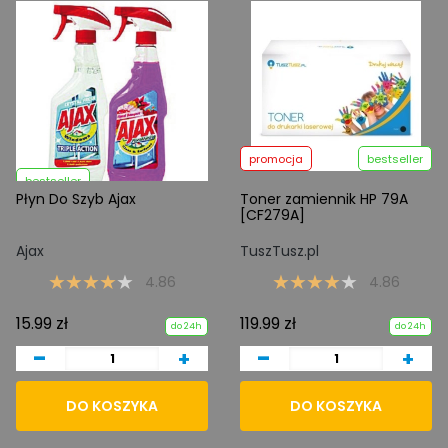
promocja
bestseller
bestseller
Płyn Do Szyb Ajax
Toner zamiennik HP 79A
[CF279A]
Ajax
TuszTusz.pl
4.86
4.86
15.99 zł
119.99 zł
do 24h
do 24h
-
-
+
+
DO KOSZYKA
DO KOSZYKA