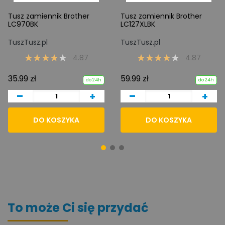
Tusz zamiennik Brother
Tusz zamiennik Brother
LC970BK
LC127XLBK
TuszTusz.pl
TuszTusz.pl
4.87
4.87
35.99 zł
59.99 zł
do 24h
do 24h
-
-
+
+
DO KOSZYKA
DO KOSZYKA
To może Ci się przydać