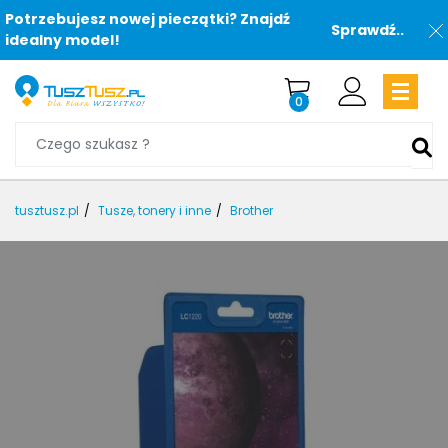
Potrzebujesz nowej pieczątki? Znajdź
Sprawdź..
idealny model!
0
tusztusz.pl
Tusze, tonery i inne
Brother