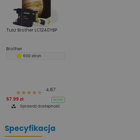
Tusz Brother LC1240YBP
Brother
600 stron
4.87
67.99 zł
do 24h
Sprawdź dostepność
Specyfikacja