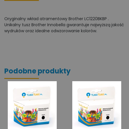
Oryginalny wkład atramentowy Brother LC1220BKBP .
Unikalny tusz Brother Innobella gwarantuje najwyższą jakość
wydruków oraz idealne odwzorowanie kolorów.
Podobne produkty