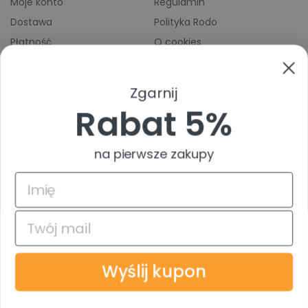
Moje konto
Regulamin
Dostawa
Polityka Rodo
Płatność
O cookies
Odbiory osobiste
Indeks producentów
Zwroty i reklamacje
Zgarnij
Pomoc
Rabat 5%
na pierwsze zakupy
4.9
Na podstawie
835
opinii
z całego okresu
© 2026 TuszTusz.pl - Warszawa
Bezpieczeństwo danych dzięki
Wyślij kupon