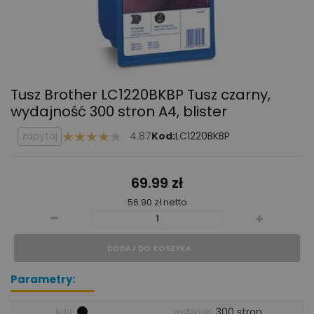
Tusz Brother LC1220BKBP
Tusz czarny,
wydajność 300 stron A4, blister
zapytaj
4.87
Kod:
LC1220BKBP
69.99 zł
56.90 zł netto
-
+
DODAJ DO KOSZYKA
Parametry:
300 stron
kolor
wydajność